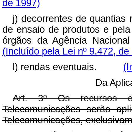
de 1997)
j) decorrentes de quantias
de ensaio de produtos e pela
órgãos da Agência Nac
(Incluído pela Lei nº 9.472, de
l) rendas eventuais.
(I
Da Apli
Art. 3º Os recursos 
Telecomunicações serão apl
Telecomunicações, exclusivam