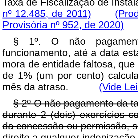
Taxa de Fiscalização de 
nº 12.485, de 2011)
(Prod
Provisória nº 952, de 2020)
§ 1º. O não pagament
funcionamento, até a data est
mora de entidade faltosa, que 
de 1% (um por cento) calcul
mês da atraso.
(Vide Le
§ 2º O não pagamento da ta
durante 2 (dois) exercícios 
da concessão ou permissão, se
direito a qualquer indenização.