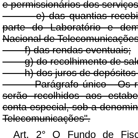
e permissionários dos serviço
e) das quantias receb
parte do Laboratório e dem
Nacional de Telecomunicações
f) das rendas eventuais;
g) do recolhimento de sal
h) dos juros de depósitos
Parágrafo único - Os r
serão recolhidos aos estabe
conta especial, sob a denomi
Telecomunicações".
Art. 2° O Fundo de Fisc