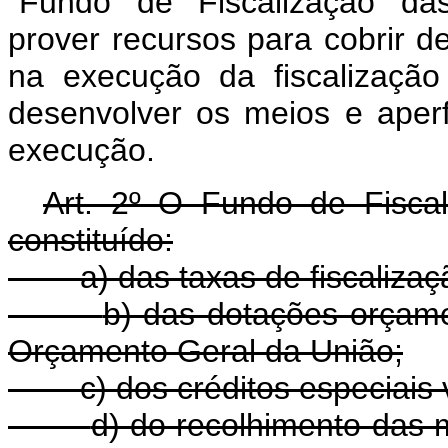
"Fundo de Fiscalização das
prover recursos para cobrir d
na execução da fiscalização
desenvolver os meios e aperf
execução.
Art. 2º O Fundo de Fisca
constituído:
a) das taxas de fiscalizaç
b) das dotações orçame
Orçamento Geral da União;
c) dos créditos especiais
d) do recolhimento das 