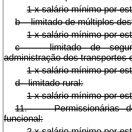
1 x salário mínimo por es
b - limitado de múltiplos des
1 x salário mínimo por es
c - limitado de seguran
administração dos transportes 
1 x salário mínimo por es
d - limitado rural:
1 x salário mínimo por es
11. Permissionárias de
funcional:
2 x salário mínimo por es