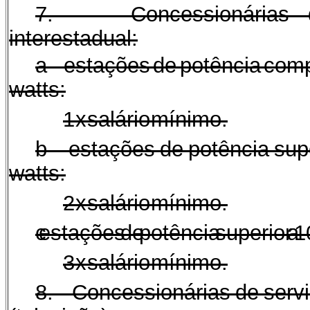
7. Concessionárias de 
interestadual:
a - estações de potência comp
watts:
1 x salário mínimo.
b - estações de potência supe
watts:
2 x salário mínimo.
c - estações de potência superior a
3 x salário mínimo.
8. Concessionárias de servi