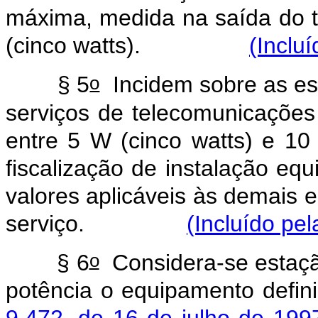
máxima, medida na saída do t
(cinco watts).
(Inclu
o
§ 5
Incidem sobre as est
serviços de telecomunicações 
entre 5 W (cinco watts) e 10
fiscalização de instalação eq
valores aplicáveis às demais e
serviço.
(Incluído pel
o
§ 6
Considera-se estação
potência o equipamento defi
9.472, de 16 de julho de 199