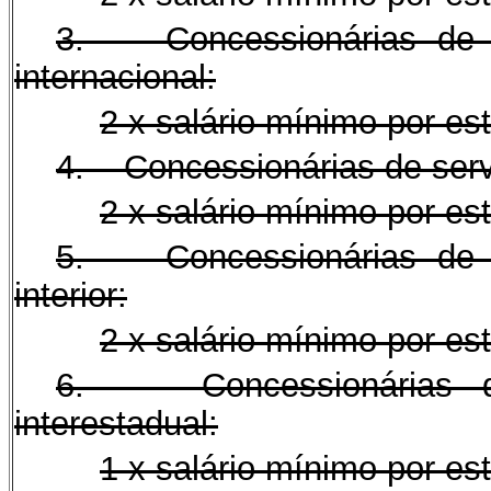
3. Concessionárias de ser
internacional:
2 x salário mínimo por es
4. Concessionárias de serviç
2 x salário mínimo por es
5. Concessionárias de ser
interior:
2 x salário mínimo por es
6. Concessionárias de s
interestadual:
1 x salário mínimo por es