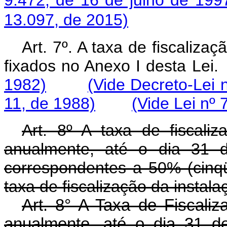
13.097, de 2015)
Art. 7º. A taxa de fiscaliza
fixados no Anexo I desta
1982)
(Vide Decreto-Lei 
11, de 1988)
(Vide Lei nº 
Art. 8º A taxa de fiscali
anualmente, até o dia 31 
correspondentes a 50% (cinqü
taxa de fiscalização da instala
Art. 8° A Taxa de Fiscali
anualmente, até o dia 31 d