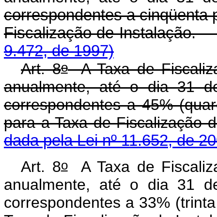
correspondentes a cinqüenta p
Fiscalização de Inst
9.472, de 1997)
o
Art. 8
A Taxa de Fiscaliz
anualmente, até o dia 31 d
correspondentes a 45% (quare
para a Taxa de Fiscalização d
dada pela Lei nº 11.652, de 20
o
Art. 8
A Taxa de Fiscaliz
anualmente, até o dia 31 d
correspondentes a 33% (trinta 