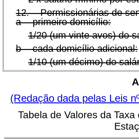
12. Permissionárias de ser
a - primeiro domicílio:
1/20 (um vinte avos) do s
b - cada domicílio adicional:
1/10 (um décimo) do salá
A
(Redação dada pelas Leis nº
Tabela de Valores da Taxa 
Esta