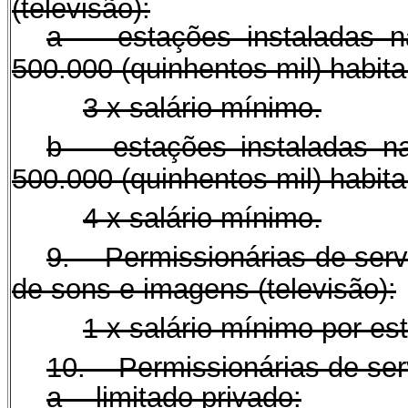
(televisão):
a - estações instaladas n
500.000 (quinhentos mil) habita
3 x salário mínimo.
b - estações instaladas n
500.000 (quinhentos mil) habita
4 x salário mínimo.
9. Permissionárias de servi
de sons e imagens (televisão):
1 x salário mínimo por es
10. Permissionárias de servi
a - limitado privado: