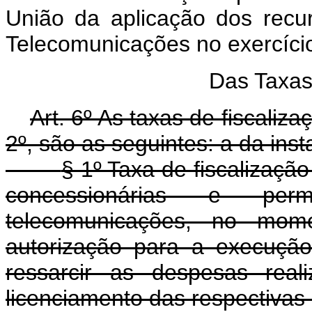
União da aplicação dos recu
Telecomunicações no exercício
Das Taxas
Art. 6º As taxas de fiscaliza
2º, são as seguintes: a da ins
§ 1º Taxa de fiscalizaçã
concessionárias e per
telecomunicações, no mo
autorização para a execução
ressarcir as despesas real
licenciamento das respectivas