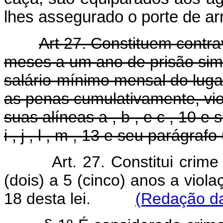
lhes assegurado o porte de a
Art 27. Constituem contr
meses a um ano de prisão sim
salário-mínimo mensal do luga
as penas cumulativamente, viola
suas alíneas a , b , e c , 10 e sua
i , j , l , m , 13 e seu parágraf
Art. 27. Constitui cri
(dois) a 5 (cinco) anos a viola
18 desta lei.
(Redação da