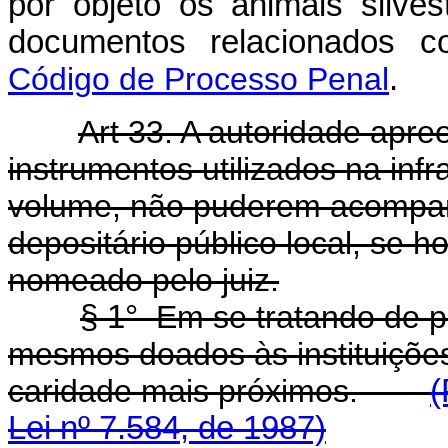
por objeto os animais silve
documentos relacionados 
Código de Processo Penal
.
Art 33. A autoridade apre
instrumentos utilizados na inf
volume, não puderem acompanh
depositário público local, se ho
nomeado pelo juiz.
§ 1°
Em se tratando de pr
mesmos doados às instituições 
caridade mais próximos.
(
Lei nº 7.584, de 1987)