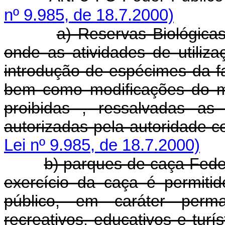
nº 9.985, de 18.7.2000)
a) Reservas Biológicas
onde as atividades de utiliz
introdução de espécimes da fa
bem como modificações do me
proibidas , ressalvadas as 
autorizadas pela autoridade c
Lei nº 9.985, de 18.7.2000)
b) parques de caça Feder
exercício da caça é permitid
público, em caráter perm
recreativos, educativos e turís