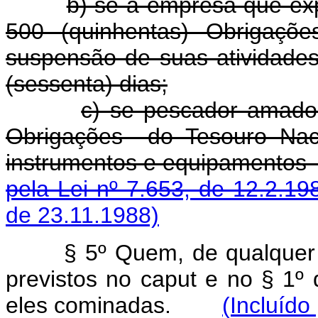
b) se a empresa que ex
500 (quinhentas) Obrigaçõ
suspensão de suas atividades
(sessenta) dias;
c) se pescador amador,
Obrigações do Tesouro Nac
instrumentos e equipamen
pela Lei nº 7.653, de 12.2.19
de 23.11.1988)
§ 5º Quem, de qualquer
previstos no caput e no § 1º
eles cominadas.
(Incluído