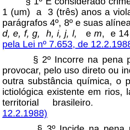
§ 1º É considerado crim
1 (um) a 3 (três) anos a viol
parágrafos 4º, 8º e suas alín
d, e, f, g, h, i, j, l,
e
m
, e 1
pela Lei nº 7.653, de 12.2.198
§ 2º Incorre na pena 
provocar, pelo uso direto ou i
outra substância química, o
ictiológica existente em rios,
territorial brasilei
12.2.1988)
§ 3º Incide na pena 