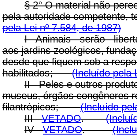
§ 2° O material não-perec
pela autoridade competente,
pela Lei nº 7.584, de 1987)
I - Animais - serão - lib
aos jardins zoológicos, fund
desde que fiquem sob a respo
habilitados;
(Incluído pela 
II - Peles e outros produ
museus, órgãos congêneres re
filantrópicos;
(Incluído pel
III -
VETADO
.
(Incluí
IV -
VETADO
.
(Incl