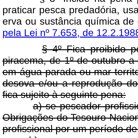
praticar pesca predadória, usa
erva ou sustância químic
pela Lei nº 7.653, de 12.2.198
§ 4º Fica proibido 
piracema, de 1º de outubro a 
em água parada ou mar territo
desova e/ou a reprodução dos
fica sujeito à seguinte pena:
a) se pescador profissi
Obrigações do Tesouro Nacio
profissional por um período de 