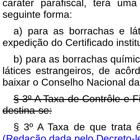
caráter parafiscal, terá um
seguinte forma:
a) para as borrachas e lát
expedição do Certificado instit
b) para as borrachas químic
látices estrangeiros, de acô
baixar o Conselho Nacional da
§ 3º A Taxa de Contrôle e 
destina-se:
§ 3º A Taxa de que t
(Redação dada pelo Decreto-le