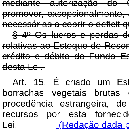
mediante autorização do 
promover, excepcionalmente, 
necessárias a cobrir o deficit
§ 4º Os lucros e perdas d
relativas ao Estoque de Rese
crédito e débito do Fundo Es
desta Lei.
Art. 15. É criado um Es
borrachas vegetais brutas 
procedência estrangeira, d
recursos por esta forneci
Lei.
(Redação dada pe