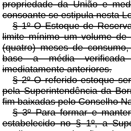
propriedade da União e medi
consoante se estipula nesta Le
§ 1º O Estoque de Reserva 
limite mínimo um volume de 
(quatro) meses de consumo,
base a média verificad
imediatamente anteriores.
§ 2º O referido estoque s
pela Superintendência da Bor
fim baixadas pelo Conselho Na
§ 3º Para formar e mante
estabelecido no § 1º, a Sup