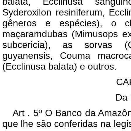
balata, Ecclinusa sanguino
Syderoxilon resiniferum, Eccl
gêneros e espécies), o ch
maçaramdubas (Mimusops exc
subcericia), as sorvas (
guyanensis, Couma macroca
(Ecclinusa balata) e outros.
CAP
Da 
Art . 5º O Banco da Amazôn
que lhe são conferidas na legi