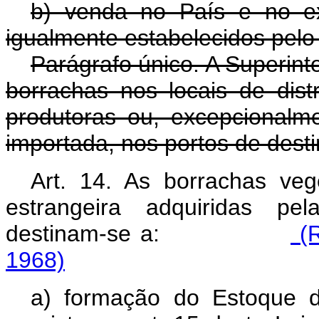
b) venda no País e no ex
igualmente estabelecidos pelo
Parágrafo único. A Superin
borrachas nos locais de dist
produtoras ou, excepcionalm
importada, nos portos de desti
Art. 14. As borrachas veg
estrangeira adquiridas pe
destinam-se a:
(R
1968)
a) formação do Estoque d