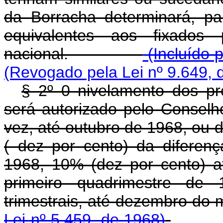
da Borracha determinará, pa
equivalentes aos fixados
nacional.
(Incluído p
(Revogado pela Lei nº 9.649, 
§ 2º 0 nivelamento dos pre
será autorizado pelo Consel
vez, até outubro de 1968, ou 
( dez por cento) da diferen
1968, 10% (dez por cento) a
primeiro quadrimestre de
trimestrais, até dezem
Lei nº 5.459, de 1968)