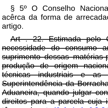
§ 5º O Conselho Naciona
acêrca da forma de arrecada
artigo.
Art . 22. Estimada pelo
necessidade do consumo an
suprimento dessas matérias-
produção de origem nacion
técnicas industriais e as 
Superintendência da Borracha
Aduaneira, quando julgar co
direitos para a parcela cuja 