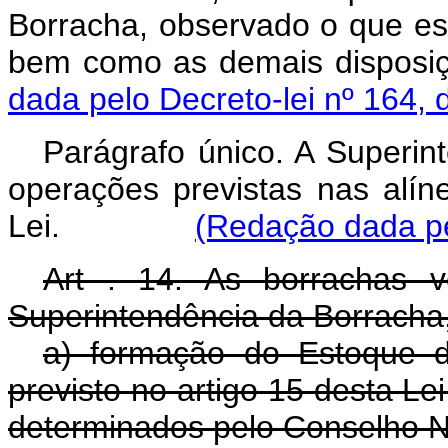
Borracha, observado o que est
bem como as demais di
dada pelo Decreto-lei nº 164, 
Parágrafo único. A Superint
operações previstas nas alíne
Lei.
(Redação dada pe
Art . 14. As borrachas ve
Superintendência da Borracha
a) formação do Estoque d
previsto no artigo 15 desta Le
determinados pelo Conselho N