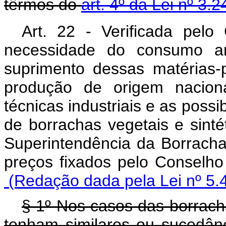
têrmos do
art. 4º da Lei nº 3.
Art. 22 - Verificada pel
necessidade do consumo an
suprimento dessas matérias-
produção de origem nacion
técnicas industriais e as poss
de borrachas vegetais e sinté
Superintendência da Borracha
preços fixados pelo Co
(Redação dada pela Lei nº 5.
§ 1º Nos casos das borracha
tenham similares ou sucedân