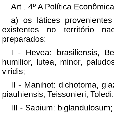
Art . 4º A Política Econômi
a) os látices proveniente
existentes no território 
preparados:
I - Hevea: brasiliensis, 
humilior, lutea, minor, paludos
viridis;
II - Manihot: dichotoma, glazi
piauhiensis, Teissonieri, Toledi;
III - Sapium: biglandulosum;