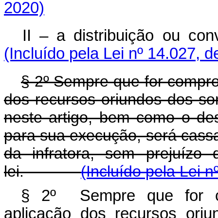
2020)
II – a distribuição ou co
(Incluído pela Lei nº 14.027, 
§ 2º Sempre que for compro
dos recursos oriundos dos so
neste artigo, bem como o d
para sua execução, será cassa
da infratora, sem prejuízo
lei.
(Incluído pela Lei n
§ 2º Sempre que for c
aplicação dos recursos oriu