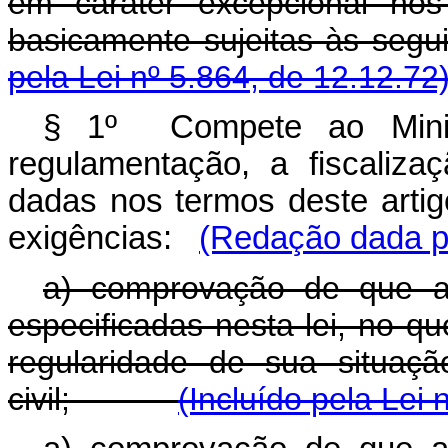
em caráter excepcional nos
basicamente sujeitas às
pela Lei nº 5.864, de 12.12.72
§ 1º Compete ao Minis
regulamentação, a fiscaliza
dadas nos termos deste artigo
exigências:
(Redação dada pe
a) comprovação de que a 
especificadas nesta lei, no qu
regularidade de sua situaçã
civil;
(Incluído pela Lei 