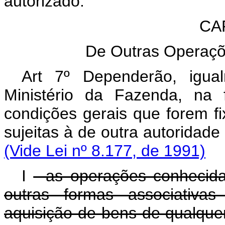
autorizado.
CAP
De Outras Operaçõe
Art 7º Dependerão, igua
Ministério da Fazenda, na 
condições gerais que forem 
sujeitas à de outra autori
(Vide Lei nº 8.177, de 1991)
I
- as operações conhecid
outras formas associativa
aquisição de bens de qualque