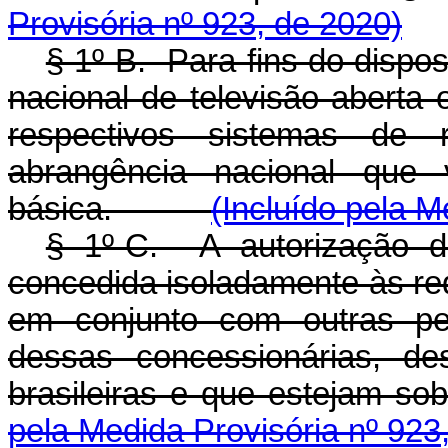
Provisória nº 923, de 2020)
§ 1º-B. Para fins do dispo
nacional de televisão aberta
respectivos sistemas de 
abrangência nacional que
básica.
(Incluído pela M
§ 1º-C. A autorização d
concedida isoladamente às red
em conjunto com outras pe
dessas concessionárias, de
brasileiras e que estejam so
pela Medida Provisória nº 923