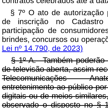
contratos celebrados até a da
§ 7º O ato de autorização 
de inscrição no Cadastro
participação de consumidore
brindes, concursos ou ope
Lei nº 14.790, de 2023)
§ 1º-A. Também poderão s
de televisão aberta, assim re
Telecomunicações - Ana
entretenimento ao público por
digitais ou de meios similare
observado o dispost