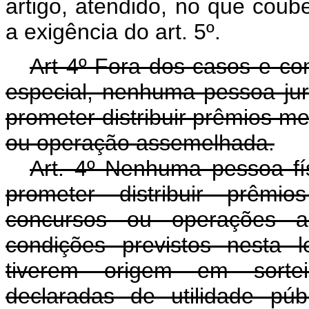
artigo, atendido, no que coube
a exigência do art. 5º.
Art 4º Fora dos casos e con
especial, nenhuma pessoa jurí
prometer distribuir prêmios me
ou operação assemelhada.
Art. 4º Nenhuma pessoa físi
prometer distribuir prêmio
concursos ou operações a
condições previstos nesta 
tiverem origem em sorteio
declaradas de utilidade pú