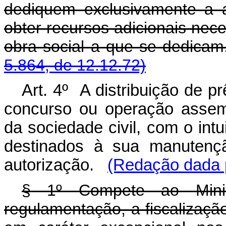
dediquem exclusivamente a at
obter recursos adicionais nec
obra social a que se 
5.864, de 12.12.72)
Art. 4º A distribuição de p
concurso ou operação assem
da sociedade civil, com o intu
destinados à sua manutençã
autorização.
(Redação dada p
§ 1º Compete ao Mini
regulamentação, a fiscalizaçã