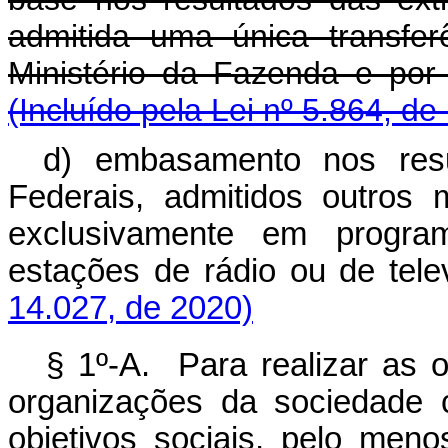
admitida uma única transfer
Ministério da Fazenda 
(Incluído pela Lei nº 5.864, de
d) embasamento nos resu
Federais, admitidos outros
exclusivamente em program
estações de rádio ou de tele
14.027, de 2020)
§ 1º-A. Para realizar as o
organizações da sociedade c
objetivos sociais, pelo meno