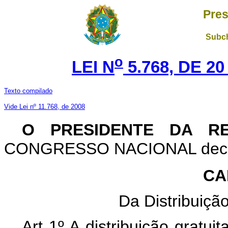
Pres
Subch
o
LEI N
5.768, DE 2
Texto compilado
Vide Lei nº 11.768, de 2008
O PRESIDENTE DA R
CONGRESSO NACIONAL decreta
CA
Da Distribuiçã
Art 1º A distribuição gratu