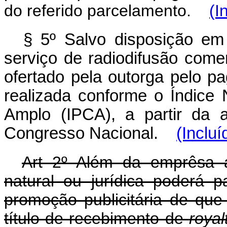
do referido parcelamento.
(I
§ 5º Salvo disposição em c
serviço de radiodifusão comer
ofertado pela outorga pelo p
realizada conforme o Índice
Amplo (IPCA), a partir da 
Congresso Nacional.
(Incluí
Art 2º Além da emprêsa 
natural ou jurídica poderá pa
promoção publicitária de que 
título de recebimento de
royal