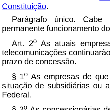
Constituição
.
Parágrafo único. Cabe 
permanente funcionamento do
o
Art. 2
As atuais empresa
telecomunicações continuarão 
prazo de concessão.
o
§ 1
As empresas de que t
situação de subsidiárias ou
Federal.
o
§ 2
As concessionárias de