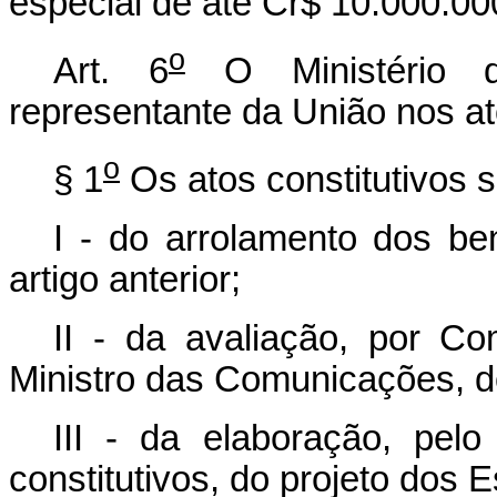
especial de até Cr$ 10.000.00
o
Art. 6
O Ministério d
representante da União nos at
o
§ 1
Os atos constitutivos 
I - do arrolamento dos be
artigo anterior;
II - da avaliação, por Co
Ministro das Comunicações, do
III - da elaboração, pel
constitutivos, do projeto dos E