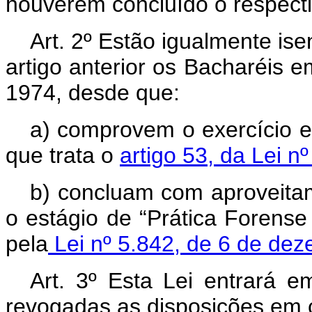
houverem concluído o respecti
Art
. 2º Estão igualmente is
artigo anterior os Bacharéis e
1974, desde que:
a) comprovem o exercício e 
que trata o
artigo 53, da Lei n
b) concluam com aproveitam
o estágio de “Prática Forense 
pela
Lei nº 5.842, de 6 de de
Art
. 3º Esta Lei entrará e
revogadas as disposições em c