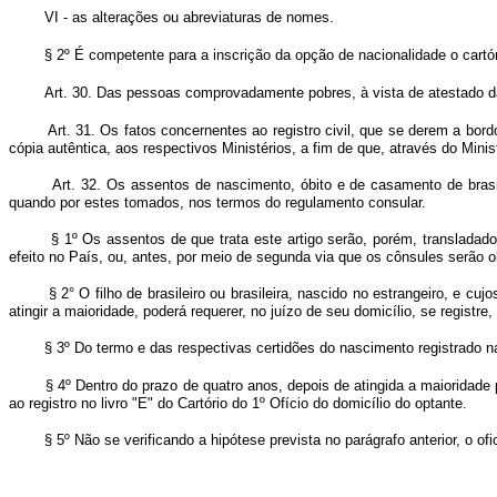
VI - as alterações ou abreviaturas de nomes.
§ 2º É competente para a inscrição da opção de nacionalidade o cartóri
Art. 30. Das pessoas comprovadamente pobres, à vista de atestado da 
Art. 31. Os fatos concernentes ao registro civil, que se derem a b
cópia autêntica, aos respectivos Ministérios, a fim de que, através do Min
Art. 32. Os assentos de nascimento, óbito e de casamento de brasil
quando por estes tomados, nos termos do regulamento consular.
§ 1º Os assentos de que trata este artigo serão, porém, transladados
efeito no País, ou, antes, por meio de segunda via que os cônsules serão o
§ 2° O filho de brasileiro ou brasileira, nascido no estrangeiro, e cuj
atingir a maioridade, poderá requerer, no juízo de seu domicílio, se registre,
§ 3º Do termo e das respectivas certidões do nascimento registrado na
§ 4º Dentro do prazo de quatro anos, depois de atingida a maioridade p
ao registro no livro "E" do Cartório do 1º Ofício do domicílio do optante.
§ 5º Não se verificando a hipótese prevista no parágrafo anterior, o ofi