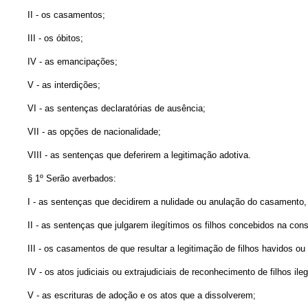
II - os casamentos;
III - os óbitos;
IV - as emancipações;
V - as interdições;
VI - as sentenças declaratórias de ausência;
VII - as opções de nacionalidade;
VIII - as sentenças que deferirem a legitimação adotiva.
§ 1º Serão averbados:
I - as sentenças que decidirem a nulidade ou anulação do casamento, 
II - as sentenças que julgarem ilegítimos os filhos concebidos na con
III - os casamentos de que resultar a legitimação de filhos havidos o
IV - os atos judiciais ou extrajudiciais de reconhecimento de filhos ile
V - as escrituras de adoção e os atos que a dissolverem;