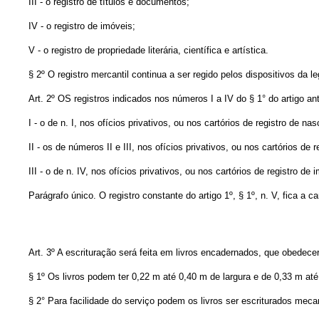
III - o registro de títulos e documentos;
IV - o registro de imóveis;
V - o registro de propriedade literária, científica e artística.
§ 2º O registro mercantil continua a ser regido pelos dispositivos da l
Art. 2º OS registros indicados nos números I a IV do § 1° do artigo a
I - o de n. I, nos ofícios privativos, ou nos cartórios de registro de 
II - os de números II e III, nos ofícios privativos, ou nos cartórios de 
III - o de n. IV, nos ofícios privativos, ou nos cartórios de registro de 
Parágrafo único. O registro constante do artigo 1º, § 1º, n. V, fica a 
Art. 3º A escrituração será feita em livros encadernados, que obedece
§ 1º Os livros podem ter 0,22 m até 0,40 m de largura e de 0,33 m at
§ 2° Para facilidade do serviço podem os livros ser escriturados mec