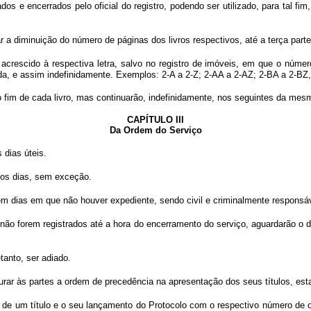
ados e encerrados pelo oficial do registro, podendo ser utilizado, para tal 
ar a diminuição do número de páginas dos livros respectivos, até a terça part
 acrescido à respectiva letra, salvo no registro de imóveis, em que o núme
a, e assim indefinidamente. Exemplos: 2-A a 2-Z; 2-AA a 2-AZ; 2-BA a 2-BZ,
o fim de cada livro, mas continuarão, indefinidamente, nos seguintes da mes
CAPÍTULO III
Da Ordem do Serviço
 dias úteis.
s os dias, sem exceção.
 em dias em que não houver expediente, sendo civil e criminalmente responsáve
 não forem registrados até a hora do encerramento do serviço, aguardarão o d
tanto, ser adiado.
gurar às partes a ordem de precedência na apresentação dos seus títulos, es
o de um título e o seu lançamento do Protocolo com o respectivo número de 