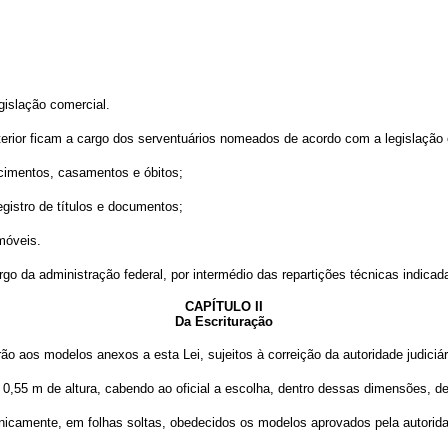
egislação comercial.
nterior ficam a cargo dos serventuários nomeados de acordo com a legislação 
nascimentos, casamentos e óbitos;
registro de títulos e documentos;
imóveis.
cargo da administração federal, por intermédio das repartições técnicas indicad
CAPÍTULO II
Da Escrituração
rão aos modelos anexos a esta Lei, sujeitos à correição da autoridade judiciá
é 0,55 m de altura, cabendo ao oficial a escolha, dentro dessas dimensões, 
anicamente, em folhas soltas, obedecidos os modelos aprovados pela autorida