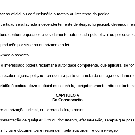
ar ao oficial ou ao funcionário o motivo ou interesse do pedido.
a certidão será lavrada independentemente de despacho judicial, devendo menc
atório conforme quesitos e devidamente autenticada pelo oficial ou por seus s
reprodução por sistema autorizado em lei.
avrado o assento.
o interessado poderá reclamar à autoridade competente, que aplicará, se for o
que receber alguma petição, fornecerá à parte uma nota de entrega devidament
rtidão é pedida, deve o oficial mencioná-la, obrigatoriamente, não obstante a
CAPÍTULO V
Da Conservação
por autorização judicial, ou ocorrendo força maior.
 apresentação de qualquer livro ou documento, efetuar-se-ão, sempre que possív
os livros e documentos e respondem pela sua ordem e conservação.