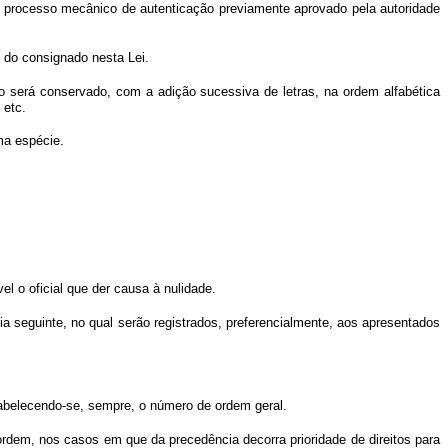
fim, processo mecânico de autenticação previamente aprovado pela autoridade
e do consignado nesta Lei.
ro será conservado, com a adição sucessiva de letras, na ordem alfabética
 etc.
ma espécie.
l o oficial que der causa à nulidade.
ia seguinte, no qual serão registrados, preferencialmente, aos apresentados
tabelecendo-se, sempre, o número de ordem geral.
ordem, nos casos em que da precedência decorra prioridade de direitos para