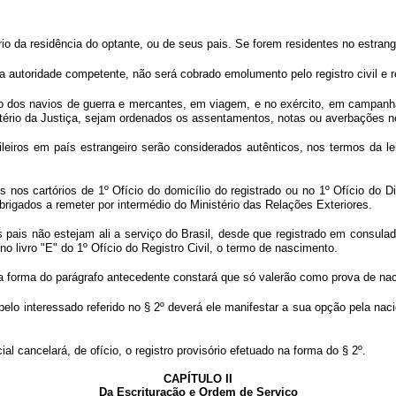
o da residência do optante, ou de seus pais. Se forem residentes no estrangeir
autoridade competente, não será cobrado emolumento pelo registro civil e r
ordo dos navios de guerra e mercantes, em viagem, e no exército, em campa
istério da Justiça, sejam ordenados os assentamentos, notas ou averbações n
eiros em país estrangeiro serão considerados autênticos, nos termos da lei
 nos cartórios de 1º Ofício do domicílio do registrado ou no 1º Ofício do Di
brigados a remeter por intermédio do Ministério das Relações Exteriores.
os pais não estejam ali a serviço do Brasil, desde que registrado em consulado
 no livro "E" do 1º Ofício do Registro Civil, o termo de nascimento.
 forma do parágrafo antecedente constará que só valerão como prova de nacion
elo interessado referido no § 2º deverá ele manifestar a sua opção pela nacio
cial cancelará, de ofício, o registro provisório efetuado na forma do § 2º.
CAPÍTULO II
Da Escrituração e Ordem de Serviço