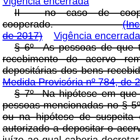
Vigência encerrada
II - no caso de coope
cooperado.
(In
de 2017)
Vigência encerrad
§ 6º As pessoas de que t
recebimento do acervo rem
depositárias dos b
Medida Provisória nº 784, de 
§ 7º Na hipótese em que 
pessoas mencionadas no § 5º f
ou na hipótese de suspeita d
autorizado a depositar o ace
juízo ao qual caberia 