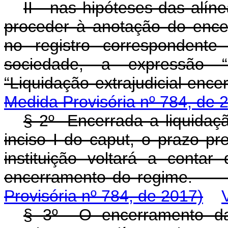
II - nas hipóteses das alínea
proceder à anotação do encer
no registro correspondente
sociedade, a expressão “E
“Liquidação extrajudi
Medida Provisória nº 784, de 
§ 2º Encerrada a liquidaçã
inciso I do caput, o prazo pre
instituição voltará a conta
encerramento do
Provisória nº 784, de 2017)
§ 3º O encerramento da l