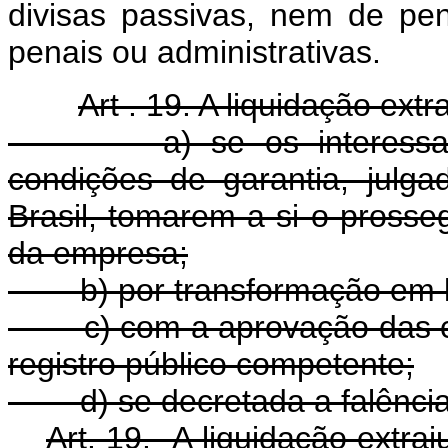
divisas passivas, nem de pen
penais ou administrativas.
Art . 19. A liquidação extr
a) se os interessados,
condições de garantia, julga
Brasil, tomarem a si o pross
da empresa;
b) por transformação em liq
c) com a aprovação das cont
registro público competente;
d) se decretada a falência 
Art. 19. A liquidação 