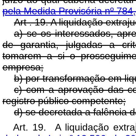
pela Medida Provisória nº 784
Art . 19. A liquidação extraju
a) se os interessados, apr
de garantia, julgadas a cri
tomarem a si o prosseguime
empresa;
b) por transformação em liq
c) com a aprovação das con
registro público competente;
d) se decretada a falência d
Art. 19. A liquidação extr