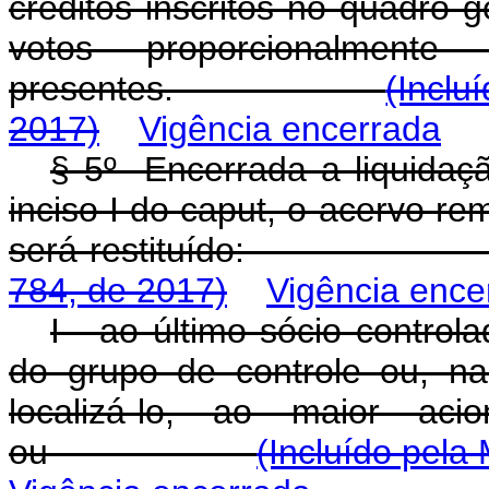
créditos inscritos no quadro 
votos proporcionalment
presentes.
(Inclu
2017)
Vigência encerrada
§ 5º Encerrada a liquidaçã
inciso I do caput, o acervo re
será restituído
784, de 2017)
Vigência ence
I - ao último sócio control
do grupo de controle ou, na 
localizá-lo, ao maior aci
ou
(Incluído pela