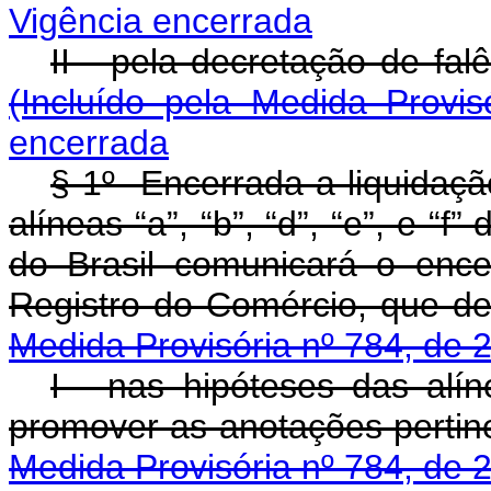
Vigência encerrada
II - pela decretação
(Incluído pela Medida Provi
encerrada
§ 1º Encerrada a liquidação
alíneas “a”, “b”, “d”, “e”, e “f
do Brasil comunicará o enc
Registro do Comérc
Medida Provisória nº 784, de 
I - nas hipóteses das alín
promover as anotaçõe
Medida Provisória nº 784, de 