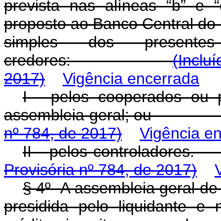
prevista nas alíneas “b” e 
proposto ao Banco Central do 
simples dos present
credores:
(Inclu
2017)
Vigência encerrada
I - pelos cooperados ou p
assembleia geral;
nº 784, de 2017)
Vigência e
II - pelos contr
Provisória nº 784, de 2017)
§ 4º A assembleia geral de 
presidida pelo liquidante e 