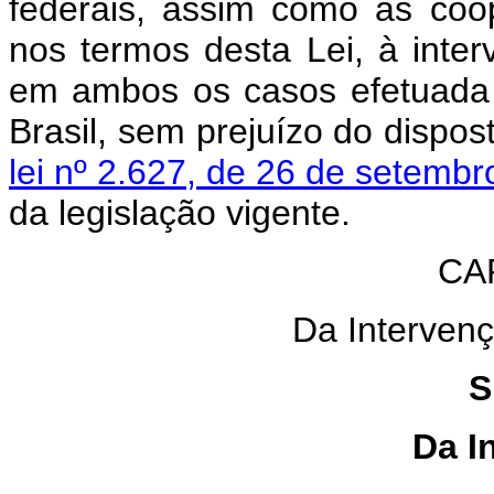
federais, assim como as coope
nos termos desta Lei, à interv
em ambos os casos efetuada 
Brasil, sem prejuízo do dispo
lei nº 2.627, de 26 de setemb
da legislação vigente.
C
A
Da Interven
S
Da I