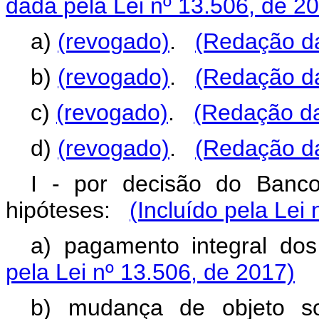
dada pela Lei nº 13.506, de 2
a)
(revogado)
.
(Redação da
b)
(revogado)
.
(Redação da
c)
(revogado)
.
(Redação da
d)
(revogado)
.
(Redação da
I - por decisão do Banco
hipóteses:
(Incluído pela Lei
a) pagamento integral dos
pela Lei nº 13.506, de 2017)
b) mudança de objeto soc