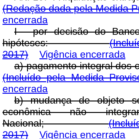
(Redação dada pela Medida Pr
encerrada
I - por decisão do Banco
hipóteses:
(Inclu
2017)
Vigência encerrada
a) pagamento integral
(Incluído pela Medida Provi
encerrada
b) mudança de objeto soc
econômica não integr
Nacional;
(Inclu
2017)
Vigência encerrada