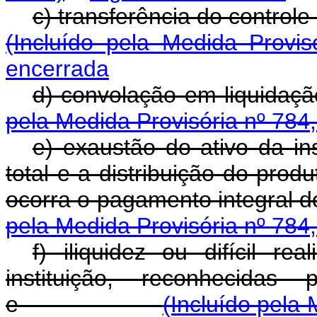
c) transferência do con
(Incluído pela Medida Provi
encerrada
d) convolação em li
pela Medida Provisória nº 784
e) exaustão do ativo da in
total e a distribuição do prod
ocorra o pagamento inte
pela Medida Provisória nº 784
f) iliquidez ou difícil r
instituição, reconhecidas
e
(Incluído pela