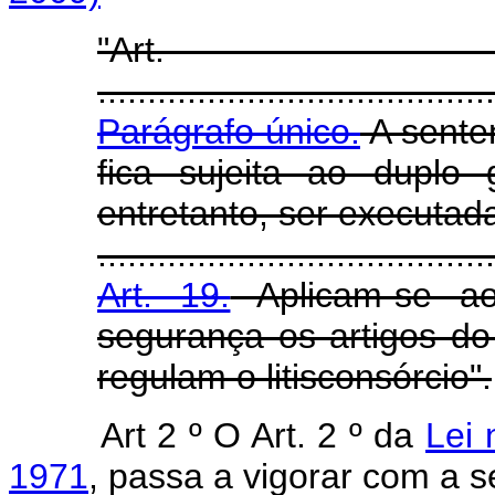
"Ar
........................................
Parágrafo único.
A sente
fica sujeita ao duplo 
entretanto, ser executad
........................................
Art. 19.
Aplicam-se a
segurança os artigos do
regulam o litisconsórcio".
Art 2 º O Art. 2 º da
Lei
1971
, passa a vigorar com a s