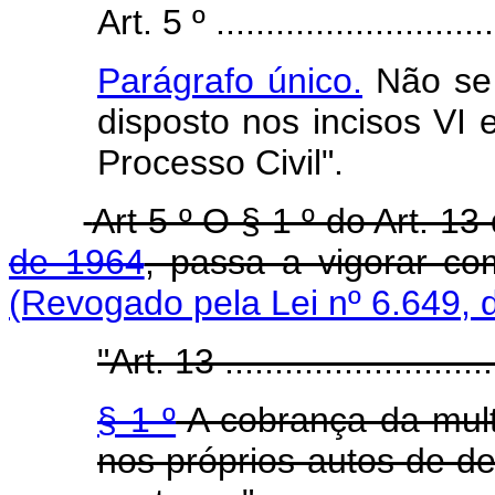
Art. 5 º .............................
Parágrafo único.
Não se a
disposto nos incisos VI 
Processo Civil".
Art 5 º O § 1 º do Art. 13
de 1964
, passa a vigorar c
(Revogado pela Lei nº 6.649, 
"Art. 13 .............................
§ 1 º
A cobrança da mult
nos próprios autos de de