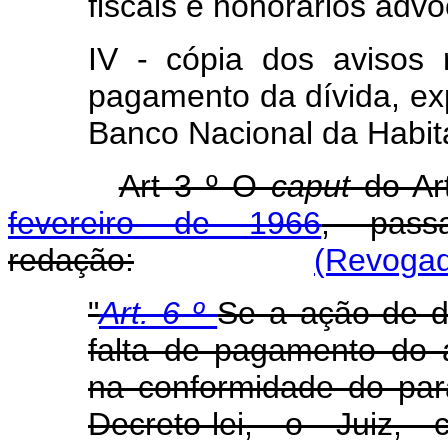
fiscais e honorários advo
IV - cópia dos avisos
pagamento da dívida, ex
Banco Nacional da Habit
Art 3 º O
caput
do Ar
fevereiro de 1966
, pass
redação:
(Revogad
"
Art. 6 º
Se a ação de d
falta de pagamento do a
na conformidade do pará
Decreto-lei, o Juiz, 