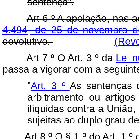
sentença".
Art 6 º A apelação, nas
4.494, de 25 de novembro 
devolutivo.
(Revo
Art 7 º O Art. 3 º da
Lei 
passa a vigorar com a seguint
"
Art. 3 º
As sentenças q
arbitramento ou artigo
ilíquidas contra a União,
sujeitas ao duplo grau de 
Art 8 º O § 1 º do Art. 1 º