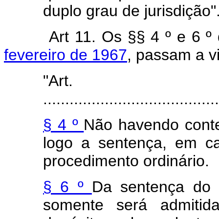
duplo grau de jurisdição"
Art 11. Os §§ 4 º e 6 º
fevereiro de 1967
, passam a v
"Ar
........................................
§ 4 º
Não havendo contes
logo a sentença, em ca
procedimento ordinário.
§ 6 º
Da sentença do 
somente será admitid