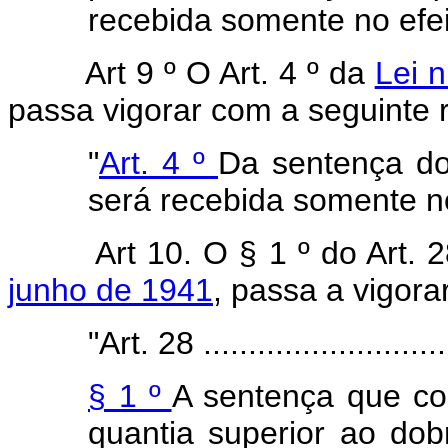
recebida somente no efei
Art 9 º O Art. 4 º da
Lei 
passa vigorar com a seguinte 
"
Art. 4 º
Da sentença do
será recebida somente no
Art 10. O § 1 º do Art. 
junho de 1941
, passa a vigora
"Art. 28 .............................
§ 1 º
A sentença que c
quantia superior ao dobr