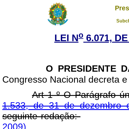
Pres
Subch
o
LEI N
6.071, DE
O PRESIDENTE 
Congresso Nacional decreta e 
Art 1 º O Parágrafo ún
1.533, de 31 de dezembro 
seguinte redação:
2009)