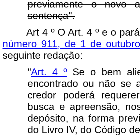
previamente o novo a
sentença".
Art 4 º O Art. 4 º e o par
número 911, de 1 de outubr
seguinte redação:
"
Art. 4 º
Se o bem alien
encontrado ou não se 
credor poderá requere
busca e apreensão, no
depósito, na forma previs
do Livro IV, do Código de