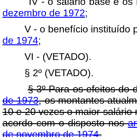
IV - o salário base e os
dezembro de 1972
;
V - o benefício instituído
de 1974
;
VI - (VETADO).
§ 2º (VETADO).
§ 3º Para os efeitos do 
de 1973
, os montantes atualm
10 e 20 vezes o maior salário
acordo com o disposto nos
ar
de novembro de 1974
.