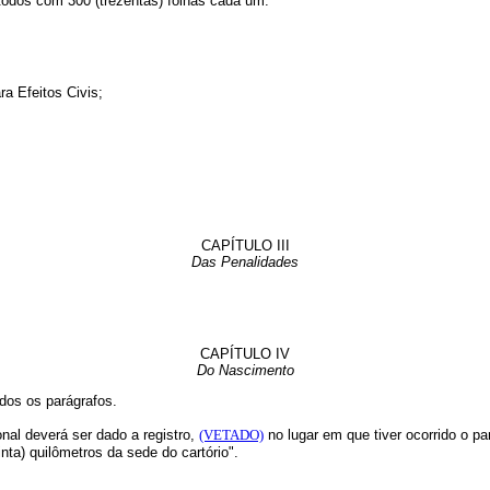
 todos com 300 (trezentas) folhas cada um:
ra Efeitos Civis;
CAPÍTULO III
Das Penalidades
CAPÍTULO IV
Do Nascimento
idos os parágrafos.
onal deverá ser dado a registro,
(VETADO)
no lugar em que tiver ocorrido o pa
inta) quilômetros da sede do cartório".