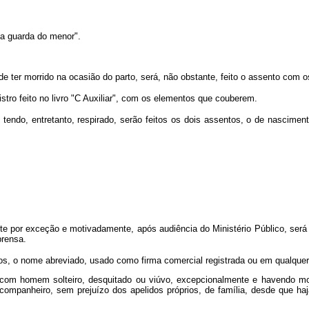
a guarda do menor".
 de ter morrido na ocasião do parto, será, não obstante, feito o assento co
istro feito no livro "C Auxiliar", com os elementos que couberem.
 tendo, entretanto, respirado, serão feitos os dois assentos, o de nascim
 por exceção e motivadamente, após audiência do Ministério Público, será pe
prensa.
, o nome abreviado, usado como firma comercial registrada ou em qualquer a
a com homem solteiro, desquitado ou viúvo, excepcionalmente e havendo mo
 companheiro, sem prejuízo dos apelidos próprios, de família, desde que ha