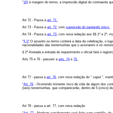
"
10)
à margem do termo, a impressão digital do contraente qu
Art 72 - Passa a
art. 71.
Art 73 - Passa a
art. 72,
com
supressão do parágrafo único.
Art 74 - Passa a
art. 73,
com nova redação aos §§ 1º e 2º, m
"
§ 1º
O assento ou termo conterá a data da celebração, o lugar,
nacionalidades das testemunhas que o assinarem e os nomes
§ 2º Anotada a entrada do requerimento o oficial fará o registr
Arts 75 e 76 - passam a
arts. 74
e
75.
Art 77 - passa a
art. 76
, com nova redação do "
caput
", mant
"
Art. 76
- Ocorrendo iminente risco de vida de algum dos cont
(seis) testemunhas, que comparecerão, dentro de 5 (cinco) di
Art 78 - passa a art. 77, com nova redação
"
Art. 77
- Nenhum sepultamento será feito sem certidão, do of