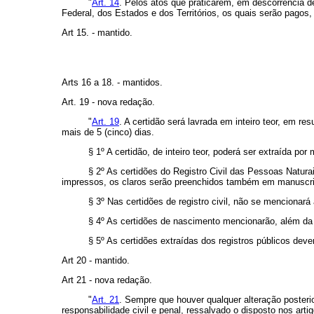
"
Art. 14
. Pelos atos que praticarem, em descorrência de
Federal, dos Estados e dos Territórios, os quais serão pagos,
Art 15. - mantido.
Arts 16 a 18. - mantidos.
Art. 19 - nova redação.
"
Art. 19
. A certidão será lavrada em inteiro teor, em r
mais de 5 (cinco) dias.
§ 1º A certidão, de inteiro teor, poderá ser extraída por 
§ 2º As certidões do Registro Civil das Pessoas Natur
impressos, os claros serão preenchidos também em manuscrit
§ 3º Nas certidões de registro civil, não se mencionará 
§ 4º As certidões de nascimento mencionarão, além da d
§ 5º As certidões extraídas dos registros públicos dev
Art 20 - mantido.
Art 21 - nova redação.
"
Art. 21
. Sempre que houver qualquer alteração posterio
responsabilidade civil e penal, ressalvado o disposto nos arti