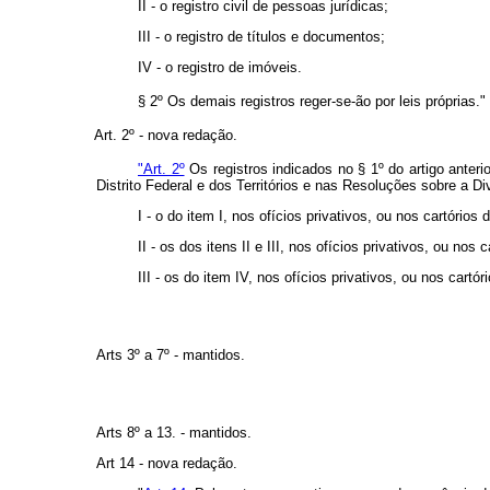
II - o registro civil de pessoas jurídicas;
III - o registro de títulos e documentos;
IV - o registro de imóveis.
§ 2º Os demais registros reger-se-ão por leis próprias."
Art. 2º - nova redação.
"Art. 2º
Os registros indicados no § 1º do artigo anter
Distrito Federal e dos Territórios e nas Resoluções sobre a Di
I - o do item I, nos ofícios privativos, ou nos cartório
II - os dos itens II e III, nos ofícios privativos, ou nos
III - os do item IV, nos ofícios privativos, ou nos cartór
Arts 3º a 7º - mantidos.
Arts 8º a 13. - mantidos.
Art 14 - nova redação.