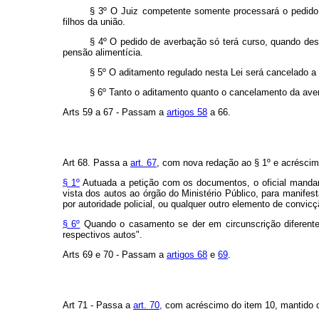
§ 3º O Juiz competente somente processará o pedido,
filhos da união.
§ 4º O pedido de averbação só terá curso, quando des
pensão alimentícia.
§ 5º O aditamento regulado nesta Lei será cancelado a
§ 6º Tanto o aditamento quanto o cancelamento da aver
Arts 59 a 67 - Passam a
artigos 58
a 66.
Art 68. Passa a
art. 67
, com nova redação ao § 1º e acrésci
§ 1º
Autuada a petição com os documentos, o oficial mandará
vista dos autos ao órgão do Ministério Público, para manifest
por autoridade policial, ou qualquer outro elemento de convicç
§ 6º
Quando o casamento se der em circunscrição diferente 
respectivos autos".
Arts 69 e 70 - Passam a
artigos 68
e
69
.
Art 71 - Passa a
art. 70,
com acréscimo do item 10, mantido o