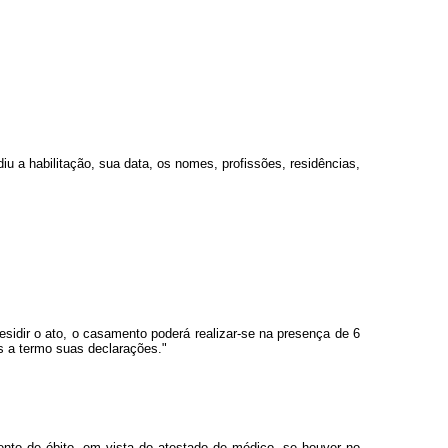
iu a habilitação, sua data, os nomes, profissões, residências,
sidir o ato, o casamento poderá realizar-se na presença de 6
as a termo suas declarações."
sento de óbito, em vista do atestado de médico, se houver no