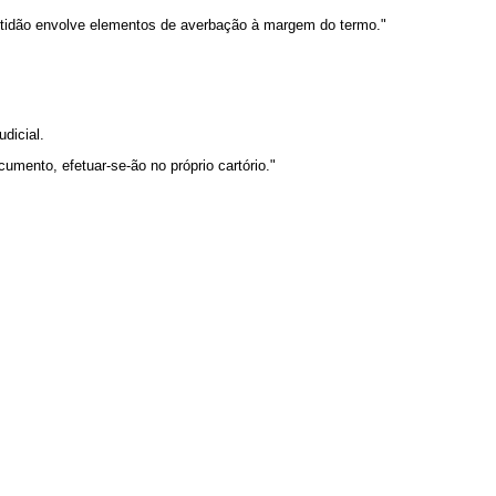
 certidão envolve elementos de averbação à margem do termo."
dicial.
cumento, efetuar-se-ão no próprio cartório."