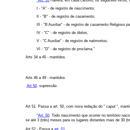
"Art. 33
Haverá, em cada cartório, os seguintes livros,
I - "A" - de registro de nascimento;
II - "B" - de registro de casamento;
III - "B Auxiliar" - de registro de casamento Religioso pa
IV - "C" - de registro de óbitos;
V - "C Auxiliar" - de registro de natimortos;
VI - "D" - de registro de proclama."
Arts 34 a 45 - mantidos.
Arts 46 a 49 - mantidos.
Art 50
. supressão.
Art 51. Passa a art. 50, com nova redação do "
caput
", mant
"
Art. 50
. Todo nascimento que ocorrer no território naci
se até 3 (três) meses para os lugares distantes mais de 30 (tr
Art 52 - Passa a
art. 51.