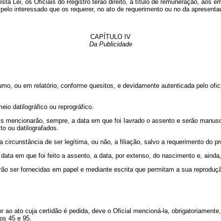
sta Lei, os Oficiais do Registro terão direito, a título de remuneração, aos
 pelo interessado que os requerer, no ato de requerimento ou no da apresentaç
CAPÍTULO IV
Da Publicidade
esumo, ou em relatório, conforme quesitos, e devidamente autenticada pelo ofic
meio datilográfico ou reprográfico.
ais mencionarão, sempre, a data em que foi Iavrado o assento e serão manusc
o ou datilografados.
a circunstância de ser legítima, ou não, a filiação, salvo a requerimento do p
ata em que foi feito a assento, a data, por extenso, do nascimento e, ainda,
erão ser fornecidas em papel e mediante escrita que permitam a sua reproduçã
r ao ato cuja certidão é pedida, deve o Oficial mencioná-la, obrigatoriament
gos 45 e 95.