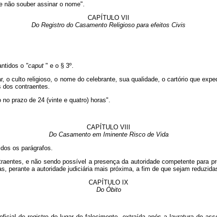
e não souber assinar o nome".
CAPÍTULO VII
Do Registro do Casamento Religioso para efeitos Civis
antidos o
"caput
" e o § 3º.
 o culto religioso, o nome do celebrante, sua qualidade, o cartório que exped
 dos contraentes.
o no prazo de 24 (vinte e quatro) horas".
CAPÍTULO VIII
Do Casamento em Iminente Risco de Vida
idos os parágrafos.
raentes, e não sendo possível a presença da autoridade competente para pre
as, perante a autoridade judiciária mais próxima, a fim de que sejam reduzid
CAPÍTULO IX
Do Óbito
icial de registro do lugar do falecimento, extraída após a lavratura do as