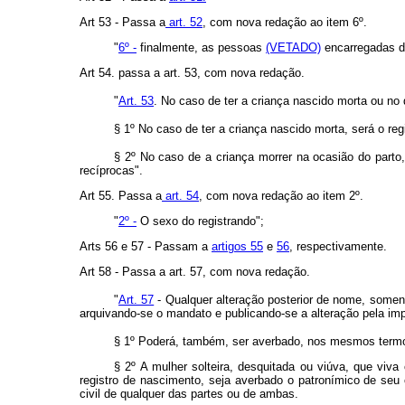
Art 53 - Passa a
art. 52
, com nova redação ao item 6º.
"
6º -
finalmente, as pessoas
(VETADO)
encarregadas d
Art 54. passa a art. 53, com nova redação.
"
Art. 53
. No caso de ter a criança nascido morta ou no
§ 1º No caso de ter a criança nascido morta, será o reg
§ 2º No caso de a criança morrer na ocasião do parto,
recíprocas".
Art 55. Passa a
art. 54
, com nova redação ao item 2º.
"
2º -
O sexo do registrando";
Arts 56 e 57 - Passam a
artigos 55
e
56
, respectivamente.
Art 58 - Passa a art. 57, com nova redação.
"
Art. 57
- Qualquer alteração posterior de nome, somente
arquivando-se o mandato e publicando-se a alteração pela im
§ 1º Poderá, também, ser averbado, nos mesmos termos
§ 2º A mulher solteira, desquitada ou viúva, que viv
registro de nascimento, seja averbado o patronímico de seu
civil de qualquer das partes ou de ambas.