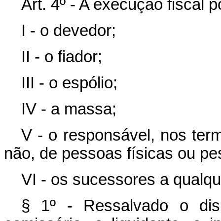
Art. 4º - A execução fiscal 
I - o devedor;
II - o fiador;
III - o espólio;
IV - a massa;
V - o responsável, nos termo
não, de pessoas físicas ou pes
VI - os sucessores a qualque
§ 1º - Ressalvado o dis