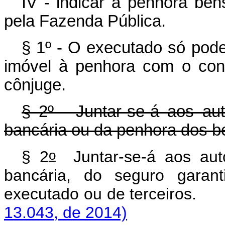
IV - indicar à penhora bens
pela Fazenda Pública.
§ 1º - O executado só poder
imóvel à penhora com o con
cônjuge.
§ 2º - Juntar-se-á aos au
bancária ou da penhora dos be
o
§ 2
Juntar-se-á aos auto
bancária, do seguro gara
executado ou de ter
13.043, de 2014)