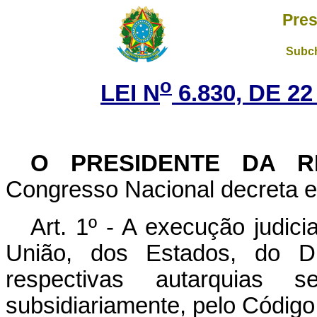
Pres
Subch
o
LEI N
6.830, DE 2
O
PRESIDENTE DA R
Congresso Nacional decreta e 
Art. 1º - A execução judici
União, dos Estados, do Dis
respectivas autarquias
subsidiariamente, pelo Código