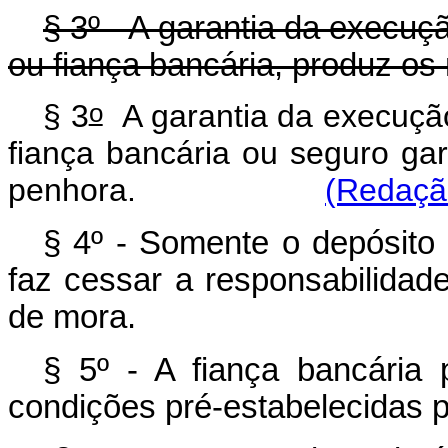
§ 3º - A garantia da execuç
ou fiança bancária, produz os
o
§ 3
A garantia da execução
fiança bancária ou seguro ga
penhora.
(Redação
§ 4º - Somente o depósito 
faz cessar a responsabilidade
de mora.
§ 5º - A fiança bancária 
condições pré-estabelecidas 