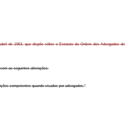
e abril de 1963, que dispõe sôbre o Estatuto da Ordem dos Advogados do
 com as seguintes alterações:
artições competentes quando visados por advogados."