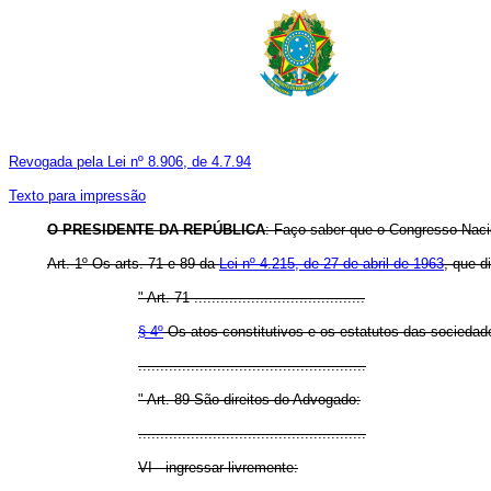
Revogada pela Lei nº 8.906, de 4.7.94
Texto para impressão
O
PRESIDENTE DA REPÚBLICA
: Faço saber que o Congresso Nacio
Art. 1º Os arts. 71 e 89 da
Lei nº 4.215, de 27 de abril de 1963
, que d
" Art. 71 .......................................
§ 4º
Os atos constitutivos e os estatutos das sociedad
....................................................
" Art. 89 São direitos do Advogado:
....................................................
VI - ingressar livremente: