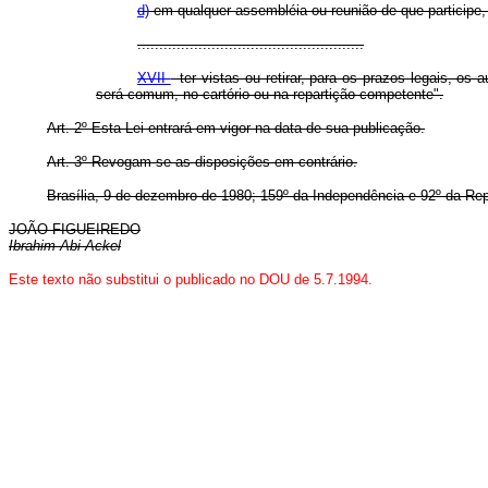
d)
em qualquer assembléia ou reunião de que participe, 
....................................................
XVII
- ter vistas ou retirar, para os prazos legais, os
será comum, no cartório ou na repartição competente".
Art. 2º Esta Lei entrará em vigor na data de sua publicação.
Art. 3º Revogam-se as disposições em contrário.
Brasília, 9 de dezembro de 1980;
159º da Independência e 92º da Rep
JOÃO FIGUEIREDO
Ibrahim Abi-Ackel
Este texto não substitui o publicado no DOU de 5.7.1994.