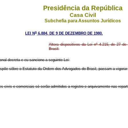
Presidência da República
Casa Civil
Subchefia para Assuntos Jurídicos
o
LEI N
6.884, DE 9 DE DEZEMBRO DE 1980.
Altera dispositivos da Lei nº 4.215, de 27 d
Brasil.
nal decreta e eu sanciono a seguinte Lei:
ispõe sôbre o Estatuto da Ordem dos Advogados do Brasil, passam a vigorar
es civis e comerciais só serão admitidos a registro e arquivamento nas rep