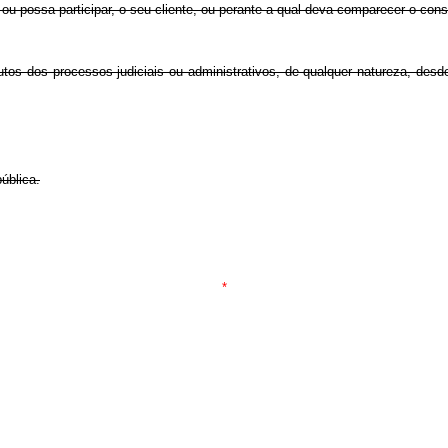
ou possa participar, o seu cliente, ou perante a qual deva comparecer o const
 autos dos processos judiciais ou administrativos, de qualquer natureza, desd
ública.
*