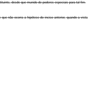
ituinte, desde que munido de poderes especiais para tal fim.
e que não ocorra a hipótese do inciso anterior, quando a vista