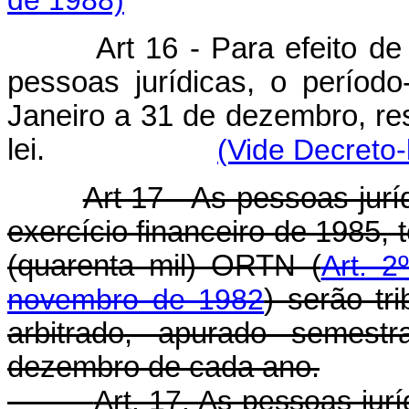
de 1988)
Art 16 - Para efeito d
pessoas jurídicas, o períod
Janeiro a 31 de dezembro, res
lei.
(Vide Decreto-
Art 17 - As pessoas juríd
exercício financeiro de 1985, 
(quarenta mil) ORTN (
Art. 2
novembro de 1982
) serão tr
arbitrado, apurado semes
dezembro de cada ano.
Art. 17.
As pessoas juríd