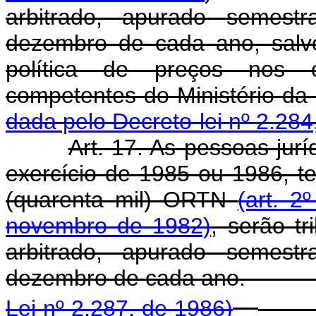
arbitrado, apurado semes
dezembro de cada ano, salv
política de preços nos c
competentes do Mini
dada pelo Decreto-lei nº 2.284
Art. 17. As pessoas jurí
exercício de 1985 ou 1986, te
(quarenta mil) ORTN
(art. 2
novembro de 1982)
, serão t
arbitrado, apurado semes
dezembro de cada 
Lei nº 2.287, de 1986)