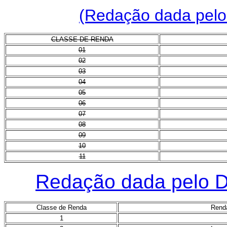
(Redação dada pelo 
CLASSE DE RENDA
01
02
03
04
05
06
07
08
09
10
11
Redação dada pelo De
Classe de Renda
Renda
1
A