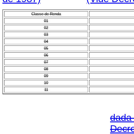
Classe de Renda
01
02
03
04
05
06
07
08
09
10
11
da
Dec