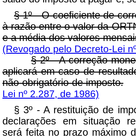
§ 1º - O coeficiente de cor
à razão entre o valor da ORTN
e a média dos valores mensa
(Revogado pelo Decreto-Lei nº
§ 2º - A correção monet
aplicará em caso de resulta
não-obrigatório de imposto.
Lei nº 2.287, de 1986)
§ 3º - A restituição de im
declarações em situação re
será feita no prazo máximo d