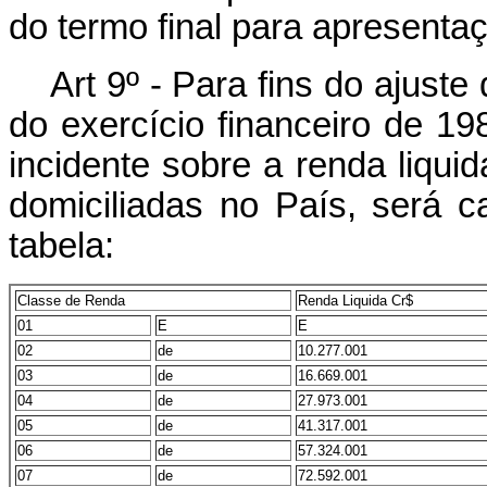
do termo final para apresenta
Art 9º - Para fins do ajuste 
do exercício financeiro de 19
incidente sobre a renda liqui
domiciliadas no País, será 
tabela:
Classe de Renda
Renda Liquida Cr$
01
E
E
02
de
10.277.001
03
de
16.669.001
04
de
27.973.001
05
de
41.317.001
06
de
57.324.001
07
de
72.592.001