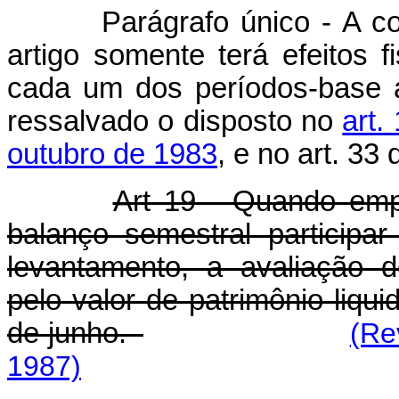
Parágrafo único - A co
artigo somente terá efeitos f
cada um dos períodos-base a
ressalvado o disposto no
art.
outubro de 1983
, e no art. 33 
Art 19 - Quando emp
balanço semestral particip
levantamento, a avaliação 
pelo valor de patrimônio liqui
de junho.
(Re
1987)