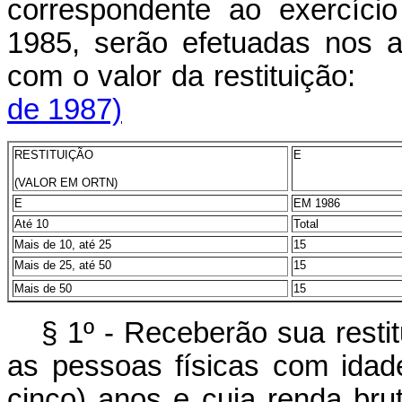
correspondente ao exercíci
1985, serão efetuadas nos a
com o valor da resti
de 1987)
RESTITUIÇÃO
E
(VALOR EM ORTN)
E
EM 1986
Até 10
Total
Mais de 10, até 25
15
Mais de 25, até 50
15
Mais de 50
15
§ 1º - Receberão sua resti
as pessoas físicas com idade
cinco) anos e cuja renda br