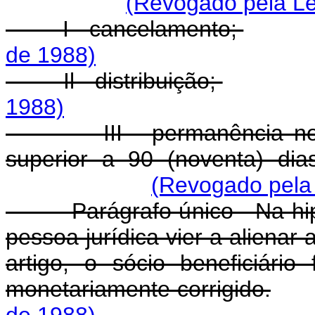
(Revogado pela Le
I - cancelamento;
de 1988)
Il - distribuição;
1988)
III - permanência no pa
superior a 90 (noventa) dia
(Revogado pela 
Parágrafo único - Na hipótes
pessoa jurídica vier a alienar
artigo, o sócio beneficiário
monetariamente corrigido.