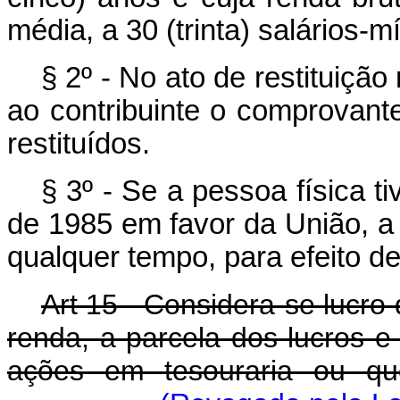
média, a 30 (trinta) salários-
§ 2º - No ato de restituiçã
ao contribuinte o comprovant
restituídos.
§ 3º - Se a pessoa física t
de 1985 em favor da União, a 
qualquer tempo, para efeito 
Art 15 - Considera-se lucro 
renda, a parcela dos lucros e
ações em tesouraria ou quo