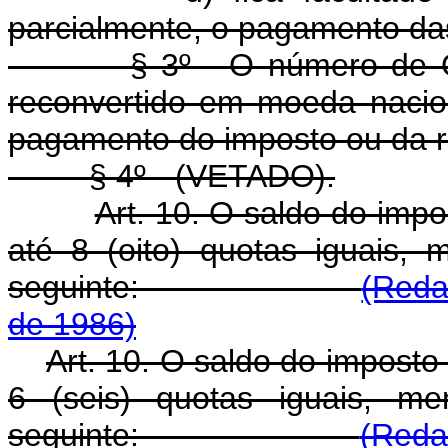
parcialmente, o pagamento da
§ 3º - O número de ORTN 
reconvertido em moeda naci
pagamento do imposto ou da re
§ 4º - (VETADO).
Art. 10. O saldo do imp
até 8 (oito) quotas iguais,
seguinte:
(Reda
de 1986)
Art. 10. O saldo do imposto
6 (seis) quotas iguais, me
seguinte:
(Reda