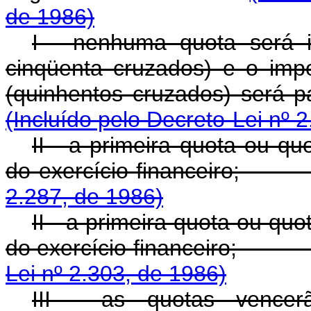
de 1986)
I - nenhuma quota será i
cinqüenta cruzados) e o impo
(quinhentos cruzados
(Incluído pelo Decreto-Lei nº 
II - a primeira quota ou q
do exercício financ
2.287, de 1986)
II - a primeira quota ou q
do exercício financ
Lei nº 2.303, de 1986)
III - as quotas vencer