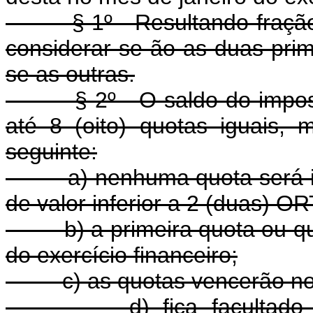
§ 1º - Resultando fração 
considerar-se-ão as duas pri
se as outras.
§ 2º - O saldo do imposto 
até 8 (oito) quotas iguais,
seguinte:
a) nenhuma quota será infe
de valor inferior a 2 (duas) 
b) a primeira quota ou quot
do exercício financeiro;
c) as quotas vencerão no úl
d) fica facultado ao con