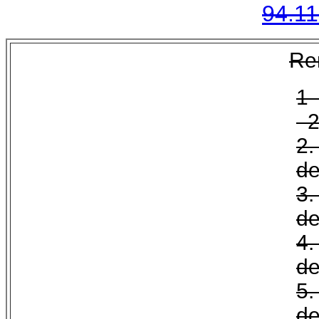
94.11
Re
2
de
de
de
de