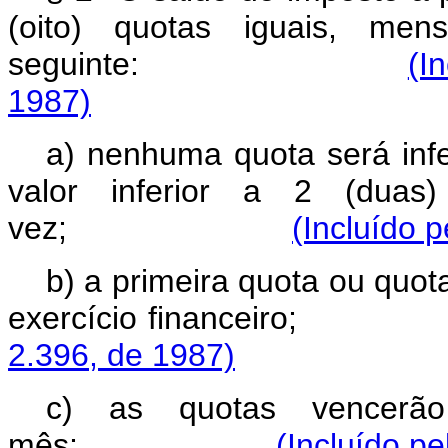
(oito) quotas iguais, men
seguinte:
(I
1987)
a) nenhuma quota será inf
valor inferior a 2 (du
vez;
(Incluído 
b) a primeira quota ou quot
exercício financ
2.396, de 1987)
c) as quotas vencerã
mês;
(Incluído pe