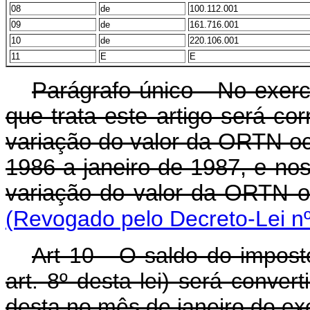
08
de
100.112.001
09
de
161.716.001
10
de
220.106.001
11
E
E
Parágrafo único - No exerc
que trata este artigo será c
variação do valor da ORTN oc
1986 a janeiro de 1987, e no
variação do valor da ORTN o
(Revogado pelo Decreto-Lei nº
Art 10 - O saldo do imposto
art. 8º desta lei) será conv
desta no mês de janeiro do exe