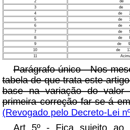
2
de 4
3
de 5.
4
de 21
5
de 30
6
de 47
7
de 52
8
de 82
9
de 99.
10
de 133
11
Acim
Parágrafo único - Nos mese
tabela de que trata este arti
base na variação do valor
primeira correção far-se-á em
(Revogado pelo Decreto-Lei nº
Art 5º - Fica sujeito a