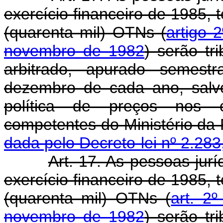
exercício financeiro de 1985, 
(quarenta mil) OTNs (
artigo 
novembro de 1982
) serão tr
arbitrado, apurado semes
dezembro de cada ano, salv
política de preços nos c
competentes do Mini
dada pelo Decreto-lei nº 2.283
Art. 17. As pessoas jurí
exercício financeiro de 1985, 
(quarenta mil) OTNs (
art. 2
novembro de 1982
) serão tr