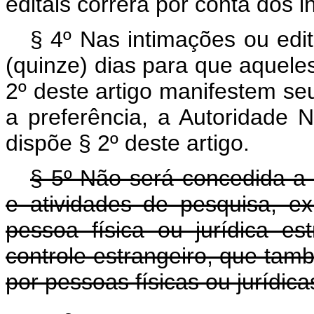
editais correrá por conta dos 
§ 4º Nas intimações ou edit
(quinze) dias para que aqueles
2º deste artigo manifestem se
a preferência, a Autoridade 
dispõe § 2º deste artigo.
§ 5º Não será concedida a 
e atividades de pesquisa, e
pessoa física ou jurídica es
controle estrangeiro, que ta
por pessoas físicas ou jurídicas