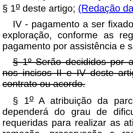
o
§ 1
deste artigo;
(Redação dad
IV - pagamento a ser fixad
exploração, conforme as reg
pagamento por assistência e s
§ 1º Serão decididos por 
nos incisos II e IV deste ar
contrato ou acordo.
o
§ 1
A atribuição da parc
dependerá do grau de dific
requeridas para realizar as at