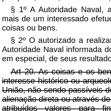
§ 1º A Autoridade Naval, a
mais de um interessado efetue
coisas ou bens.
§ 2º O autorizado a realiz
Autoridade Naval informada d
em especial, de seus resultad
Art 20. As coisas e os bens
interesse histórico ou arque
União, não sendo passíveis d
alienação direta ou através de 
atribuídos valores para 