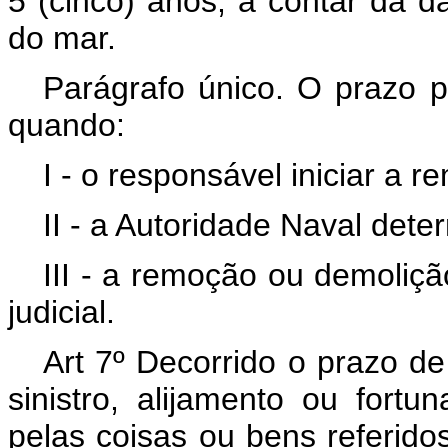
5 (cinco) anos, a contar da da
do mar.
Parágrafo único. O prazo pr
quando:
I - o responsável iniciar a 
II - a Autoridade Naval det
III - a remoção ou demoliçã
judicial.
Art 7º Decorrido o prazo de
sinistro, alijamento ou for
pelas coisas ou bens referidos 