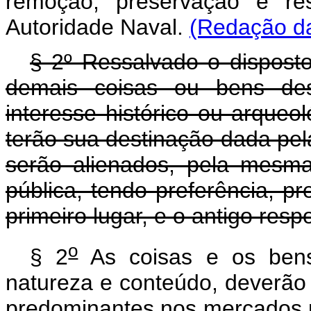
remoção, preservação e res
Autoridade Naval.
(Redação da
§ 2º Ressalvado o disposto 
demais coisas ou bens desp
interesse histórico ou arque
terão sua destinação dada pela
serão alienados, pela mesma
pública, tendo preferência, p
primeiro lugar, e o antigo res
o
§ 2
As coisas e os bens
natureza e conteúdo, deverão 
predominantes nos mercados n