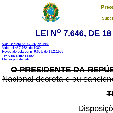
Pres
Subch
o
LEI N
7.646, DE 1
Vide Decreto nº 96.036, de 1988
Vide Lei nº 7.762, de 1989
Revogado pela Lei nº 9.609, de 19.2.1998
Texto para impressão
Mensagem de veto
O
PRESIDENTE DA REPÚ
Nacional decreta e eu sanciono
T
Disposiçõ