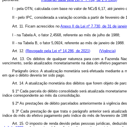
I - pela OTN, calculada com base no valor de NCz$ 6,17, até j
II - pelo IPC, considerada a variação ocorrida a partir de fevereiro de 
Art. 11. Ficam acrescidos no
Anexo II da Lei nº 7.730, de 31 de janei
I - na Tabela A, o fator 2,4568, referente ao mês de julho de 1988;
II - na Tabela B, o fator 5,0924, referente ao mês de janeiro de 1988.
Art. 12.
(Revogado pela Lei nº 14.286, de 2021)
(Vigência)
Art. 13. Os débitos de qualquer natureza para com a Fazenda Naci
vencimento, serão atualizados monetariamente na data do efetivo pagamen
Parágrafo único. A atualização monetária será efetuada mediante a m
em que o débito deveria ter sido pago.
Art. 14. A atualização monetária dos débitos que forem objeto de par
§ 1º Cada parcela do débito consolidado será atualizada monetariame
índice correspondente ao mês da consolidação.
§ 2º As prestações de débito parcelados anteriormente à vigência d
§ 3º Cada prestação de que trata o parágrafo anterior será atualiza
índice do mês do efetivo pagamento pelo índice do mês de fevereiro de 198
Art. 15. O imposto de renda devido pelas pessoas jurídicas, deduzid