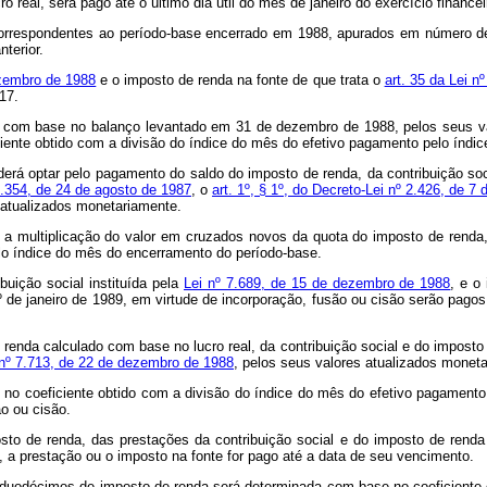
o real, será pago até o último dia útil do mês de janeiro do exercício financei
correspondentes ao período-base encerrado em 1988, apurados em número 
terior.
ezembro de 1988
e o imposto de renda na fonte de que trata o
art. 35 da Lei 
 17.
das com base no balanço levantado em 31 de dezembro de 1988, pelos seus 
ente obtido com a divisão do índice do mês do efetivo pagamento pelo índice
 poderá optar pelo pagamento do saldo do imposto de renda, da contribuição s
2.354, de 24 de agosto de 1987
, o
art. 1º, § 1º, do Decreto-Lei nº 2.426, de 7 
 atualizados monetariamente.
 a multiplicação do valor em cruzados novos da quota do imposto de renda,
elo índice do mês do encerramento do período-base.
buição social instituída pela
Lei nº 7.689, de 15 de dezembro de 1988
, e o
º de janeiro de 1989, em virtude de incorporação, fusão ou cisão serão pagos 
renda calculado com base no lucro real, da contribuição social e do imposto 
i nº 7.713, de 22 de dezembro de 1988
, pelos seus valores atualizados monet
no coeficiente obtido com a divisão do índice do mês do efetivo pagamento 
o ou cisão.
to de renda, das prestações da contribuição social e do imposto de renda 
, a prestação ou o imposto na fonte for pago até a data de seu vencimento.
s duodécimos de imposto de renda será determinada com base no coeficiente 