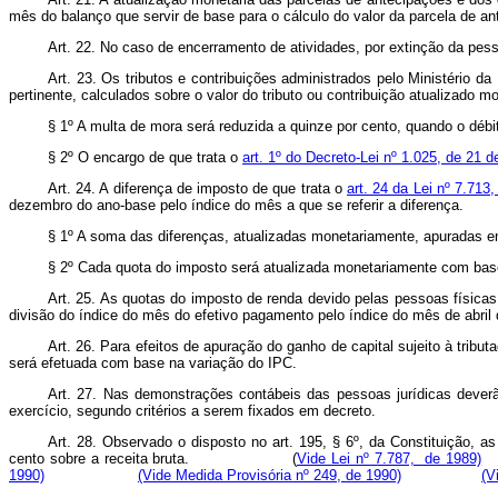
mês do balanço que servir de base para o cálculo do valor da parcela de a
Art. 22. No caso de encerramento de atividades, por extinção da pesso
Art. 23. Os tributos e contribuições administrados pelo Ministério d
pertinente, calculados sobre o valor do tributo ou contribuição atualizado m
§ 1º A multa de mora será reduzida a quinze por cento, quando o débi
§ 2º O encargo de que trata o
art. 1º do Decreto-Lei nº 1.025, de 21 
Art. 24. A diferença de imposto de que trata o
art. 24 da Lei nº 7.71
dezembro do ano-base pelo índice do mês a que se referir a diferença.
§ 1º A soma das diferenças, atualizadas monetariamente, apuradas 
§ 2º Cada quota do imposto será atualizada monetariamente com base
Art. 25. As quotas do imposto de renda devido pelas pessoas física
divisão do índice do mês do efetivo pagamento pelo índice do mês de abril
Art. 26. Para efeitos de apuração do ganho de capital sujeito à tribu
será efetuada com base na variação do IPC.
Art. 27. Nas demonstrações contábeis das pessoas jurídicas dever
exercício, segundo critérios a serem fixados em decreto.
Art. 28. Observado o disposto no art. 195, § 6º, da Constituição, 
cento sobre a receita bruta. (
Vide Lei nº 7.787, de 1989)
1990)
(Vide Medida Provisória nº 249, de 1990)
(V