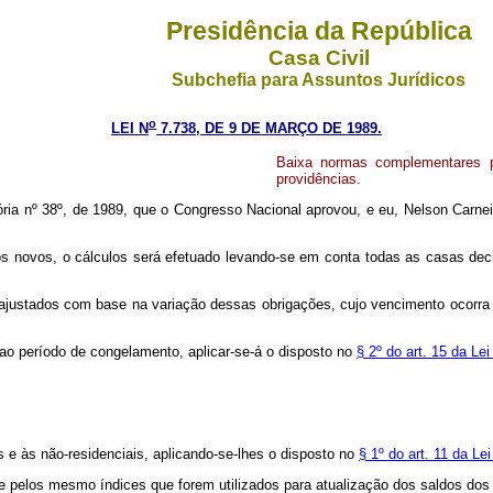
Presidência da República
Casa Civil
Subchefia para Assuntos Jurídicos
o
LEI N
7.738, DE 9 DE MARÇO DE 1989.
Baixa normas complementares p
providências.
ia nº 38º, de 1989, que o Congresso Nacional aprovou, e eu, Nelson Carneir
os novos, o cálculos será efetuado levando-se em conta todas as casas dec
ajustados com base na variação dessas obrigações, cujo vencimento ocorra d
 ao período de congelamento, aplicar-se-á o disposto no
§ 2º do art. 15 da Le
 e às não-residenciais, aplicando-se-lhes o disposto no
§ 1º do art. 11 da Le
nte pelos mesmo índices que forem utilizados para atualização dos saldos do