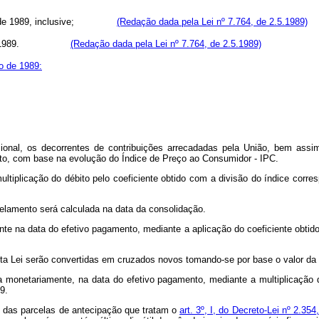
aneiro de 1989, inclusive;
(Redação dada pela Lei nº 7.764, de 2.5.1989)
1989.
(Redação dada pela Lei nº 7.764, de 2.5.1989)
ro de 1989:
onal, os decorrentes de contribuições arrecadadas pela União, bem assim
to, com base na evolução do Índice de Preço ao Consumidor - IPC.
ultiplicação do débito pelo coeficiente obtido com a divisão do índice cor
celamento será calculada na data da consolidação.
nte na data do efetivo pagamento, mediante a aplicação do coeficiente obti
esta Lei serão convertidas em cruzados novos tomando-se por base o valor d
da monetariamente, na data do efetivo pagamento, mediante a multiplicação 
9.
o das parcelas de antecipação que tratam o
art. 3º, I, do Decreto-Lei nº 2.35