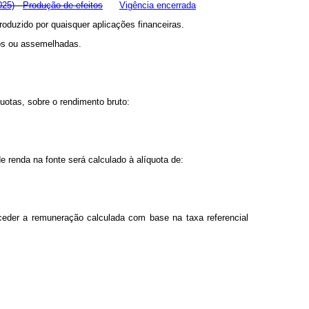
025)
Produção de efeitos
Vigência encerrada
produzido por quaisquer aplicações financeiras.
ros ou assemelhadas.
quotas, sobre o rendimento bruto:
e renda na fonte será calculado à alíquota de:
ceder a remuneração calculada com base na taxa referencial