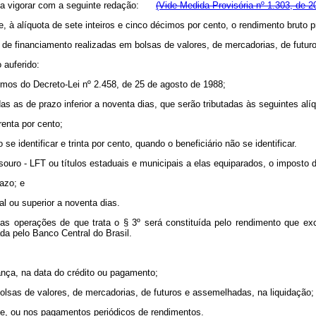
 a vigorar com a seguinte redação:
(Vide Medida Provisória nº 1.303, de 2
e, à alíquota de sete inteiros e cinco décimos por cento, o rendimento bruto 
s de financiamento realizadas em bolsas de valores, de mercadorias, de futu
 auferido:
rmos do Decreto-Lei nº 2.458, de 25 de agosto de 1988;
s as de prazo inferior a noventa dias, que serão tributadas às seguintes alí
renta por cento;
e identificar e trinta por cento, quando o beneficiário não se identificar.
ouro - LFT ou títulos estaduais e municipais a elas equiparados, o imposto d
azo; e
al ou superior a noventa dias.
 as operações de que trata o § 3º será constituída pelo rendimento que ex
da pelo Banco Central do Brasil.
nça, na data do crédito ou pagamento;
olsas de valores, de mercadorias, de futuros e assemelhadas, na liquidação;
te, ou nos pagamentos periódicos de rendimentos.