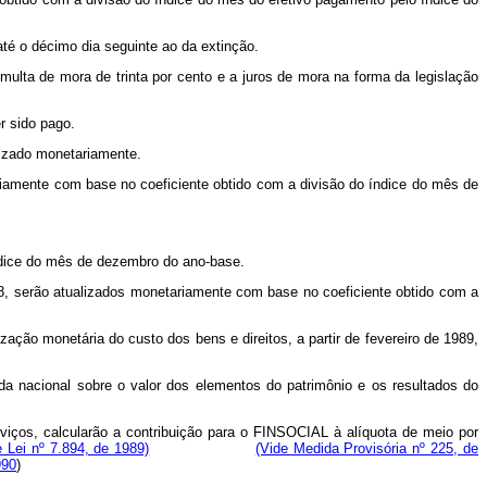
 até o décimo dia seguinte ao da extinção.
 multa de mora de trinta por cento e a juros de mora na forma da legislação
r sido pago.
alizado monetariamente.
iamente com base no coeficiente obtido com a divisão do índice do mês de
ndice do mês de dezembro do ano-base.
8, serão atualizados monetariamente com base no coeficiente obtido com a
lização monetária do custo dos bens e direitos, a partir de fevereiro de 1989,
a nacional sobre o valor dos elementos do patrimônio e os resultados do
rviços, calcularão a contribuição para o FINSOCIAL à alíquota de meio por
 Lei nº 7.894, de 1989)
(Vide Medida Provisória nº 225, de
990
)