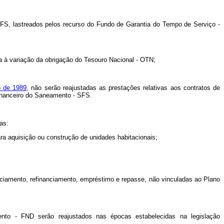
SFS, lastreados pelos recurso do Fundo de Garantia do Tempo de Serviço -
da à variação da obrigação do Tesouro Nacional - OTN;
o de 1989
, não serão reajustadas as prestações relativas aos contratos de
Financeiro do Saneamento - SFS.
as:
ra aquisição ou construção de unidades habitacionais;
nanciamento, refinanciamento, empréstimo e repasse, não vinculadas ao Plano
to - FND serão reajustados nas épocas estabelecidas na legislação