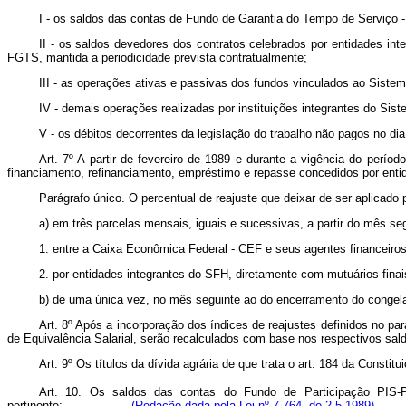
I - os saldos das contas de Fundo de Garantia do Tempo de Serviço -
II - os saldos devedores dos contratos celebrados por entidades i
FGTS, mantida a periodicidade prevista contratualmente;
III - as operações ativas e passivas dos fundos vinculados ao Siste
IV - demais operações realizadas por instituições integrantes do Si
V - os débitos decorrentes da legislação do trabalho não pagos no di
Art. 7º A partir de fevereiro de 1989 e durante a vigência do perío
financiamento, refinanciamento, empréstimo e repasse concedidos por ent
Parágrafo único. O percentual de reajuste que deixar de ser aplicado 
a) em três parcelas mensais, iguais e sucessivas, a partir do mês s
1. entre a Caixa Econômica Federal - CEF e seus agentes financeiros
2. por entidades integrantes do SFH, diretamente com mutuários finai
b) de uma única vez, no mês seguinte ao do encerramento do congel
Art. 8º Após a incorporação dos índices de reajustes definidos no pa
de Equivalência Salarial, serão recalculados com base nos respectivos sal
Art. 9º Os títulos da dívida agrária de que trata o art. 184 da Constit
Art. 10. Os saldos das contas do Fundo de Participação PIS-
pertinente:
(Redação dada pela Lei nº 7.764, de 2.5.1989)