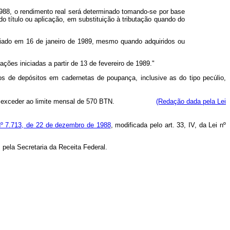
988, o rendimento real será determinado tomando-se por base
do título ou aplicação, em substituição à tributação quando do
niciado em 16 de janeiro de 1989, mesmo quando adquiridos ou
ções iniciadas a partir de 13 de fevereiro de 1989."
dos de depósitos em cadernetas de poupança, inclusive as do tipo pecúlio,
ue exceder ao limite mensal de 570 BTN.
(Redação dada pela Lei
i nº 7.713, de 22 de dezembro de 1988
, modificada pelo art. 33, IV, da Lei nº
 pela Secretaria da Receita Federal.