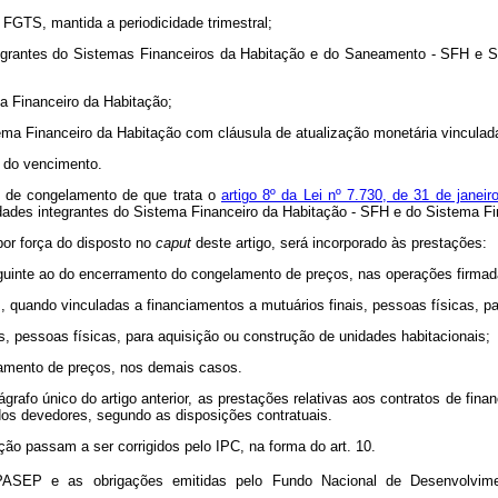
 FGTS, mantida a periodicidade trimestral;
ntegrantes do Sistemas Financeiros da Habitação e do Saneamento - SFH e 
ma Financeiro da Habitação;
stema Financeiro da Habitação com cláusula de atualização monetária vincula
a do vencimento.
do de congelamento de que trata o
artigo 8º da Lei nº 7.730, de 31 de janeir
idades integrantes do Sistema Financeiro da Habitação - SFH e do Sistema 
por força do disposto no
caput
deste artigo, será incorporado às prestações:
eguinte ao do encerramento do congelamento de preços, nas operações firmad
, quando vinculadas a financiamentos a mutuários finais, pessoas físicas, pa
s, pessoas físicas, para aquisição ou construção de unidades habitacionais;
amento de preços, nos demais casos.
rágrafo único do artigo anterior, as prestações relativas aos contratos de fi
dos devedores, segundo as disposições contratuais.
uição passam a ser corrigidos pelo IPC, na forma do art. 10.
PASEP e as obrigações emitidas pelo Fundo Nacional de Desenvolvimen