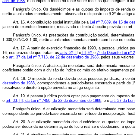
abril de 1988
, e do imposto retido na fonte sobre receitas que integram o lucr
Parágrafo único. Os duodécimos e as quotas do imposto de renda 
serão atualizados monetariamente, observado o disposto no § 3º do artigo an
Art. 16. A contribuição social instituída pela
Lei nº 7.689, de 15 de d
janeiro do exercício financeiro, ressalvado o direito à opção prevista no art.
Parágrafo único. As prestações da contribuição social, determina
1.000,00/NCz$ 1,00, serão atualizados monetariamente com base no coefici
Art. 17. A partir do exercício financeiro de 1990, a pessoa jurídica
16, nos prazos de que tratam os
arts. 3º, I
I e
III
,
6º
e
7º do Decreto-Lei nº 
e o
art. 37 da Lei nº 7.713, de 22 de dezembro de 1988
, pelos seus valores
Parágrafo único. A atualização monetária será determinada mediante
coeficiente obtido com a divisão do índice do mês do efetivo pagamento p
Art. 18. O imposto de renda devido pelas pessoas jurídicas, a contri
dezembro de 1988
, correspondentes a período-base encerrado a partir de 1
ressalvado o direito à opção prevista no artigo seguinte.
Art. 19. A pessoa jurídica poderá optar pelo pagamento do imposto de 
o
art. 33, III, da Lei nº 7450, de 22 de dezembro de 1988
, e o
art. 37 da Le
Parágrafo único. A atualização monetária será determinada com base 
correspondente ao período-base encerrado em virtude da incorporação, fusã
Art. 20. A atualização monetária dos duodécimos ou quotas do impos
poderá ser deduzida na determinação do lucro real se o duodécimo, a quota
Art. 21. A atualização monetária das parcelas de antecipações e do