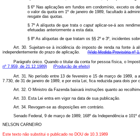
§ 6º Nas aplicações em fundos em condomínio, exceto os de 
o valor da quota em 1º de janeiro de 1989, facultado à admini
resgate das quotas.
§ 7º A alíquota de que trata o
caput
aplicar-se-á aos rendime
efetuadas anteriormente a esta data.
§ 8º As alíquotas de que tratam os §§ 2º e 3º, incidentes sob
Art. 30. Sujeitam-se à incidência do imposto de renda na fonte à a
independentemente do prazo de aplicação.
(Vide Medida Provisória nº 1
Parágrafo único.
Quando o titular da conta for pessoa física, o Impost
nº 7.959, de 21.12.1989)
(Produção de efeito)
Art. 31. No período entre 13 de fevereiro e 15 de março de 1989, a 
7.730, de 31 de janeiro de 1989, e por esta Lei, fica reduzida para dois por 
Art. 32. O Ministro da Fazenda baixará instruções quanto ao recolhim
Art. 33. Esta Lei entra em vigor na data de sua publicação.
Art. 34. Revogam-se as disposições em contrário.
Senado Federal, 9 de março de 1989; 168º da Independência e 101º d
NELSON CARNEIRO
Este texto não substitui o publicado no DOU de 10.3.1989