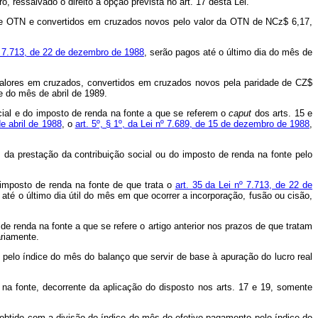
ro, ressalvado o direito à opção prevista no art. 17 desta Lei.
de OTN e convertidos em cruzados novos pelo valor da OTN de NCz$ 6,17,
nº 7.713, de 22 de dezembro de 1988
, serão pagos até o último dia do mês de
valores em cruzados, convertidos em cruzados novos pela paridade de CZ$
 do mês de abril de 1989.
ocial e do imposto de renda na fonte a que se referem o
caput
dos arts. 15 e
de abril de 1988
, o
art. 5º, § 1º, da Lei nº 7.689, de 15 de dezembro de 1988
,
 da prestação da contribuição social ou do imposto de renda na fonte pelo
 imposto de renda na fonte de que trata o
art. 35 da Lei nº 7.713, de 22 de
até o último dia útil do mês em que ocorrer a incorporação, fusão ou cisão,
de renda na fonte a que se refere o artigo anterior nos prazos de que tratam
ariamente.
pelo índice do mês do balanço que servir de base à apuração do lucro real
na fonte, decorrente da aplicação do disposto nos arts. 17 e 19, somente
obtido com a divisão do índice do mês do efetivo pagamento pelo índice do