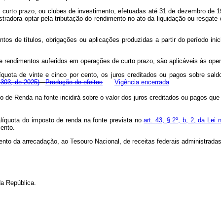
curto prazo, ou clubes de investimento, efetuadas até 31 de dezembro de 1
stradora optar pela tributação do rendimento no ato da liquidação ou resgate 
ntos de títulos, obrigações ou aplicações produzidas a partir do período i
re rendimentos auferidos em operações de curto prazo, são aplicáveis às opera
líquota de vinte e cinco por cento, os juros creditados ou pagos sobre sal
.303, de 2025)
Produção de efeitos
Vigência encerrada
o de Renda na fonte incidirá sobre o valor dos juros
creditados
ou pagos q
alíquota do imposto de renda na fonte prevista no
art. 43, § 2º, b, 2, da Le
cento.
ento da arrecadação, ao Tesouro Nacional, de receitas federais administradas
a República.