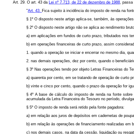
Art. 29. O art. 43 da
Lei nº 7.713, de 22 de dezembro de 1988
, passa
"
Art. 43.
Fica sujeito à incidência do imposto de renda na font
§ 1º O disposto neste artigo aplica-se, também, às operaçõe
§ 2º O disposto neste artigo não se aplica ao rendimento bruto
a) em aplicações em fundos de curto prazo, tributados nos te
b) em operações financeiras de curto prazo, assim considerada
1. quando a operação se iniciar e encerrar no mesmo dia, qua
2. nas demais operações, dez por cento, quando o beneficiário s
§ 3º Nas operações tendo por objeto Letras Financeiras do Tes
a) quarenta por cento, em se tratando de operação de curto pr
b) vinte e cinco por cento, quando o prazo da operação for igu
§ 4º A base de cálculo do imposto de renda na fonte sobre
acumulada da Letra Financeira do Tesouro no período, divulga
§ 5º O imposto de renda será retido pela fonte pagadora:
a) em relação aos juros de depósitos em cadernetas de poupa
b) em relação às operações de financiamento realizadas em b
c) nos demais casos, na data da cessão, liquidação ou resga