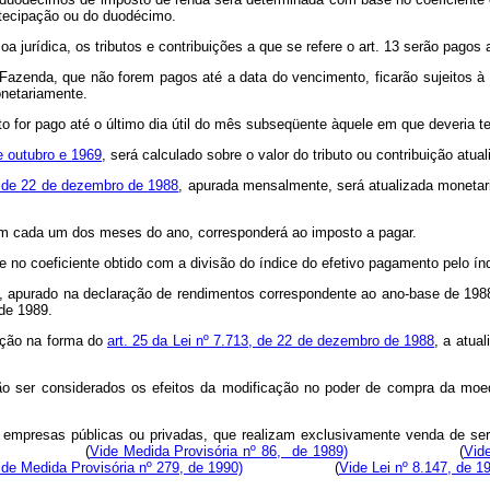
ntecipação ou do duodécimo.
a jurídica, os tributos e contribuições a que se refere o art. 13 serão pagos
a Fazenda, que não forem pagos até a data do vencimento, ficarão sujeitos à
onetariamente.
to for pago até o último dia útil do mês subseqüente àquele em que deveria te
de outubro e 1969
, será calculado sobre o valor do tributo ou contribuição atu
3, de 22 de dezembro de 1988
, apurada mensalmente, será atualizada monetar
em cada um dos meses do ano, corresponderá ao imposto a pagar.
 no coeficiente obtido com a divisão do índice do efetivo pagamento pelo í
s, apurado na declaração de rendimentos correspondente ao ano-base de 198
 de 1989.
tação na forma do
art. 25 da Lei nº 7.713, de 22 de dezembro de 1988
, a atua
ão ser considerados os efeitos da modificação no poder de compra da moed
as empresas públicas ou privadas, que realizam exclusivamente venda de se
(
Vide Medida Provisória nº 86, de 1989)
(
Vide
ide Medida Provisória nº 279, de 1990)
(
Vide Lei nº 8.147, de 1