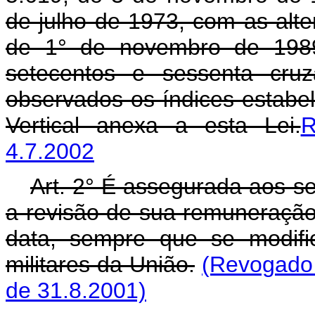
de julho de 1973, com as alter
de 1° de novembro de 1989
setecentos e sessenta cruz
observados os índices estabe
Vertical anexa a esta Lei.
R
4.7.2002
Art. 2° É assegurada aos ser
a revisão de sua remuneraç
data, sempre que se modifi
militares da União.
(Revogado 
de 31.8.2001)