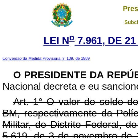
Pres
Subch
o
LEI N
7.961, DE 2
Conversão da Medida Provisória nº 109, de 1989
O PRESIDENTE DA REPÚ
Nacional decreta e eu sanciono
Art.
1° O valor do soldo d
BM, respectivamente da Políc
Militar, do Distrito Federal, d
5.619, de 3 de novembro de 1