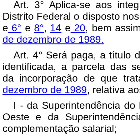
Art. 3° Aplica-se aos integ
Distrito Federal o disposto no
e
6°
e
8°
,
14
e
20
, bem assi
de dezembro de 1989.
Art. 4° Será paga, a título
identificada, a parcela das s
da incorporação de que tra
dezembro de 1989
, relativa a
I - da Superintendência do
Oeste e da Superintendênc
complementação salarial;