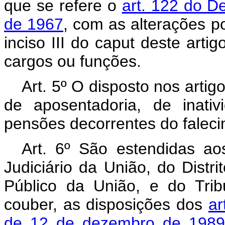
que se refere o
art. 122 do De
de 1967
, com as alterações po
inciso III do caput deste art
cargos ou funções.
Art. 5º O disposto nos artig
de aposentadoria, de inati
pensões decorrentes do faleci
Art. 6º São estendidas a
Judiciário da União, do Distrit
Público da União, e do Tri
couber, as disposições dos
ar
de 12 de dezembro de 1989