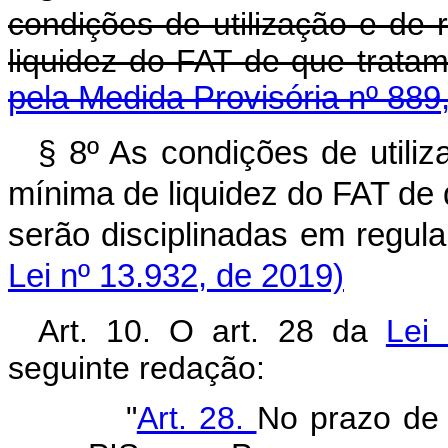
condições de utilização e de
liquidez do FAT de que tratam
pela Medida Provisória nº 889
§ 8º As condições de utili
mínima de liquidez do FAT de q
serão disciplinadas em reg
Lei nº 13.932, de 2019)
Art. 10. O art. 28 da
Lei
seguinte redação:
"
Art. 28.
No prazo de 