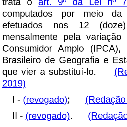
trata o
art. 9º da Lei nº 
computados por meio da
efetuados nos 12 (doze) 
mensalmente pela variação 
Consumidor Amplo (IPCA), c
Brasileiro de Geografia e Est
que vier a substituí-lo.
(R
2019)
I -
(revogado)
;
(Redação 
II -
(revogado)
.
(Redação 