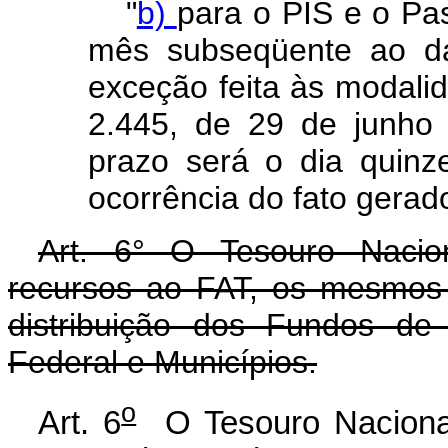
"
b)
para o PIS e o Pas
mês subseqüente ao da
exceção feita às modalid
2.445, de 29 de junho 
prazo será o dia quin
ocorrência do fato gerado
Art. 6° O Tesouro Nacio
recursos ao FAT, os mesmos 
distribuição dos Fundos de 
Federal e Municípios.
o
Art. 6
O Tesouro Nacional