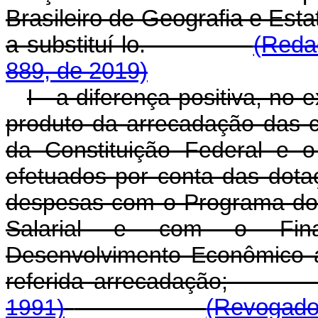
Brasileiro de Geografia e Estat
a substituí-lo.
(Reda
889, de 2019)
I - a diferença positiva, no 
produto da arrecadação das co
da Constituição Federal e 
efetuados por conta das dota
despesas com o Programa do
Salarial e com o Fin
Desenvolvimento Econômico 
referida arrecadaç
1991)
(Revogado