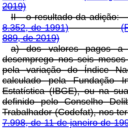
2019)
II - o resultado 
8.352, de 1991)
(
889, de 2019)
a) dos valores pagos a t
desemprego nos seis meses 
pela variação do Índice Na
calculado pela Fundação In
Estatística (IBGE), ou na su
definido pelo Conselho Del
Trabalhador (Codefat), nos t
7.998, de 11 de janeiro de 19