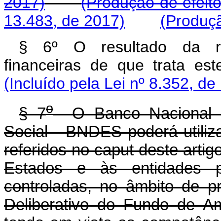
2017)
(Produção de efeito
13.483, de 2017)
(Produçã
§ 6º O resultado da re
financeiras de que trata este
(Incluído pela Lei nº 8.352, de
o
§ 7
O Banco Nacional d
Social - BNDES poderá utiliz
referidos no caput deste arti
Estados e às entidades po
controladas, no âmbito de p
Deliberativo do Fundo de A