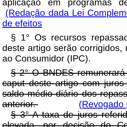
aplicação em programas 
(Redação dada Lei Compleme
de efeitos
§ 1° Os recursos repass
deste artigo serão corrigidos
ao Consumidor (IPC).
§ 2° O BNDES remunerará o
caput deste artigo com juro
saldo médio diário dos repass
anterior.
(Revogado p
§ 3° A taxa de juros referi
elevada, por decisão do Co