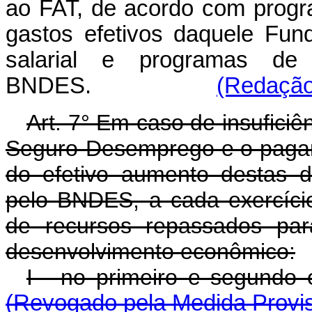
ao FAT, de acordo com progr
gastos efetivos daquele Fu
salarial e programas de
BNDES.
(Redação 
Art. 7° Em caso de insufici
Seguro-Desemprego e o pagam
do efetivo aumento destas d
pelo BNDES, a cada exercício
de recursos repassados par
desenvolvimento econômico:
I - no primeiro e segundo 
(Revogado pela Medida Provis