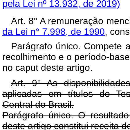
pela Lei nº 13.932, de 2019)
Art. 8° A remuneração men
da Lei n° 7.998, de 1990
, cons
Parágrafo único. Compete a
recolhimento e o período-bas
no caput deste artigo.
Art. 9° As disponibilidad
aplicadas em títulos do Te
Central do Brasil.
Parágrafo único. O resultado
deste artigo constitui receita d