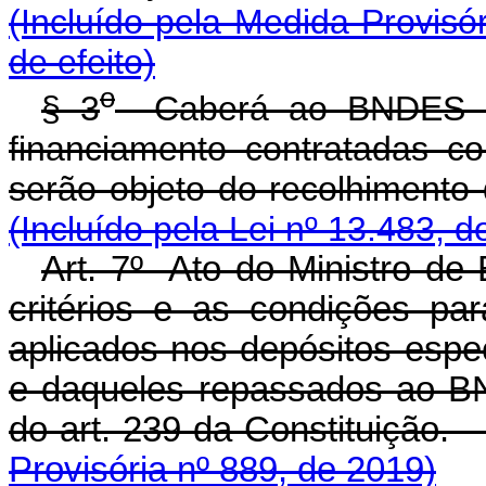
(Incluído pela Medida Provisó
de efeito)
o
§ 3
Caberá ao BNDES a 
financiamento contratadas c
serão objeto do recolhim
(Incluído pela Lei nº 13.483, d
Art. 7º Ato do Ministro de
critérios e as condições p
aplicados nos depósitos espe
e daqueles repassados ao BN
do art. 239 da Constit
Provisória nº 889, de 2019)