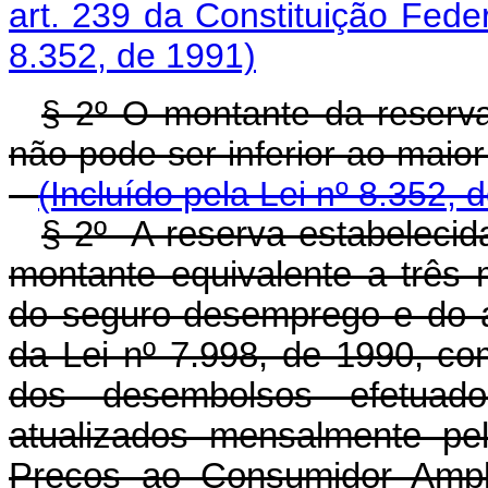
art. 239 da Constituição Feder
8.352, de 1991)
§ 2º O montante da reserva
não pode ser inferior ao m
(Incluído pela Lei nº 8.352, 
§ 2º A reserva estabelecida
montante equivalente a três
do seguro-desemprego e do ab
da Lei nº 7.998, de 1990, c
dos desembolsos efetuad
atualizados mensalmente pe
Preços ao Consumidor Amplo