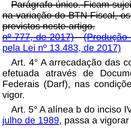
Parágrafo único. Ficam suje
na variação do BTN Fiscal, os
previstos neste artigo.
nº 777, de 2017)
(Produção 
pela Lei nº 13.483, de 2017)
Art. 4° A arrecadação das c
efetuada através de Docum
Federais (Darf), nas condiçõ
vigor.
Art. 5° A alínea b do inciso 
julho de 1989
, passa a vigora