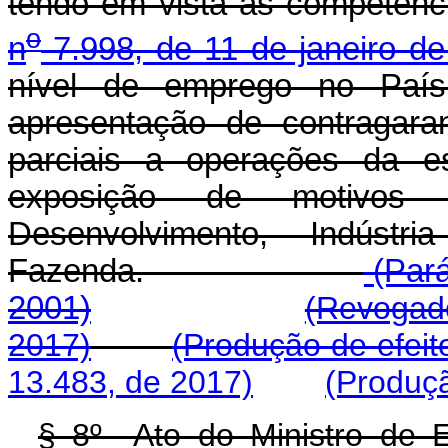
tendo em vista as competênc
o
n
7.998, de 11 de janeiro d
nível de emprego no País
apresentação de contragaran
parciais a operações da es
exposição de motivos 
Desenvolvimento, Indúst
Fazenda.
(Pará
2001)
(Revogado
2017)
(Produção de efeit
13.483, de 2017)
(Produçã
§ 8º Ato do Ministro de E