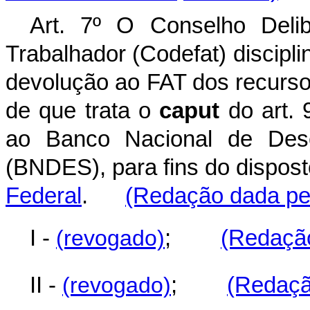
Art. 7º O Conselho Deli
Trabalhador (Codefat) discipli
devolução ao FAT dos recurso
de que trata o
caput
do art. 
ao Banco Nacional de Dese
(BNDES), para fins do dispos
Federal
.
(Redação dada pel
I -
(revogado)
;
(Redação
II -
(revogado)
;
(Redaçã