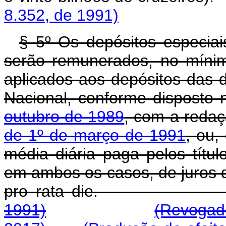
8.352, de 1991)
§ 5º Os depósitos especiai
serão remunerados, no mínim
aplicados aos depósitos das d
Nacional, conforme disposto
outubro de 1989
, com a reda
de 1º de março de 1991
, ou,
média diária paga pelos títul
em ambos os casos, de juros d
pro rata di
1991)
(Revogado