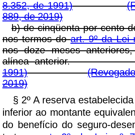
8.352, de 1991)
(
889, de 2019)
b) de cinqüenta por cento d
nos termos do
art. 9º da Lei
nos doze meses anteriores,
alínea anterio
1991)
(Revogado
2019)
§ 2º A reserva estabelecida
inferior ao montante equival
do benefício do seguro-dese