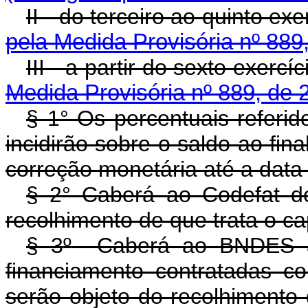
II - do terceiro ao quinto ex
pela Medida Provisória nº 889
III - a partir do sexto exercí
Medida Provisória nº 889, de 
§ 1° Os percentuais referid
incidirão sobre o saldo ao fina
correção monetária até a data
§ 2° Caberá ao Codefat de
recolhimento de que trata o ca
§ 3
º
Caberá ao BNDES a 
financiamento contratadas c
serão objeto do recolhim