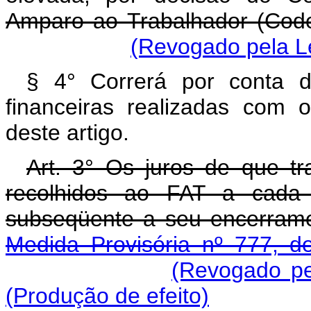
Amparo ao Trabalhador (Code
(Revogado pela Le
§ 4° Correrá por conta 
financeiras realizadas com
deste artigo.
Art. 3° Os juros de que tr
recolhidos ao FAT a cada 
subseqüente a seu encerram
Medida Provisória nº 777, d
(Revogado pe
(Produção de efeito)