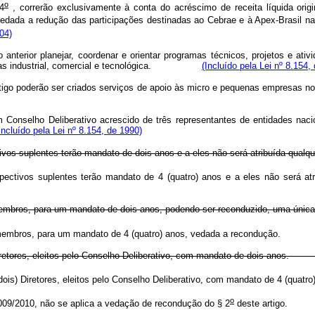
o
4
, correrão exclusivamente à conta do acréscimo de receita líquida orig
vedada a redução das participações destinadas ao Cebrae e à Apex-Brasil na d
004)
o anterior planejar, coordenar e orientar programas técnicos, projetos e 
s industrial, comercial e tecnológica.
(Incluído pela Lei nº 8.154,
ste artigo poderão ser criados serviços de apoio às micro e pequenas e
um Conselho Deliberativo acrescido de três representantes de entidades na
Incluído pela Lei nº 8.154, de 1990)
vos suplentes terão mandato de dois anos e a eles não será atribuída qualq
 respectivos suplentes terão mandato de 4 (quatro) anos e a ele
seus membros, para um mandato de dois anos, podendo ser reconduzido, u
re seus membros, para um mandato de 4 (quatro) anos, vedada a rec
dois Diretores, eleitos pelo Conselho Deliberativo, com mandato de do
ois) Diretores, eleitos pelo Conselho Deliberativo, com mandato de 4 (quatro
o
009/2010, não se aplica a vedação de recondução do § 2
deste arti