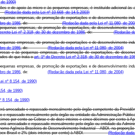
 de 1990)
s e de apoio às micro e às pequenas empresas, é instituído adicional às al
:
(Redação dada pela Lei nº 10.668, de 14.5.2003)
quenas empresas, de promoção de exportações e de desenvolvimento industria
bro de 1986
, de:
(Redação dada pela Lei nº 11.080, de 200
pequenas empresas, de promoção de exportações, de desenvolvimento industr
Decreto-Lei nº 2.318, de 30 de dezembro de 1986
, de:
(Redação da
quenas empresas, de promoção de exportações e de desenvolvimento industria
bro de 1986
, de:
(Redação dada pela Lei nº 11.080, de 2004)
esas e às pequenas empresas, de promoção de exportações, de desenvolvim
dades de que trata o
art. 1º do Decreto-Lei nº 2.318, de 30 de dezembro de 19
quenas empresas, de promoção de exportações e de desenvolvimento industria
bro de 1986
, de:
(Redação dada pela Lei nº 11.080, de 2004)
Lei nº 8.154, de 1990)
.154, de 1990)
nº 8.154, de 1990)
r será arrecadado e repassado mensalmente pelo órgão competente da Previdên
o e repassado mensalmente pelo órgão ou entidade da Administração Públic
inco décimos por cento ao Cebrae e de doze inteiros e cinco décimos por
go será arrecadado e repassado mensalmente pelo órgão ou entidade da Admin
omo Agência Brasileira de Desenvolvimento Industrial – ABDI, na proporção d
to) à Apex-Brasil e 2% (dois inteiros por cento) à ABDI.
(Redação dada 