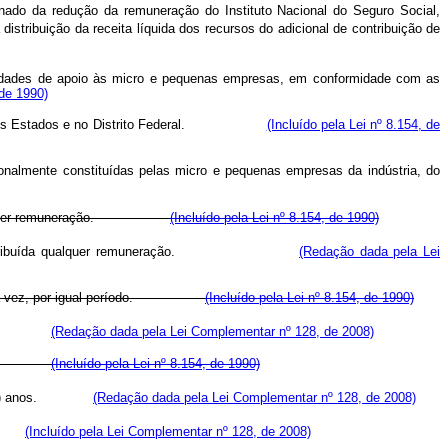
inado da redução da remuneração do Instituto Nacional do Seguro Social,
istribuição da receita líquida dos recursos do adicional de contribuição de
atividades de apoio às micro e pequenas empresas, em conformidade com as
 de 1990)
mpresas nos Estados e no Distrito Federal.
(Incluído pela Lei nº 8.154, de
cionalmente constituídas pelas micro e pequenas empresas da indústria, do
uer remuneração.
(Incluído pela Lei nº 8.154, de 1990)
s não será atribuída qualquer remuneração.
(Redação dada pela Lei
ma única vez, por igual período.
(Incluído pela Lei nº 8.154, de 1990)
ondução.
(Redação dada pela Lei Complementar nº 128, de 2008)
is anos.
(Incluído pela Lei nº 8.154, de 1990)
) anos.
(Redação dada pela Lei Complementar nº 128, de 2008)
go.
(Incluído pela Lei Complementar nº 128, de 2008)