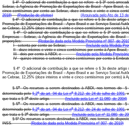
§ 4º O adicional de contribuição a que se refere o § 3º será arrec
Sebrae, à Agência de Promoção de Exportações do Brasil - Apex-Brasil, à A
cinco centésimos por cento ao Sebrae, doze inteiros e vinte e cinco 
2018)
(Produção de efeitos)
(Arquivada pelo Ato de 13 de
§ 4º O adicional de contribuição a que se refere o § 3o deste arti
Promoção de Exportações do Brasil – Apex-Brasil e ao Serviço Social Autôn
ao Cebrae, 12,25% (doze inteiros e vinte e cinco centésimos por cent
§ 4º O adicional de contribuição a que se refere o § 3º será arr
Empresas - Sebrae, à Agência de Promoção de Exportações do Brasil - A
proporções:
(Redação dada pela Medida Provisória nº 907, de 2019
I - setenta por cento ao Sebrae;
(Incluído pela Medida Pro
II - doze inteiros e vinte e cinco centésimos por cento à Apex-
III - dois por cento à ABDI; e
(Incluído pela Medida Provisóri
IV - quinze inteiros e setenta e cinco centésimos por cento à
§ 4º O adicional de contribuição a que se refere o § 3o deste arti
Promoção de Exportações do Brasil – Apex-Brasil e ao Serviço Social Autôn
ao Cebrae, 12,25% (doze inteiros e vinte e cinco centésimos por cent
o
§ 5
Os recursos a serem destinados à ABDI, nos termos do § 
o
o
determinada pelo
§ 2
do art. 94 da Lei n
8.212, de 24 de julho de 1991
, 
o
que trata o § 3
deste artigo.
(Incluído pela Lei nº 11.080, de 2004)
o
§ 5
Os recursos a serem destinados à ABDI, nos termos do § 
o
o
determinada pelo
§ 2
do art. 94 da Lei n
8.212, de 24 de julho de 1991
, 
o
que trata o § 3
deste artigo.
(Incluído pela Lei nº 11.080, de 2
§ 5º
Os recursos a serem destinados à ABDI, nos termos do disposto n
INSS.
(Redação dada pela Medida Provisória nº 907, de 2019)