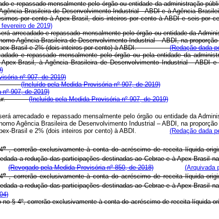
adado e repassado mensalmente pelo órgão ou entidade da administração públ
gência Brasileira de Desenvolvimento Industrial - ABDI e à Agência Brasile
centésimos por cento à Apex-Brasil, dois inteiros por cento à ABDI e 
 fevereiro de 2019)
go será arrecadado e repassado mensalmente pelo órgão ou entidade da Admin
omo Agência Brasileira de Desenvolvimento Industrial – ABDI, na proporção d
o) à Apex-Brasil e 2% (dois inteiros por cento) à ABDI.
(Redação dada pe
ecadado e repassado mensalmente pelo órgão ou pela entidade da administr
pex-Brasil, à Agência Brasileira de Desenvolvimento Industrial - ABDI e 
)
visória nº 907, de 2019)
Brasil;
(Incluído pela Medida Provisória nº 907, de 2019)
a nº 907, de 2019)
 Embratur.
(Incluído pela Medida Provisória nº 907, de 2019)
go será arrecadado e repassado mensalmente pelo órgão ou entidade da Admin
omo Agência Brasileira de Desenvolvimento Industrial – ABDI, na proporção d
o) à Apex-Brasil e 2% (dois inteiros por cento) à ABDI.
(Redação dada pe
o
4
, correrão exclusivamente à conta do acréscimo de receita líquida orig
vedada a redução das participações destinadas ao Cebrae e à Apex-Brasil na d
(Revogado pela Medida Provisória nº 850, de 2018)
(Arquivada 
o
4
, correrão exclusivamente à conta do acréscimo de receita líquida orig
vedada a redução das participações destinadas ao Cebrae e à Apex-Brasil na d
004)
o § 4º, correrão exclusivamente à conta do acréscimo de receita líquida or