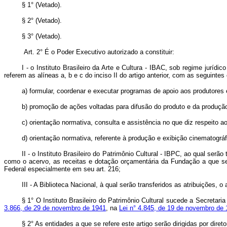
§ 1° (Vetado).
§ 2° (Vetado).
§ 3° (Vetado).
Art. 2° É o Poder Executivo autorizado a constituir:
I - o Instituto Brasileiro da Arte e Cultura - IBAC, sob regime jurí
referem as alíneas a, b e c do inciso II do artigo anterior, com as seguinte
a) formular, coordenar e executar programas de apoio aos produtores e
b) promoção de ações voltadas para difusão do produto e da produção 
c) orientação normativa, consulta e assistência no que diz respeito ao
d) orientação normativa, referente à produção e exibição cinematográfi
II - o Instituto Brasileiro do Patrimônio Cultural - IBPC, ao qual se
como o acervo, as receitas e dotação orçamentária da Fundação a que se re
Federal especialmente em seu art. 216;
III - A Biblioteca Nacional, à qual serão transferidos as atribuições, 
§ 1° O Instituto Brasileiro do Patrimônio Cultural sucede a Secretar
3.866, de 29 de novembro de 1941
, na
Lei n° 4.845, de 19 de novembro de
§ 2° As entidades a que se refere este artigo serão dirigidas por dire