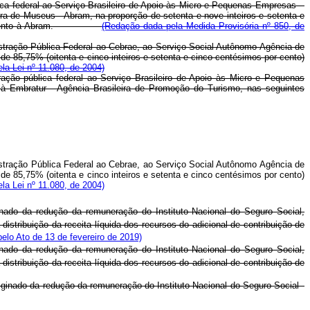
ica federal ao Serviço Brasileiro de Apoio às Micro e Pequenas Empresas -
ira de Museus - Abram, na proporção de setenta e nove inteiros e setenta e
seis por cento à Abram.
(Redação dada pela Medida Provisória nº 850, de
istração Pública Federal ao Cebrae, ao Serviço Social Autônomo Agência de
e 85,75% (oitenta e cinco inteiros e setenta e cinco centésimos por cento)
la Lei nº 11.080, de 2004)
ação pública federal ao Serviço Brasileiro de Apoio às Micro e Pequenas
à Embratur - Agência Brasileira de Promoção do Turismo, nas seguintes
istração Pública Federal ao Cebrae, ao Serviço Social Autônomo Agência de
e 85,75% (oitenta e cinco inteiros e setenta e cinco centésimos por cento)
la Lei nº 11.080, de 2004)
inado da redução da remuneração do Instituto Nacional do Seguro Social,
istribuição da receita líquida dos recursos do adicional de contribuição de
pelo Ato de 13 de fevereiro de 2019)
inado da redução da remuneração do Instituto Nacional do Seguro Social,
istribuição da receita líquida dos recursos do adicional de contribuição de
iginado da redução da remuneração do Instituto Nacional do Seguro Social -