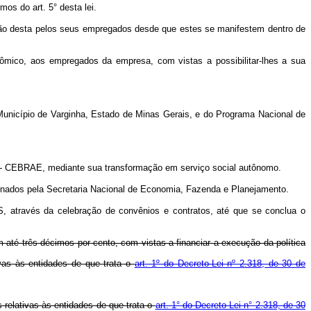
os do art. 5° desta lei.
sição desta pelos seus empregados desde que estes se manifestem dentro de
nômico, aos empregados da empresa, com vistas a possibilitar-lhes a sua
o Município de Varginha, Estado de Minas Gerais, e do Programa Nacional de
sa - CEBRAE, mediante sua transformação em serviço social autônomo.
nados pela Secretaria Nacional de Economia, Fazenda e Planejamento.
, através da celebração de convênios e contratos, até que se conclua o
 até três décimos por cento, com vistas a financiar a execução da política
ivas às entidades de que trata o
art. 1º do Decreto-Lei nº 2.318, de 30 de
 relativas às entidades de que trata o
art. 1° do Decreto-Lei n° 2.318, de 30