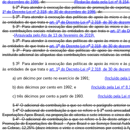
de dezembro de 1986
, de:
(Redação dada pela Lei nº 8.154,
o
§ 3
Para atender à execução das políticas de promoção de exportaçõe
1º do Decreto-Lei nº 2.318, de 30 de dezembro de 1986
, de
o
§ 3
Para atender à execução das políticas de apoio às micro e às pe
o
o
às entidades de que trata o
art. 1
do Decreto-Lei n
2.318, de 30 de dezem
§ 3º Para atender à execução das políticas de apoio às micro e às 
das contribuições sociais relativas às entidades de que trata o
art. 1º do 
(Arquivada pelo Ato de 13 de fevereiro de 2019).
o
§ 3
Para atender à execução das políticas de apoio às micro e às pe
o
o
às entidades de que trata o
art. 1
do Decreto-Lei n
2.318, de 30 de dezem
§ 3º Para atender à execução das políticas de apoio às microempr
instituído adicional às alíquotas das contribuições sociais relativas às enti
o
§ 3
Para atender à execução das políticas de apoio às micro e às pe
o
o
às entidades de que trata o
art. 1
do Decreto-Lei n
2.318, de 30 de dezem
a) um décimo por cento no exercício de 1991;
(Incluído pela 
b) dois décimos por cento em 1992; e
(Incluído pela Lei nº 8
c) três décimos por cento a partir de 1993.
(Incluído pela Lei 
§ 4° O adicional da contribuição a que se refere o parágrafo anterio
o
o
§
4
O adicional de contribuição a que se refere o § 3
será arrecadad
Exportações Apex-Brasil, na proporção de oitenta e sete inteiros e c
§ 4º O adicional de contribuição a que se refere o § 3o deste arti
Promoção de Exportações do Brasil – Apex-Brasil e ao Serviço Social Autôn
ao Cebrae, 12,25% (doze inteiros e vinte e cinco centésimos por cen