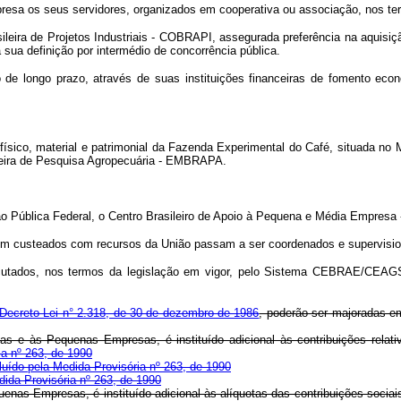
presa os seus servidores, organizados em cooperativa ou associação, nos term
asileira de Projetos Industriais - COBRAPI, assegurada preferência na aqui
a sua definição por intermédio de concorrência pública.
 de longo prazo, através de suas instituições financeiras de fomento eco
o, físico, material e patrimonial da Fazenda Experimental do Café, situada n
ira de Pesquisa Agropecuária - EMBRAPA.
ação Pública Federal, o Centro Brasileiro de Apoio à Pequena e Média Empre
m custeados com recursos da União passam a ser coordenados e supervisio
ecutados, nos termos da legislação em vigor, pelo Sistema CEBRAE/CEAGS
o Decreto-Lei n° 2.318, de 30 de dezembro de 1986
, poderão ser majoradas em
s e às Pequenas Empresas, é instituído adicional às contribuições relat
a nº 263, de 1990
cluído pela Medida Provisória nº 263, de 1990
dida Provisória nº 263, de 1990
enas Empresas, é instituído adicional às alíquotas das contribuições sociais