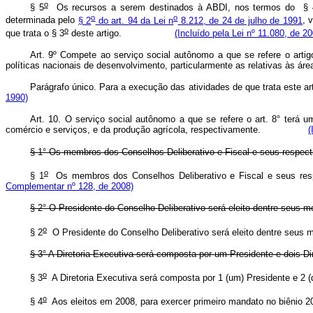
o
§ 5
Os recursos a serem destinados à ABDI, nos termos do § 
o
o
determinada pelo
§ 2
do art. 94 da Lei n
8.212, de 24 de julho de 1991
, 
o
que trata o § 3
deste artigo.
(Incluído pela Lei nº 11.080, de 2
Art. 9º Compete ao serviço social autônomo a que se refere o artig
políticas nacionais de desenvolvimento, particularmente as relativas às área
Parágrafo único. Para a execução das atividades de que trata e
1990)
Art. 10. O serviço social autônomo a que se refere o art. 8° terá 
comércio e serviços, e da produção agrícola, respectivamente.
(
§ 1° Os membros dos Conselhos Deliberativo e Fiscal e seus respecti
o
§ 1
Os membros dos Conselhos Deliberativo e Fiscal e seus
Complementar nº 128, de 2008)
§ 2° O Presidente do Conselho Deliberativo será eleito dentre 
o
§ 2
O Presidente do Conselho Deliberativo será eleito dent
§ 3° A Diretoria Executiva será composta por um Presidente e 
o
§ 3
A Diretoria Executiva será composta por 1 (um) Presidente e 2 (d
o
§ 4
Aos eleitos em 2008, para exercer primeiro mandato no biênio 2