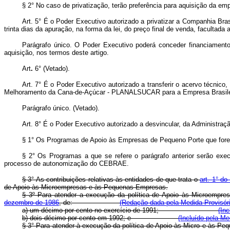
§ 2° No caso de privatização, terão preferência para aquisição da em
Art. 5° É o Poder Executivo autorizado a privatizar a Companhia Br
trinta dias da apuração, na forma da lei, do preço final de venda, facultada 
Parágrafo único. O Poder Executivo poderá conceder financiamento
aquisição, nos termos deste artigo.
Art
.
6° (Vetado).
Art. 7° É o Poder Executivo autorizado a transferir o acervo técnic
Melhoramento da Cana-de-Açúcar - PLANALSUCAR para a Empresa Brasile
Parágrafo único. (Vetado).
Art. 8° É o Poder Executivo autorizado a desvincular, da Administr
§ 1° Os Programas de Apoio às Empresas de Pequeno Porte que fore
§ 2° Os Programas a que se refere o parágrafo anterior serão ex
processo de autonomização do CEBRAE.
§ 3° As contribuições relativas às entidades de que trata o
art. 1° d
de Apoio às Microempresas e às Pequenas Empresas.
§ 3º Para atender a execução da política de Apoio às Microempresa
dezembro de 1986
, de:
(Redação dada pela Medida Provisóri
a) um décimo por cento no exercício de 1991;
(In
b) dois décimo por cento em 1992; e
(Incluído pela Me
§ 3° Para atender à execução da política de Apoio às Micro e às Pequ