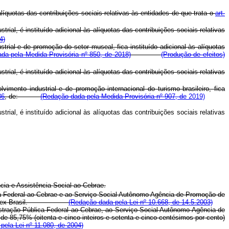
íquotas das contribuições sociais relativas às entidades de que trata o
art.
l, é instituído adicional às alíquotas das contribuições sociais relativas
4)
ial e de promoção do setor museal, fica instituído adicional às alíquotas
da pela Medida Provisória nº 850, de 2018)
(Produção de efeitos)
l, é instituído adicional às alíquotas das contribuições sociais relativas
ento industrial e de promoção internacional do turismo brasileiro, fica
86
, de:
(Redação dada pela Medida Provisória nº 907, d
e 2019)
l, é instituído adicional às alíquotas das contribuições sociais relativas
cia e Assistência Social ao Cebrae.
a Federal ao Cebrae e ao Serviço Social Autônomo Agência de Promoção de
 cento à Apex-Brasil.
(Redação dada pela Lei nº 10.668, de 14.5.2003)
istração Pública Federal ao Cebrae, ao Serviço Social Autônomo Agência de
e 85,75% (oitenta e cinco inteiros e setenta e cinco centésimos por cento)
pela Lei nº 11.080, de 2004)