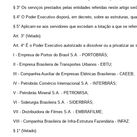
§ 3° Os serviços prestados pelas entidades referidas neste artigo se
§ 4° O Poder Executivo disporá, em decreto, sobre as estruturas, quad
§ 5° Aplicam-se aos servidores que excedam a lotação a que se refere
Art. 3° (Vetado).
Art. 4° É o Poder Executivo autorizado a dissolver ou a privatizar as
I - Empresa de Portos do Brasil S.A. - PORTOBRÁS;
II - Empresa Brasileira de Transportes Urbanos - EBTU;
III - Companhia Auxiliar de Empresas Elétricas Brasileiras - CAEEB;
IV - Petrobrás Comércio Internacional S.A. - INTERBRÁS;
V - Petrobrás Mineral S.A. - PETROMISA;
VI - Siderurgia Brasileira S.A. - SIDERBRÁS;
VII - Distribuidora de Filmes S.A. - EMBRAFILME;
VIII - Companhia Brasileira de Infra-Estrutura Fazendária - INFAZ.
§ 1° (Vetado).