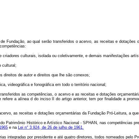
dico de Fundação, ao qual serão transferidos o acervo, as receitas e dotaçõ
s competências:
 criadores culturais, isolada ou coletivamente, e demais manifestações artísti
cultural;
s direitos de autor e direitos que lhe são conexos;
ca, videográfica e fonográfica em todo o território nacional;
rão transferidos as competências, o acervo e as receitas e dotações orçamentá
fere a alínea d do inciso II do artigo anterior, tem por finalidade a promoç
o acervo, as receitas e dotações orçamentárias da Fundação Pró-Leitura, a que se
ia do Patrimônio Histórico e Artístico Nacional - SPHAN, nas competências pr
 1965
e na
Lei n° 3.924, de 26 de julho de 1961.
torias integradas por presidente e até quatro diretores, todos nomeados pelo P