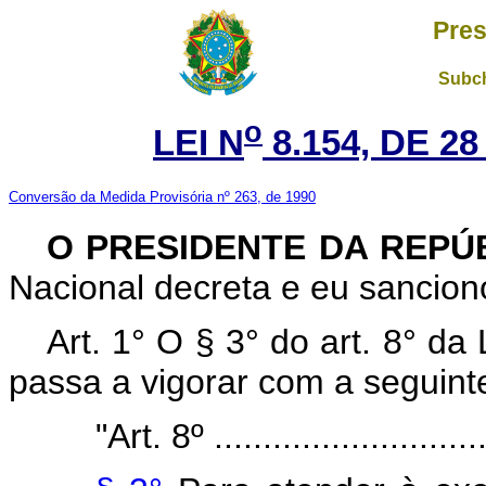
Pres
Subch
o
LEI N
8.154, DE 2
Conversão da Medida Provisória nº 263, de 1990
O
PRESIDENTE DA REPÚ
Nacional decreta e eu sanciono
Art. 1° O § 3° do art. 8° da
passa a vigorar com a seguint
"Art. 8º .............................