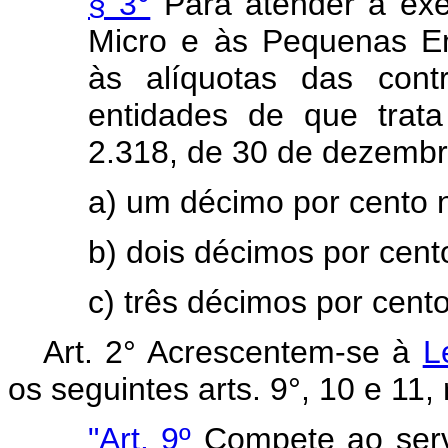
§ 3°
Para atender à exe
Micro e às Pequenas Emp
às alíquotas das contr
entidades de que trata
2.318, de 30 de dezembr
a) um décimo por cento n
b) dois décimos por cen
c) três décimos por cento
Art. 2° Acrescentem-se à
L
os seguintes arts. 9°, 10 e 1
"Art. 9º
Compete ao serv