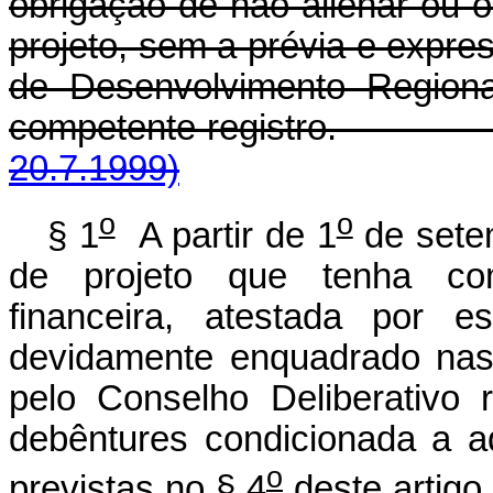
obrigação de não alienar ou 
projeto, sem a prévia e expre
de Desenvolvimento Regiona
competente registr
20.7.1999)
o
o
§ 1
A partir de 1
de sete
de projeto que tenha com
financeira, atestada por e
devidamente enquadrado nas 
pelo Conselho Deliberativo 
debêntures condicionada a a
o
previstas no § 4
deste artigo