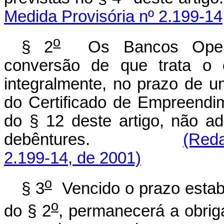
Medida Provisória nº 2.199-14
o
§ 2
Os Bancos Operad
conversão de que trata o
integralmente, no prazo de 
do Certificado de Empreendi
do § 12 deste artigo, não a
debêntures.
(Reda
2.199-14, de 2001)
o
§ 3
Vencido o prazo estab
o
do § 2
, permanecerá a obrig