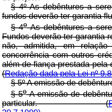
§ 4º As debêntures a ser
fundos deverão ter garantia fl
o
§ 4
As debêntures a sere
Fundos deverão ter garantia r
não, admitida, em relação 
concorrência com outros créd
além de fiança prestad
(
Redação dada pela Lei nº 9.8
§ 5º A emissão de debêntures
o
§ 5
A emissão de debênture
particular. (