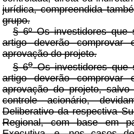
jurídica, compreendida també
grupo.
§ 6º Os investidores que
artigo deverão comprovar 
aprovação do projeto.
o
§ 6
Os investidores que 
artigo deverão comprovar 
aprovação do projeto, salvo
controle acionário, devid
Deliberativo da respectiva S
Regional, com base em par
Executiva, e, nos casos de 