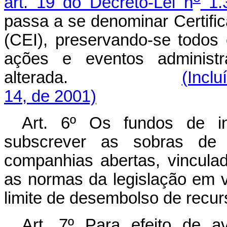
art. 19 do Decreto-Lei n
1.
passa a se denominar Certif
(CEI), preservando-se todos 
ações e eventos administ
alterada.
(Inclu
14, de 2001)
Art. 6º Os fundos de in
subscrever as sobras de v
companhias abertas, vincula
as normas da legislação em v
limite de desembolso de recur
Art. 7º Para efeito de av