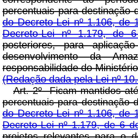
percentuais para destinação 
do Decreto-Lei nº 1.106, de
Decreto-Lei nº 1.179, de 
posteriores, para aplicaçã
desenvolvimento da Am
responsabilidade do Mini
(Redação dada pela Lei nº 10.
Art. 2
º
Ficam mantidos até
percentuais para destinação 
do Decreto-Lei nº 1.106, de
Decreto-Lei nº 1.179, de 6 d
projetos relevantes para o