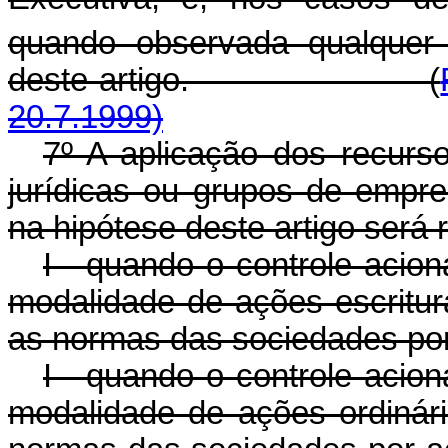
quando observada qualquer
deste artigo. (
20.7.1999)
7º A aplicação dos recurs
jurídicas ou grupos de empr
na hipótese deste artigo será 
I - quando o controle acion
modalidade de ações escritur
as normas das sociedades por
I - quando o controle acion
modalidade de ações ordinári