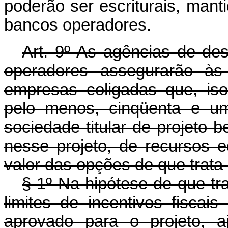
poderão ser escriturais, mant
bancos operadores.
Art. 9º As agências de de
operadores assegurarão às
empresas coligadas que, is
pelo menos, cinqüenta e um
sociedade titular de projeto be
nesse projeto, de recursos e
valor das opções de que trata o 
§ 1º Na hipótese de que tra
limites de incentivos fiscai
aprovado para o projeto, 