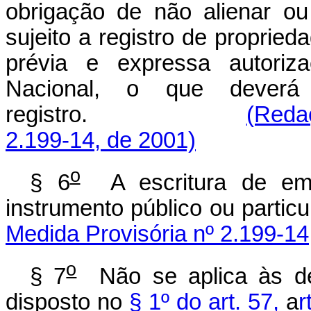
obrigação de não alienar o
sujeito a registro de propried
prévia e expressa autoriza
Nacional, o que deverá
registro.
(Reda
2.199-14, de 2001)
o
§ 6
A escritura de emis
instrumento público ou particu
Medida Provisória nº 2.199-14
o
§ 7
Não se aplica às deb
disposto no
§ 1º do art. 57,
a
r