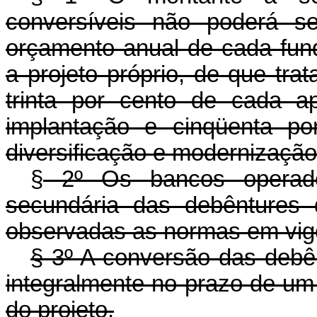
conversíveis não poderá se
orçamento anual de cada fund
a projeto próprio, de que trat
trinta por cento de cada a
implantação e cinqüenta po
diversificação e modernização
§
2º Os bancos operadore
secundária das debêntures d
observadas as normas em vigo
§ 3º A conversão das debê
integralmente no prazo de um 
do projeto.