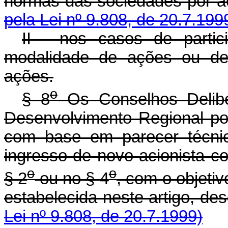
normas das sociedad
pela Lei nº 9.808, de 20.7.199
II - nos casos de partic
modalidade de ações ou de
ações.
o
§ 8
Os Conselhos Delibe
Desenvolvimento Regional pod
com base em parecer técnic
ingresso de novo acionista c
o
o
§ 2
ou no § 4
, com o objetiv
estabelecida neste art
Lei nº 9.808, de 20.7.1999)