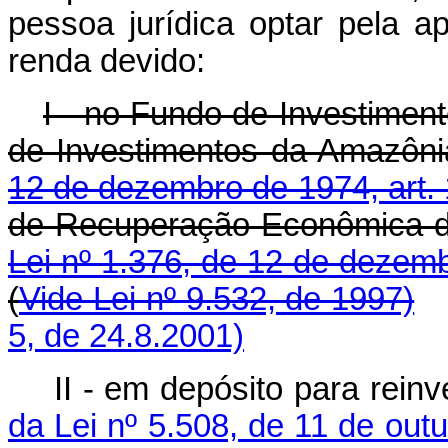
pessoa jurídica optar pela a
renda devido:
I - no Fundo de Investimen
de Investimentos da Amazôn
12 de dezembro de 1974, art. 1
de Recuperação Econômica do
Lei nº 1.376, de 12 de dezemb
(
Vide Lei nº 9.532, de 1997)
5, de 24.8.2001)
II - em depósito para rein
da Lei nº 5.508, de 11 de out