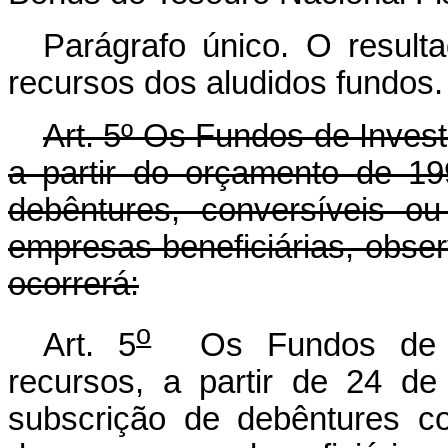
Parágrafo único. O resulta
recursos dos aludidos fundos.
Art. 5º Os Fundos de Invest
a partir do orçamento de 1
debêntures, conversíveis 
empresas beneficiárias, obs
ocorrerá:
o
Art. 5
Os Fundos de In
recursos, a partir de 24 d
subscrição de debêntures c