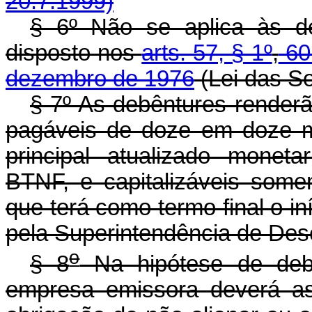
20.7.1999)
§ 6º Não se aplica às de
disposto nos
arts. 57, § 1º
,
6
dezembro de 1976
(Lei das S
§ 7º As debêntures renderã
pagáveis de doze em doze m
principal atualizado monet
BTNF, e capitalizáveis some
que terá como termo final o in
pela Superintendência de Des
o
§ 8
Na hipótese de debê
empresa emissora deverá as