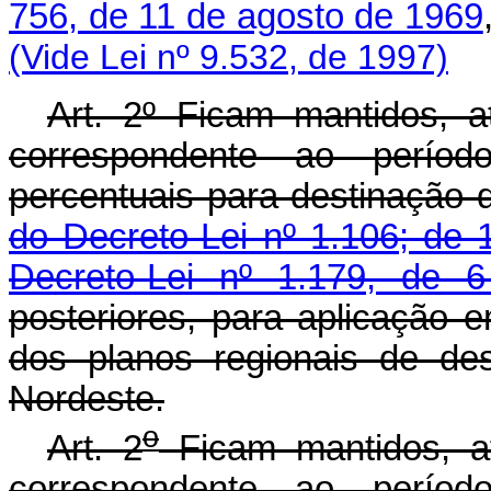
756, de 11 de agosto de 1969
(Vide Lei nº 9.532, de 1997)
Art. 2º Ficam mantidos, a
correspondente ao perío
percentuais para destinação 
do Decreto-Lei nº 1.106; de
Decreto-Lei nº 1.179, de 
posteriores, para aplicação 
dos planos regionais de de
Nordeste.
o
Art. 2
Ficam mantidos, at
correspondente ao perío