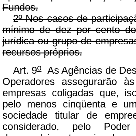
Fundos.
2º Nos casos de participaçã
mínimo de dez por cento do
jurídica ou grupo de empresas
recursos próprios.
o
Art. 9
As Agências de Dese
Operadores assegurarão às
empresas coligadas que, is
pelo menos cinqüenta e um 
sociedade titular de empr
considerado, pelo Poder 