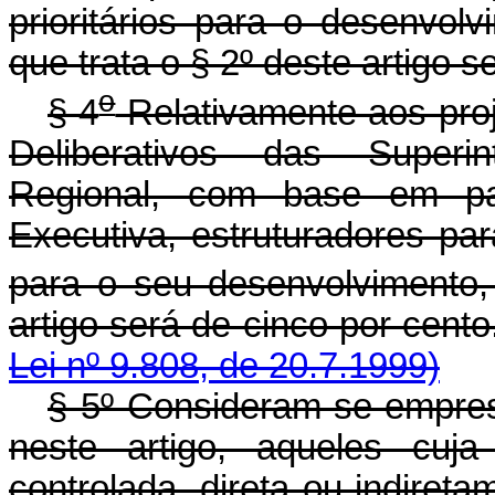
prioritários para o desenvolv
que trata o § 2º deste artigo s
o
§ 4
Relativamente aos pro
Deliberativos das Superi
Regional, com base em par
Executiva, estruturadores par
para o seu desenvolvimento, 
artigo será de cinco 
Lei nº 9.808, de 20.7.1999)
§ 5º Consideram-se empresa
neste artigo, aqueles cuja
controlada, direta ou indiret