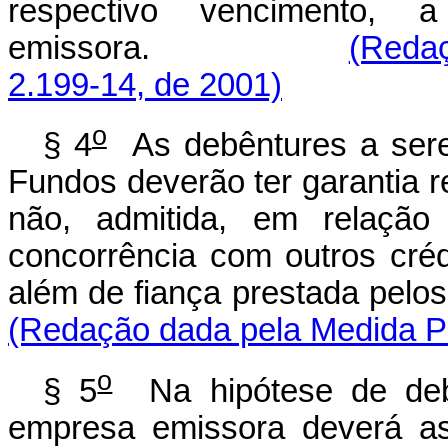
respectivo vencimento, 
emissora.
(Redaç
2.199-14, de 2001)
o
§ 4
As debêntures a sere
Fundos deverão ter garantia r
não, admitida, em relação 
concorrência com outros créd
além de fiança prestada pelos
(Redação dada pela Medida Pr
o
§ 5
Na hipótese de debê
empresa emissora deverá as