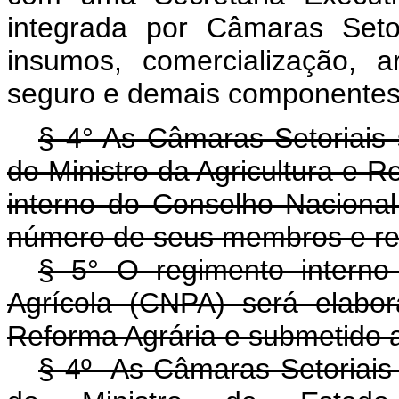
integrada por Câmaras Setor
insumos, comercialização, a
seguro e demais componentes d
§ 4° As Câmaras Setoriais s
do Ministro da Agricultura e 
interno do Conselho Nacional 
número de seus membros e resp
§ 5° O regimento interno
Agrícola (CNPA) será elabor
Reforma Agrária e submetido a
§ 4º As Câmaras Setoriais s