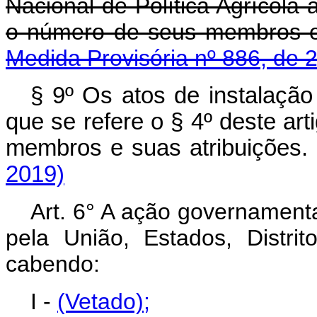
Nacional de Política Agrícola 
o número de seus membros 
Medida Provisória nº 886, de 
§ 9º Os atos de instalaçã
que se refere o § 4º deste ar
membros e suas atribuiç
2019)
Art. 6° A ação governamenta
pela União, Estados, Distrito
cabendo:
I -
(Vetado)
;