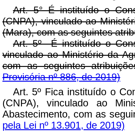
Art. 5° É instituído o Con
(CNPA), vinculado ao Ministér
(Mara), com as seguintes atrib
Art. 5º É instituído o Cons
vinculado ao Ministério da Ag
com as seguintes atribui
Provisória nº 886, de 2019)
Art. 5º Fica instituído o C
(CNPA), vinculado ao Minis
Abastecimento, com as segu
pela Lei nº 13.901, de 2019)