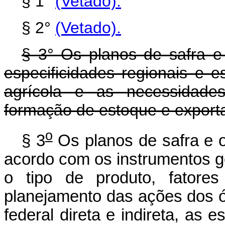
§ 1°
(Vetado).
§ 2°
(Vetado).
§ 3° Os planos de safra e 
especificidades regionais e 
agrícola e as necessidades
formação de estoque e export
o
§ 3
Os planos de safra e o
acordo com os instrumentos g
o tipo de produto, fatore
planejamento das ações dos ó
federal direta e indireta, as e