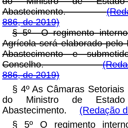
do Ministro de Estado
Abastecimento.
(Red
886, de 2019)
§ 5º O regimento interno
Agrícola será elaborado pelo M
Abastecimento e submeti
Conselho.
(Reda
886, de 2019)
§ 4º As Câmaras Setoriais s
do Ministro de Estado
Abastecimento.
(Redação da
§ 5º O regimento inter