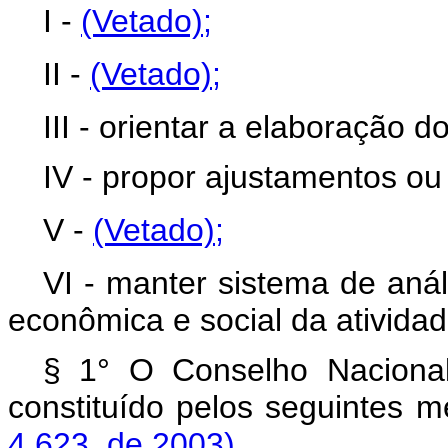
I -
(Vetado)
;
II -
(Vetado);
III - orientar a elaboração d
IV - propor ajustamentos ou 
V -
(Vetado);
VI - manter sistema de anál
econômica e social da atividad
§ 1° O Conselho Nacional
constituído pelos seg
4.623, de 2003).