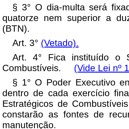
§ 3° O dia-multa será fixad
quatorze nem superior a du
(BTN).
Art. 3°
(Vetado).
Art. 4° Fica instituído 
Combustíveis.
(Vide Lei nº 
§ 1° O Poder Executivo e
dentro de cada exercício fin
Estratégicos de Combustíveis
constarão as fontes de recu
manutenção.