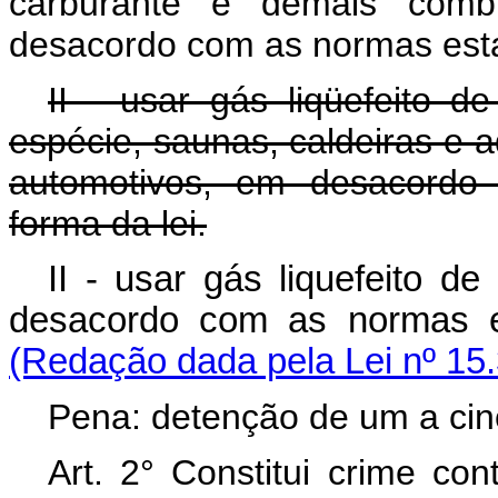
carburante e demais combus
desacordo com as normas estab
II - usar gás liqüefeito 
espécie, saunas, caldeiras e a
automotivos, em desacordo
forma da lei.
II - usar gás liquefeito de
desacordo com as normas 
(Redação dada pela Lei nº 15
Pena: detenção de um a cin
Art. 2° Constitui crime co