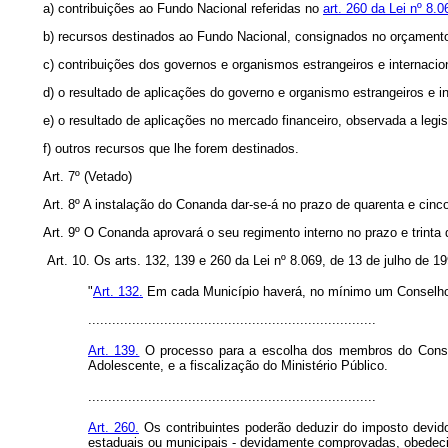
a) contribuições ao Fundo Nacional referidas no
art. 260 da Lei nº 8.
b) recursos destinados ao Fundo Nacional, consignados no orçament
c) contribuições dos governos e organismos estrangeiros e internacio
d) o resultado de aplicações do governo e organismo estrangeiros e in
e) o resultado de aplicações no mercado financeiro, observada a legis
f) outros recursos que lhe forem destinados.
Art. 7º (Vetado)
Art. 8º A instalação do Conanda dar-se-á no prazo de quarenta e cinco
Art. 9º O Conanda aprovará o seu regimento interno no prazo e trinta 
Art. 10. Os arts. 132, 139 e 260 da Lei nº 8.069, de 13 de julho de 
"
Art. 132.
Em cada Município haverá, no mínimo um Conselho 
........................................................................
Art. 139.
O processo para a escolha dos membros do Conselho
Adolescente, e a fiscalização do Ministério Público.
........................................................................
Art. 260.
Os contribuintes poderão deduzir do imposto devido
estaduais ou municipais - devidamente comprovadas, obedeci