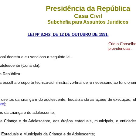
Presidência da República
Casa Civil
Subchefia para Assuntos Jurídicos
LEI Nº 8.242, DE 12 DE OUTUBRO DE 1991.
Cria o Conselho
providências.
al decreta e eu sanciono a seguinte lei:
 Adolescente (Conanda).
a República.
a escolha o suporte técnico-administrativo-financeiro necessário ao funcion
s direitos da criança e do adolescente, fiscalizando as ações de execução, 
te)
;
tos da criança e do adolescente;
a Criança e do Adolescente, aos órgãos estaduais, municipais, e entidades 
os Estaduais e Municipais da Criança e do Adolescente;