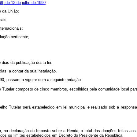
069, de 13 de julho de 1990
;
o da União;
nais;
ternacionais;
lação pertinente;
 dias da publicação desta lei.
dias, a contar da sua instalação.
1990, passam a vigorar com a seguinte redação:
Tutelar composto de cinco membros, escolhidos pela comunidade local para
 Tutelar será estabelecido em lei municipal e realizado sob a responsab
, na declaração do Imposto sobre a Renda, o total das doações feitas aos 
dos os limites estabelecidos em Decreto do Presidente da República.