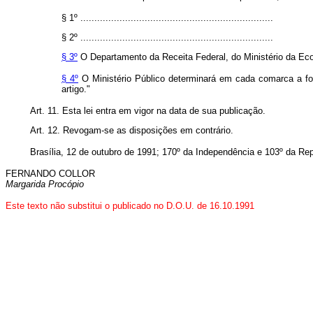
§ 1º .....................................................................
§ 2º .....................................................................
§ 3º
O Departamento da Receita Federal, do Ministério da Ec
§ 4º
O Ministério Público determinará em cada comarca a form
artigo."
Art. 11. Esta lei entra em vigor na data de sua publicação.
Art. 12. Revogam-se as disposições em contrário.
Brasília, 12 de outubro de 1991; 170º da Independência e 103º da Rep
FERNANDO COLLOR
Margarida Procópio
Este texto não substitui o publicado no D.O.U. de 16.10.1991