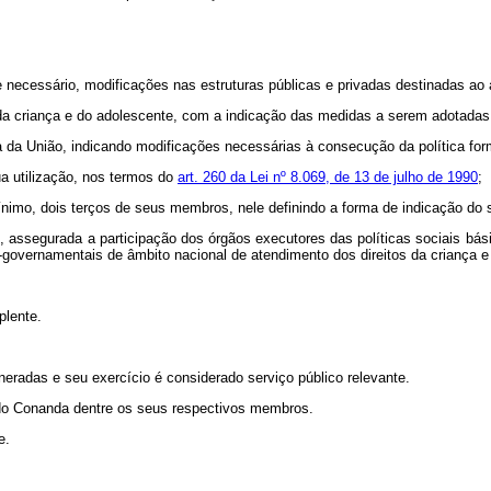
 necessário, modificações nas estruturas públicas e privadas destinadas ao 
s da criança e do adolescente, com a indicação das medidas a serem adotad
da União, indicando modificações necessárias à consecução da política form
 sua utilização, nos termos do
art. 260 da Lei nº 8.069, de 13 de julho de 1990
;
mínimo, dois terços de seus membros, nele definindo a forma de indicação do 
, assegurada a participação dos órgãos executores das políticas sociais bási
o-governamentais de âmbito nacional de atendimento dos direitos da criança 
plente.
adas e seu exercício é considerado serviço público relevante.
e do Conanda dentre os seus respectivos membros.
e.