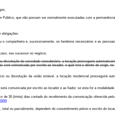
gos;
der Público, que não possam ser normalmente executadas com a permanência 
e obrigações:
te ou o companheiro e, sucessivamente, os herdeiros necessários e as pess
o caso, seu sucessor no negócio.
io ou dissolução da sociedade concubinária, a locação prosseguirá automati
o será comunicada por escrito ao locador, o qual terá o direito de exigir, no 
rcio ou dissolução da união estável, a locação residencial prosseguirá 
será comunicada por escrito ao locador e ao fiador, se esta for a modalidade 
 de 30 (trinta) dias contado do recebimento da comunicação oferecida pelo 
2009)
, total ou parcialmente, dependem do consentimento prévio e escrito do locad