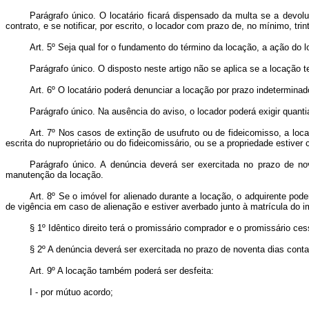
Parágrafo único. O locatário ficará dispensado da multa se a devolu
contrato, e se notificar, por escrito, o locador com prazo de, no mínimo, tri
Art. 5º Seja qual for o fundamento do término da locação, a ação do l
Parágrafo único. O disposto neste artigo não se aplica se a locação
Art. 6º O locatário poderá denunciar a locação por prazo indeterminad
Parágrafo único. Na ausência do aviso, o locador poderá exigir quant
Art. 7º Nos casos de extinção de usufruto ou de fideicomisso, a loca
escrita do nuproprietário ou do fideicomissário, ou se a propriedade estiver
Parágrafo único. A denúncia deverá ser exercitada no prazo de n
manutenção da locação.
Art. 8º Se o imóvel for alienado durante a locação, o adquirente po
de vigência em caso de alienação e estiver averbado junto à matrícula do i
§ 1º Idêntico direito terá o promissário comprador e o promissário ce
§ 2º A denúncia deverá ser exercitada no prazo de noventa dias con
Art. 9º A locação também poderá ser desfeita:
I - por mútuo acordo;