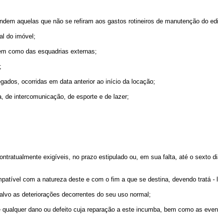
ndem aquelas que não se refiram aos gastos rotineiros de manutenção do edi
al do imóvel;
bem como das esquadrias externas;
;
gados, ocorridas em data anterior ao início da locação;
a, de intercomunicação, de esporte e de lazer;
ontratualmente exigíveis, no prazo estipulado ou, em sua falta, até o sexto d
atível com a natureza deste e com o fim a que se destina, devendo tratá
-
l
 salvo as deteriorações decorrentes do seu uso normal;
 qualquer dano ou defeito cuja reparação a este incumba, bem como as event