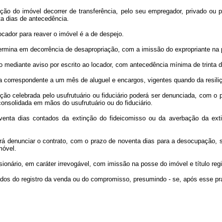
ção do imóvel decorrer de transferência, pelo seu empregador, privado ou p
nta dias de antecedência.
ocador para reaver o imóvel é a de despejo.
 termina em decorrência de desapropriação, com a imissão do expropriante na
o mediante aviso por escrito ao locador, com antecedência mínima de trinta d
ia correspondente a um mês de aluguel e encargos, vigentes quando da resili
ção celebrada pelo usufrutuário ou fiduciário poderá ser denunciada, com o 
 consolidada em mãos do usufrutuário ou do fiduciário.
oventa dias contados da extinção do fideicomisso ou da averbação da ex
derá denunciar o contrato, com o prazo de noventa dias para a desocupação, s
móvel.
ssionário, em caráter irrevogável, com imissão na posse do imóvel e título re
tados do registro da venda ou do compromisso, presumindo
-
se, após esse pr