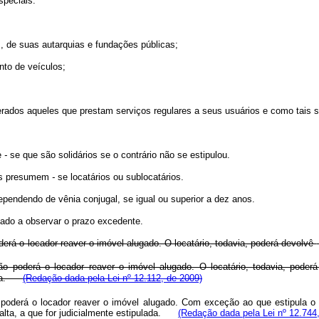
speciais:
, de suas autarquias e fundações públicas;
to de veículos;
rados aqueles que prestam serviços regulares a seus usuários e como tais s
e
-
se que são solidários se o contrário não se estipulou.
res presumem
-
se locatários ou sublocatários.
ependendo de vênia conjugal, se igual ou superior a dez anos.
gado a observar o prazo excedente.
derá o locador reaver o imóvel alugado. O locatário, todavia, poderá devolvê
o poderá o locador reaver o imóvel alugado. O locatário, todavia, poderá
ulada.
(Redação dada pela Lei nº 12.112, de 2009)
 poderá o locador reaver o imóvel alugado. Com exceção ao que estipula o
lta, a que for judicialmente estipulada.
(Redação dada pela Lei nº 12.744