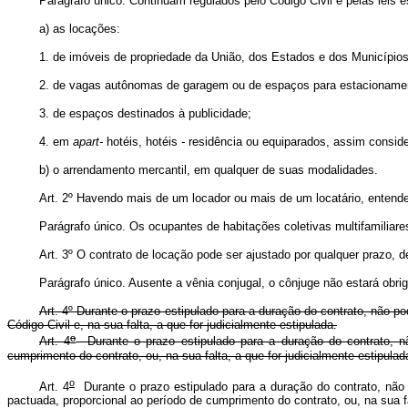
Parágrafo único. Continuam regulados pelo Código Civil e pelas leis e
a) as locações:
1. de imóveis de propriedade da União, dos Estados e dos Municípios
2. de vagas autônomas de garagem ou de espaços para estacionamen
3. de espaços destinados à publicidade;
4. em
apart-
hotéis, hotéis
-
residência ou equiparados, assim conside
b) o arrendamento mercantil, em qualquer de suas modalidades.
Art. 2º Havendo mais de um locador ou mais de um locatário, entend
Parágrafo único. Os ocupantes de habitações coletivas multifamilia
Art. 3º O contrato de locação pode ser ajustado por qualquer prazo, d
Parágrafo único. Ausente a vênia conjugal, o cônjuge não estará obri
Art. 4º Durante o prazo estipulado para a duração do contrato, não po
Código Civil e, na sua falta, a que for judicialmente estipulada.
o
Art. 4
Durante o prazo estipulado para a duração do contrato, nã
cumprimento do contrato, ou, na sua falta, a que for judicialmente estip
o
Art. 4
Durante o prazo estipulado para a duração do contrato, não
pactuada, proporcional ao período de cumprimento do contrato, ou, na sua fa