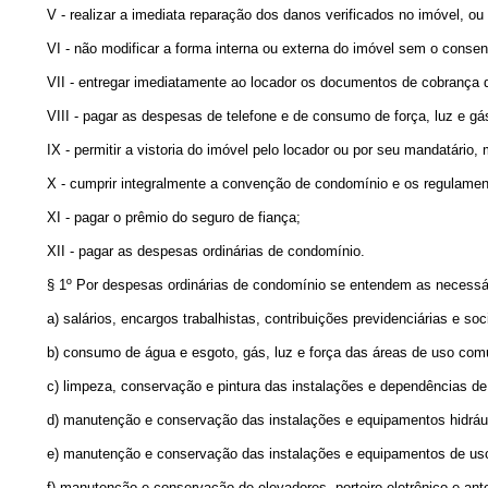
V - realizar a imediata reparação dos danos verificados no imóvel, ou
VI - não modificar a forma interna ou externa do imóvel sem o consent
VII - entregar imediatamente ao locador os documentos de cobrança de
VIII - pagar as despesas de telefone e de consumo de força, luz e gá
IX - permitir a vistoria do imóvel pelo locador ou por seu mandatário
X - cumprir integralmente a convenção de condomínio e os regulamen
XI - pagar o prêmio do seguro de fiança;
XII - pagar as despesas ordinárias de condomínio.
§ 1º Por despesas ordinárias de condomínio se entendem as necessár
a) salários, encargos trabalhistas, contribuições previdenciárias e 
b) consumo de água e esgoto, gás, luz e força das áreas de uso co
c) limpeza, conservação e pintura das instalações e dependências 
d) manutenção e conservação das instalações e equipamentos hidrá
e) manutenção e conservação das instalações e equipamentos de uso
f) manutenção e conservação de elevadores, porteiro eletrônico e ant