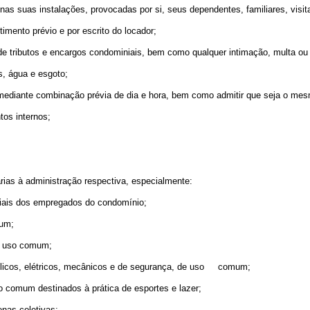
 nas suas instalações, provocadas por si, seus dependentes, familiares, visit
imento prévio e por escrito do locador;
 tributos e encargos condominiais, bem como qualquer intimação, multa ou exi
s, água e esgoto;
, mediante combinação prévia de dia e hora, bem como admitir que seja o mesm
tos internos;
ias à administração respectiva, especialmente:
sociais dos empregados do condomínio;
mum;
de uso comum;
ulicos, elétricos, mecânicos e de segurança, de uso comum;
 comum destinados à prática de esportes e lazer;
enas coletivas;