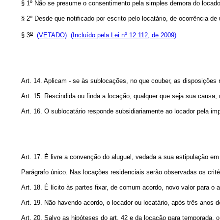
§ 1º Não se presume o consentimento pela simples demora do locado
§ 2º Desde que notificado por escrito pelo locatário, de ocorrência de
o
§ 3
(VETADO)
(Incluído pela Lei nº 12.112, de 2009)
Art. 14. Aplicam
-
se às sublocações, no que couber, as disposições r
Art. 15. Rescindida ou finda a locação, qualquer que seja sua causa
Art. 16. O sublocatário responde subsidiariamente ao locador pela im
Art. 17. É livre a convenção do aluguel, vedada a sua estipulação em
Parágrafo único. Nas locações residenciais serão observadas os critér
Art. 18. É lícito às partes fixar, de comum acordo, novo valor para
Art. 19. Não havendo acordo, o locador ou locatário, após três anos de
Art. 20. Salvo as hipóteses do art. 42 e da locação para temporada, 