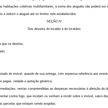
s habitações coletivas multifamiliares, a soma dos aluguéis não poderá ser s
o a reduzir o aluguel até os limites nele estabelecidos.
SEÇÃO IV
Dos deveres do locador e do locatário
a que se destina;
ado;
 estado do imóvel, quando de sua entrega, com expressa referência aos eventu
ste pagas, vedada a quitação genérica;
ntermediações, nestas compreendidas as despesas necessárias à aferição da i
entar contra fogo, que incidam ou venham a incidir sobre o imóvel, salvo di
s às parcelas que estejam sendo exigidas;