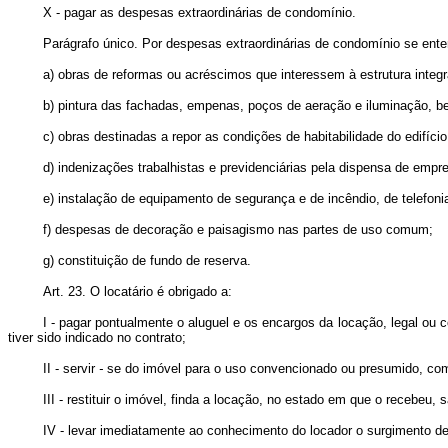
X - pagar as despesas extraordinárias de condomínio.
Parágrafo único. Por despesas extraordinárias de condomínio se ente
a) obras de reformas ou acréscimos que interessem à estrutura integr
b) pintura das fachadas, empenas, poços de aeração e iluminação, 
c) obras destinadas a repor as condições de habitabilidade do edifício
d) indenizações trabalhistas e previdenciárias pela dispensa de empre
e) instalação de equipamento de segurança e de incêndio, de telefoni
f) despesas de decoração e paisagismo nas partes de uso comum;
g) constituição de fundo de reserva.
Art. 23. O locatário é obrigado a:
I - pagar pontualmente o aluguel e os encargos da locação, legal ou c
tiver sido indicado no contrato;
II - servir
-
se do imóvel para o uso convencionado ou presumido, comp
III - restituir o imóvel, finda a locação, no estado em que o recebeu,
IV - levar imediatamente ao conhecimento do locador o surgimento de