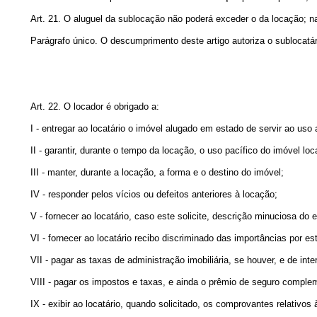
Art. 21. O aluguel da sublocação não poderá exceder o da locação; na
Parágrafo único. O descumprimento deste artigo autoriza o sublocatári
Art. 22. O locador é obrigado a:
I - entregar ao locatário o imóvel alugado em estado de servir ao uso 
II - garantir, durante o tempo da locação, o uso pacífico do imóvel loc
III - manter, durante a locação, a forma e o destino do imóvel;
IV - responder pelos vícios ou defeitos anteriores à locação;
V - fornecer ao locatário, caso este solicite, descrição minuciosa do
VI - fornecer ao locatário recibo discriminado das importâncias por e
VII - pagar as taxas de administração imobiliária, se houver, e de i
VIII - pagar os impostos e taxas, e ainda o prêmio de seguro complem
IX - exibir ao locatário, quando solicitado, os comprovantes relativo