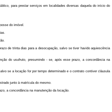
úblico, para prestar serviços em localidades diversas daquela do início do
 posse do imóvel.
ias.
ção.
prazo de trinta dias para a desocupação, salvo se tiver havido aquiescência
tinção do usufruto, presumindo
-
se, após esse prazo, a concordância na
alvo se a locação for por tempo determinado e o contrato contiver cláusula
gistrado junto à matrícula do mesmo.
azo, a concordância na manutenção da locação.