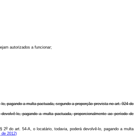
ejam autorizados a funcionar;
-
lo, pagando a multa pactuada, segundo a proporção prevista no art. 924 do
 devolvê-lo, pagando a multa pactuada, proporcionalmente ao período de
o
 § 2
do art. 54-A, o locatário, todavia, poderá devolvê-lo, pagando a multa
, de 2012)