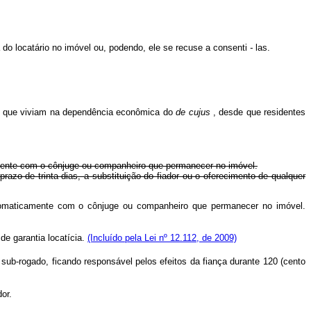
do locatário no imóvel ou, podendo, ele se recuse a consenti
-
las.
oas que viviam na dependência econômica do
de
cujus
, desde que residentes
camente com o cônjuge ou companheiro que permanecer no imóvel.
prazo de trinta dias, a substituição do fiador ou o oferecimento de qualquer
automaticamente com o cônjuge ou companheiro que permanecer no imóvel.
de garantia locatícia.
(Incluído pela Lei nº 12.112, de 2009)
sub-rogado, ficando responsável pelos efeitos da fiança durante 120 (cento
or.