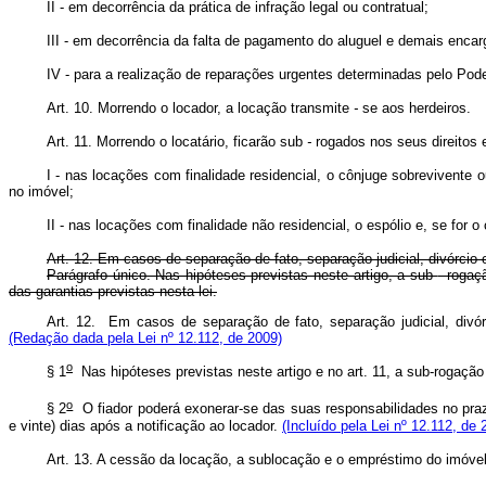
II - em decorrência da prática de infração legal ou contratual;
III - em decorrência da falta de pagamento do aluguel e demais encar
IV - para a realização de reparações urgentes determinadas pelo Po
Art. 10. Morrendo o locador, a locação transmite
-
se aos herdeiros.
Art. 11. Morrendo o locatário, ficarão sub
-
rogados nos seus direitos 
I - nas locações com finalidade residencial, o cônjuge sobreviven
no imóvel;
II - nas locações com finalidade não residencial, o espólio e, se for 
Art. 12. Em casos de separação de fato, separação judicial, divórc
Parágrafo único. Nas hipóteses previstas neste artigo, a sub
-
rogaçã
das garantias previstas nesta lei.
Art. 12. Em casos de separação de fato, separação judicial, divó
(Redação dada pela Lei nº 12.112, de 2009)
o
§ 1
Nas hipóteses previstas neste artigo e no art. 11, a sub-rogação 
o
§ 2
O fiador poderá exonerar-se das suas responsabilidades no prazo
e vinte) dias após a notificação ao locador.
(Incluído pela Lei nº 12.112, de 
Art. 13. A cessão da locação, a sublocação e o empréstimo do imóvel