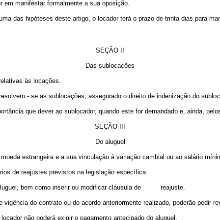
r em manifestar formalmente a sua oposição.
 uma das hipóteses deste artigo, o locador terá o prazo de trinta dias para m
SEÇÃO II
Das sublocações
elativas às locações.
, resolvem
-
se as sublocações, assegurado o direito de indenização do subloca
portância que dever ao sublocador, quando este for demandado e, ainda, pelo
SEÇÃO III
Do aluguel
 moeda estrangeira e a sua vinculação à variação cambial ou ao salário míni
ios de reajustes previstos na legislação específica.
 o aluguel, bem como inserir ou modificar cláusula de reajuste.
 vigência do contrato ou do acordo anteriormente realizado, poderão pedir rev
o locador não poderá exigir o pagamento antecipado do aluguel.