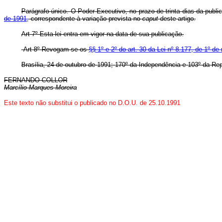
Parágrafo único. O Poder Executivo, no prazo de trinta dias da publi
de 1991,
correspondente à variação prevista no
caput
deste artigo.
Art 7º Esta lei entra em vigor na data de sua publicação.
Art 8º Revogam-se os
§§ 1º e 2º do art. 30 da Lei nº 8.177, de 1º d
Brasília, 24 de outubro de 1991; 170º da Independência e 103º da Rep
FERNANDO COLLOR
Marcílio Marques Moreira
Este texto não substitui o publicado no D.O.U. de 25.10.1991