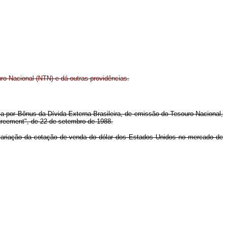
ro Nacional (NTN) e dá outras providências.
ria por Bônus da Dívida Externa Brasileira, de emissão do Tesouro Nacional,
Agreement", de 22 de setembro de 1988.
a variação da cotação de venda do dólar dos Estados Unidos no mercado de