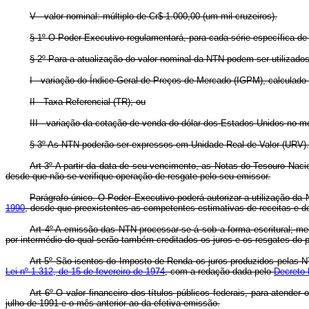
V - valor nominal: múltiplo de Cr$ 1.000,00 (um mil cruzeiros).
§ 1º O Poder Executivo regulamentará, para cada série específica de 
§ 2º Para a atualização do valor nominal da NTN podem ser utilizados
I - variação do Índice Geral de Preços de Mercado (IGPM), calculado
II - Taxa Referencial (TR); ou
III - variação da cotação de venda do dólar dos Estados Unidos no me
§ 3º As NTN poderão ser expressos em Unidade Real de Valor (URV)
Art 3º A partir da data de seu vencimento, as Notas do Tesouro Nacio
desde que não se verifique operação de resgate pelo seu emissor.
Parágrafo único. O Poder Executivo poderá autorizar a utilização da
1990
, desde que preexistentes as competentes estimativas de receitas e d
Art 4º A emissão das NTN processar-se-á sob a forma escritural; med
por intermédio do qual serão também creditados os juros e os resgates do pr
Art 5º São isentos do Imposto de Renda os juros produzidos pelas NT
Lei nº 1.312, de 15 de fevereiro de 1974
, com a redação dada pelo
Decreto-
Art 6º O valor financeiro dos títulos públicos federais, para atender
julho de 1991 e o mês anterior ao da efetiva emissão.