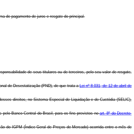
rma de pagamento de juros e resgate do principal.
ponsabilidade de seus titulares ou de terceiros, pelo seu valor de resgate,
ional de Desestatização (PND), de que trata a
Lei nº 8.031, de 12 de abril de
desses direitos, no Sistema Especial de Liquidação e de Custódia (SELIC),
 pelo Banco Central do Brasil, para os fins previstos no
art. 8º do Decreto-
iação do IGPM (Índice Geral de Preços de Mercado) ocorrida entre o mês de