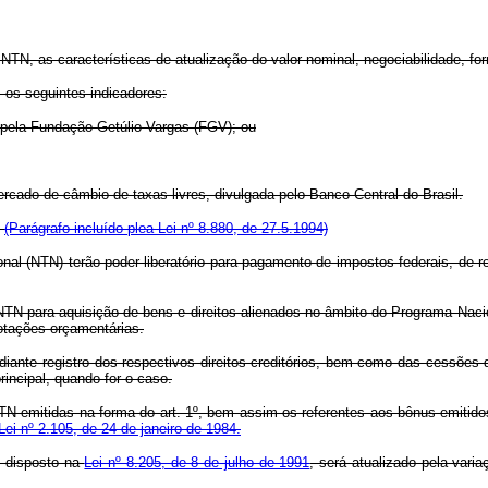
NTN, as características de atualização do valor nominal, negociabilidade, fo
 os seguintes indicadores:
 pela Fundação Getúlio Vargas (FGV); ou
rcado de câmbio de taxas livres, divulgada pelo Banco Central do Brasil.
.
(Parágrafo incluído plea Lei nº 8.880, de 27.5.1994)
nal (NTN) terão poder liberatório para pagamento de impostos federais, de res
 NTN para aquisição de bens e direitos alienados no âmbito do Programa Nac
otações orçamentárias.
iante registro dos respectivos direitos creditórios, bem como das cessões 
incipal, quando for o caso.
N emitidas na forma do art. 1º, bem assim os referentes aos bônus emitidos
Lei nº 2.105, de 24 de janeiro de 1984.
 o disposto na
Lei nº 8.205, de 8 de julho de 1991
, será atualizado pela var