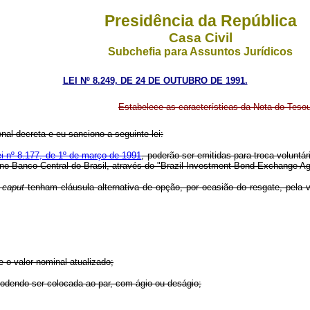
Presidência da República
Casa Civil
Subchefia para Assuntos Jurídicos
LEI Nº 8.249, DE 24 DE OUTUBRO DE 1991.
Estabelece as características da Nota do Tesou
l decreta e eu sanciono a seguinte lei:
ei nº 8.177, de 1º de março de 1991
, poderão ser emitidas para troca voluntá
da no Banco Central do Brasil, através do "Brazil Investment Bond Exchange 
o
caput
tenham cláusula alternativa de opção, por ocasião do resgate, pel
e o valor nominal atualizado;
, podendo ser colocada ao par, com ágio ou deságio;