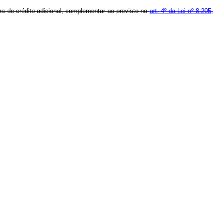
ura de crédito adicional, complementar ao previsto no
art. 4º da Lei nº 8.205,