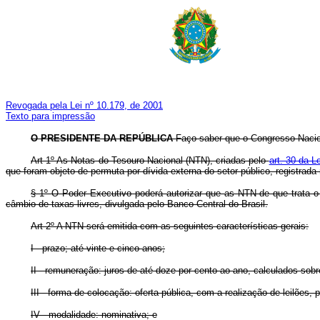
Revogada pela Lei nº 10.179, de 2001
Texto para impressão
O PRESIDENTE DA REPÚBLICA
Faço saber que o Congresso Naciona
Art 1º As Notas do Tesouro Nacional (NTN), criadas pelo
art. 30 da L
que foram objeto de permuta por dívida externa do setor público, registra
§ 1º O Poder Executivo poderá autorizar que as NTN de que trata 
câmbio de taxas livres, divulgada pelo Banco Central do Brasil.
Art 2º A NTN será emitida com as seguintes características gerais:
I - prazo; até vinte e cinco anos;
II - remuneração: juros de até doze por cento ao ano, calculados sobr
III - forma de colocação: oferta pública, com a realização de leilões
IV - modalidade: nominativa; e