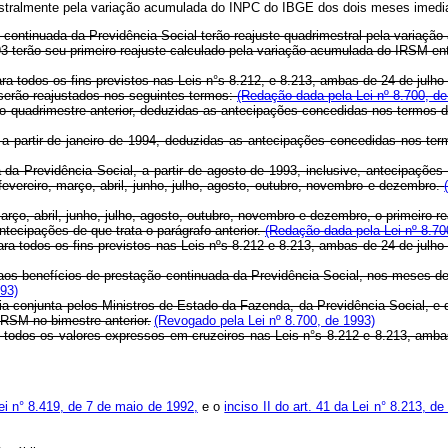
mestralmente pela variação acumulada do INPC do IBGE dos dois meses imedia
ção continuada da Previdência Social terão reajuste quadrimestral pela vari
93 terão seu primeiro reajuste calculado pela variação acumulada do IRSM ent
para todos os fins previstos nas Leis n°s 8.212, e 8.213, ambas de 24 de julho
 serão reajustados nos seguintes termos:
(Redação dada pela Lei nº 8.700, de
 quadrimestre anterior, deduzidas as antecipações concedidas nos termos d
 a partir de janeiro de 1994, deduzidas as antecipações concedidas nos ter
da Previdência Social, a partir de agosto de 1993, inclusive, antecipaçõe
vereiro, março, abril, junho, julho, agosto, outubro, novembro e dezembro.
arço, abril, junho, julho, agosto, outubro, novembro e dezembro, o primeiro 
ntecipações de que trata o parágrafo anterior.
(Redação dada pela Lei nº 8.70
para todos os fins previstos nas Leis nºs 8.212 e 8.213, ambas de 24 de julh
as aos benefícios de prestação continuada da Previdência Social, nos meses
993)
aria conjunta pelos Ministros de Estado da Fazenda, da Previdência Social, 
IRSM no bimestre anterior.
(Revogado pela Lei nº 8.700, de 1993)
 a todos os valores expressos em cruzeiros nas Leis n°s 8.212 e 8.213, amba
ei n° 8.419, de 7 de maio de 1992,
e o
inciso II do art. 41 da Lei n° 8.213, d