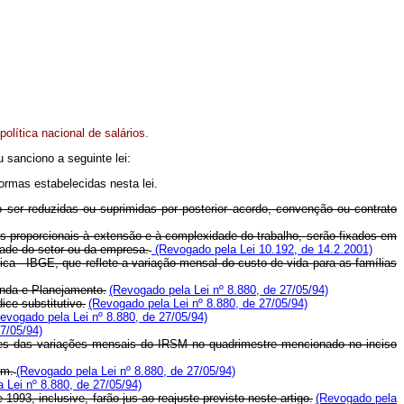
política nacional de salários.
 sanciono a seguinte lei:
normas estabelecidas nesta lei.
o ser reduzidas ou suprimidas por posterior acordo, convenção ou contrato
ais proporcionais à extensão e à complexidade do trabalho, serão fixados em
idade do setor ou da empresa.
(Revogado pela Lei 10.192, de 14.2.2001)
ica - IBGE, que reflete a variação mensal do custo de vida para as famílias
enda e Planejamento.
(Revogado pela Lei nº 8.880, de 27/05/94)
ice substitutivo.
(Revogado pela Lei nº 8.880, de 27/05/94)
evogado pela Lei nº 8.880, de 27/05/94)
7/05/94)
ices das variações mensais do IRSM no quadrimestre mencionado no inciso
em.
(Revogado pela Lei nº 8.880, de 27/05/94)
 Lei nº 8.880, de 27/05/94)
993, inclusive, farão jus ao reajuste previsto neste artigo.
(Revogado pela