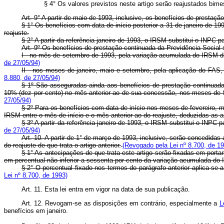
§ 4° Os valores previstos neste artigo serão reajustados bi
Art. 9° A partir de maio de 1993, inclusive, os benefícios de presta
§ 1° Os benefícios com data de início posterior a 31 de janeiro de 19
reajuste.
§ 2° A partir da referência janeiro de 1993, o IRSM substitui o INPC 
Art. 9º Os benefícios de prestação continuada da Previdência Social
I - no mês de setembro de 1993, pela variação acumulada do IRSM do
de 27/05/94)
II - nos meses de janeiro, maio e setembro, pela aplicação do FAS,
8.880, de 27/05/94)
§ 1º São asseguradas ainda aos benefícios de prestação continuada 
10% (dez por cento) no mês anterior ao de sua concessão, nos meses de fe
27/05/94)
§ 2º Para os benefícios com data de início nos meses de fevereiro, m
IRSM entre o mês de início e o mês anterior ao do reajuste, deduzidas as a
§ 3º A partir da referência janeiro de 1993, o IRSM substitui o INPC 
de 27/05/94)
Art. 10. A partir de 1° de março de 1993, inclusive, serão concedid
do reajuste de que trata o artigo anterior.
(Revogado pela Lei nº 8.700, de 1
§ 1° As antecipações de que trata este artigo serão fixadas em port
em percentual não inferior a sessenta por cento da variação acumulada do 
§ 2° O percentual fixado nos termos do parágrafo anterior aplica-se
Lei nº 8.700, de 1993)
Art. 11. Esta lei entra em vigor na data de sua publicação.
Art. 12. Revogam-se as disposições em contrário, especialmente a
L
benefícios em janeiro.