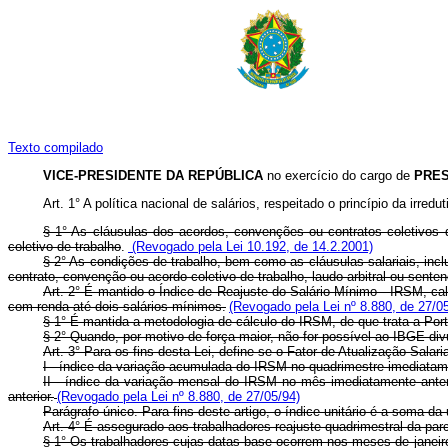
Texto compilado
VICE-PRESIDENTE DA REPÚBLICA
no exercício do cargo de
PRES
Art. 1° A política nacional de salários, respeitado o princípio da irre
§ 1° As cláusulas dos acordos, convenções ou contratos coletivos d
coletivo de trabalho
.
(Revogado pela Lei 10.192, de 14.2.2001)
§ 2° As condições de trabalho, bem como as cláusulas salariais, incl
contrato, convenção ou acordo coletivo de trabalho, laudo arbitral ou sente
Art. 2° É mantido o Índice de Reajuste do Salário Mínimo - IRSM, cal
com renda até dois salários mínimos.
(Revogado pela Lei nº 8.880, de 27/0
§ 1° É mantida a metodologia de cálculo do IRSM, de que trata a Por
§ 2° Quando, por motivo de força maior, não for possível ao IBGE divul
Art. 3° Para os fins desta Lei, define-se o Fator de Atualização Salar
I - índice da variação acumulada do IRSM no quadrimestre imediatam
II - índice da variação mensal do IRSM no mês imediatamente ante
anterior.
(Revogado pela Lei nº 8.880, de 27/05/94)
Parágrafo único. Para fins deste artigo, o índice unitário é a soma d
Art. 4° É assegurado aos trabalhadores reajuste quadrimestral da parc
§ 1° Os trabalhadores cujas datas-base ocorrem nos meses de janeiro, 