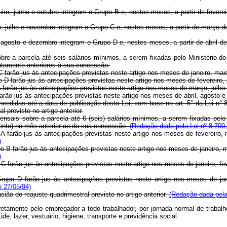
o, junho e outubro integram o Grupo B e, nestes meses, a partir de fevereiro 
ulho e novembro integram o Grupo C e, nestes meses, a partir de março de 19
gosto e dezembro integram o Grupo D e, nestes meses, a partir de abril de 19
bre a parcela até seis salários mínimos, a serem fixadas pelo Ministério do
tamente anteriores à sua concessão.
o C farão jus às antecipações previstas neste artigo nos meses de janeiro, ma
po D farão jus às antecipações previstas neste artigo nos meses de fevereiro, 
 A farão jus às antecipações previstas neste artigo nos meses de março, julh
B farão jus às antecipações previstas neste artigo nos meses de abril, agosto 
ncedidas até a data de publicação desta Lei, com base no art. 5° da Lei n
 previsto no artigo anterior.
ensais sobre a parcela até 6 (seis) salários mínimos, a serem fixadas pelo
ento) no mês anterior ao da sua concessão.
(Redação dada pela Lei nº 8.700,
o A farão jus às antecipações previstas neste artigo nos meses de fevereiro,
)
upo B farão jus às antecipações previstas neste artigo nos meses de janeiro,
)
 C farão jus às antecipações previstas neste artigo nos meses de janeiro, fe
Grupo D farão jus às antecipações previstas neste artigo nos meses de jan
e 27/05/94)
ião do reajuste quadrimestral previsto no artigo anterior.
(Redação dada pela 
retamente pelo empregador a todo trabalhador, por jornada normal de trabal
, lazer, vestuário, higiene, transporte e previdência social.