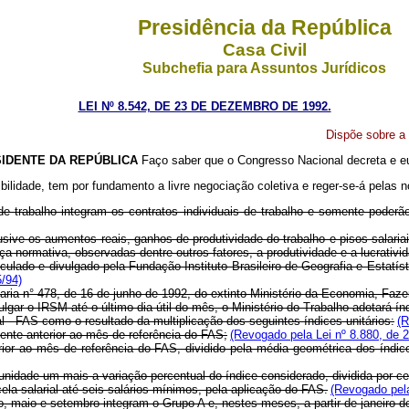
Presidência da República
Casa Civil
Subchefia para Assuntos Jurídicos
LEI Nº 8.542, DE 23 DE DEZEMBRO DE 1992.
Dispõe sobre a 
IDENTE DA REPÚBLICA
Faço saber que o Congresso Nacional decreta e eu
dutibilidade, tem por fundamento a livre negociação coletiva e reger-se-á pelas 
e trabalho integram os contratos individuais de trabalho e somente poderã
usive os aumentos reais, ganhos de produtividade do trabalho e pisos salari
nça normativa, observadas dentre outros fatores, a produtividade e a lucrativ
culado e divulgado pela Fundação Instituto Brasileiro de Geografia e Estatíst
5/94)
taria n° 478, de 16 de junho de 1992, do extinto Ministério da Economia, Faz
gar o IRSM até o último dia útil do mês, o Ministério do Trabalho adotará índ
ial - FAS como o resultado da multiplicação dos seguintes índices unitários:
(R
ente anterior ao mês de referência do FAS;
(Revogado pela Lei nº 8.880, de 2
rior ao mês de referência do FAS, dividido pela média geométrica dos índ
a unidade um mais a variação percentual do índice considerado, dividida por c
ela salarial até seis salários mínimos, pela aplicação do FAS.
(Revogado pela
maio e setembro integram o Grupo A e, nestes meses, a partir de janeiro de 1