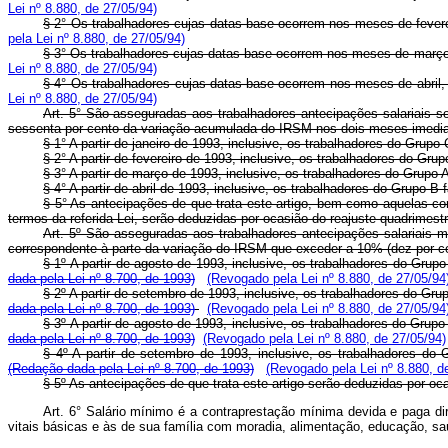
Lei nº 8.880, de 27/05/94)
§ 2° Os trabalhadores cujas datas-base ocorrem nos meses de fevereir
pela Lei nº 8.880, de 27/05/94)
§ 3° Os trabalhadores cujas datas-base ocorrem nos meses de março, j
Lei nº 8.880, de 27/05/94)
§ 4° Os trabalhadores cujas datas-base ocorrem nos meses de abril, a
Lei nº 8.880, de 27/05/94)
Art. 5° São asseguradas aos trabalhadores antecipações salariais so
sessenta por cento da variação acumulada do IRSM nos dois meses imedia
§ 1° A partir de janeiro de 1993, inclusive, os trabalhadores do Grup
§ 2° A partir de fevereiro de 1993, inclusive, os trabalhadores do Gru
§ 3° A partir de março de 1993, inclusive, os trabalhadores do Grupo
§ 4° A partir de abril de 1993, inclusive, os trabalhadores do Grupo 
§ 5° As antecipações de que trata este artigo, bem como aquelas co
termos da referida Lei, serão deduzidas por ocasião do reajuste quadrimestral
Art. 5º São asseguradas aos trabalhadores antecipações salariais m
correspondente à parte da variação do IRSM que exceder a 10% (dez por c
§ 1º A partir de agosto de 1993, inclusive, os trabalhadores do Grup
dada pela Lei nº 8.700, de 1993)
(Revogado pela Lei nº 8.880, de 27/05/94
§ 2º A partir de setembro de 1993, inclusive, os trabalhadores do Gr
dada pela Lei nº 8.700, de 1993)
(Revogado pela Lei nº 8.880, de 27/05/94
§ 3º A partir de agosto de 1993, inclusive, os trabalhadores do Grupo
dada pela Lei nº 8.700, de 1993)
(Revogado pela Lei nº 8.880, de 27/05/94)
§ 4º A partir de setembro de 1993, inclusive, os trabalhadores do 
(Redação dada pela Lei nº 8.700, de 1993)
(Revogado pela Lei nº 8.880, d
§ 5º As antecipações de que trata este artigo serão deduzidas por ocas
Art. 6° Salário mínimo é a contraprestação mínima devida e paga di
vitais básicas e às de sua família com moradia, alimentação, educação, saúde