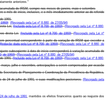
tamente anteriores."
ação acumulada do IRSM, sempre nos meses de janeiro, maio e setembro.
re o mês de início, inclusive, e o mês imediatamente anterior ao do referido
 de 1991.
 1993)
(Revogado pela Lei nº 8.880, de 27/05/94)
esta Lei;
(Incluído pela Lei nº 8.700, de 1993)
(Revogado pela Lei nº 8.880,
mos desta Lei.
(Incluído pela Lei nº 8.700, de 1993)
(Revogado pela Lei nº
s em percentual correspondente à parte da variação do IRSM que exceder a
(Redação dada pela Lei nº 8.700, de 1993)
(Revogado pela Lei nº 8.880, de
reajuste subseqüente à data de início corresponderá à variação acumulada do
0, de 1993)
(Revogado pela Lei nº 8.880, de 27/05/94)
o de 1991.
(Incluído pela Lei nº 8.700, de 1993)
(Revogado pela Lei nº 8.880,
 de março, julho e novembro, antecipações a serem compensadas por ocasião
e da Secretaria de Planejamento e Coordenação da Presidência da República,
s de 24 de julho de 1991, e suas modificações posteriores.
(Revogado pela
e 24 de julho de 1991
, mantidos os efeitos financeiros quanto ao reajuste dos