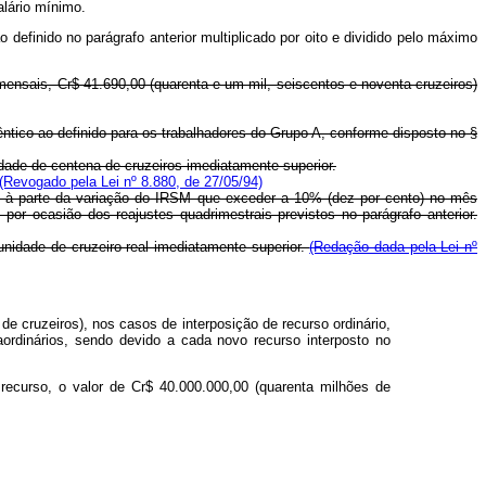
alário mínimo.
o definido no parágrafo anterior multiplicado por oito e dividido pelo máximo
 mensais, Cr$ 41.690,00 (quarenta e um mil, seiscentos e noventa cruzeiros)
ntico ao definido para os trabalhadores do Grupo A, conforme disposto no §
idade de centena de cruzeiros imediatamente superior.
(Revogado pela Lei nº 8.880, de 27/05/94)
nte à parte da variação do IRSM que exceder a 10% (dez por cento) no mês
por ocasião dos reajustes quadrimestrais previstos no parágrafo anterior.
unidade de cruzeiro real imediatamente superior.
(Redação dada pela Lei nº
 de cruzeiros), nos casos de interposição de recurso ordinário,
aordinários, sendo devido a cada novo recurso interposto no
recurso, o valor de Cr$ 40.000.000,00 (quarenta milhões de