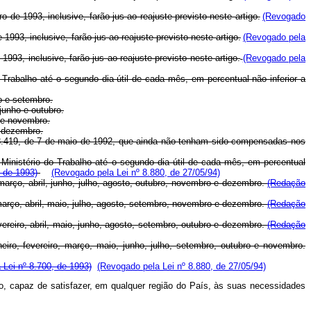
de 1993, inclusive, farão jus ao reajuste previsto neste artigo.
(Revogado
93, inclusive, farão jus ao reajuste previsto neste artigo.
(Revogado pela
93, inclusive, farão jus ao reajuste previsto neste artigo.
(Revogado pela
 Trabalho até o segundo dia útil de cada mês, em percentual não inferior a
io e setembro.
junho e outubro.
o e novembro.
e dezembro.
° 8.419, de 7 de maio de 1992, que ainda não tenham sido compensadas nos
 Ministério do Trabalho até o segundo dia útil de cada mês, em percentual
 de 1993)
(Revogado pela Lei nº 8.880, de 27/05/94)
 março, abril, junho, julho, agosto, outubro, novembro e dezembro.
(Redação
 março, abril, maio, julho, agosto, setembro, novembro e dezembro.
(Redação
vereiro, abril, maio, junho, agosto, setembro, outubro e dezembro.
(Redação
eiro, fevereiro, março, maio, junho, julho, setembro, outubro e novembro.
Lei nº 8.700, de 1993)
(Revogado pela Lei nº 8.880, de 27/05/94)
ho, capaz de satisfazer, em qualquer região do País, às suas necessidades