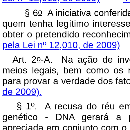
o
§ 6
A iniciativa conferi
quem tenha legítimo interesse
obter o pretendido reconh
pela Lei nº 12,010, de 2009)
o
Art. 2
-A.
Na ação de inv
meios legais, bem como os m
para provar a verdade dos
de 2009).
§ 1º
. A recusa do réu e
genético - DNA gerará a p
apreciada em conjunto com