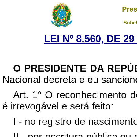
Pres
Subch
LEI Nº 8.560, DE 
O PRESIDENTE DA REPÚ
Nacional decreta e eu sanciono
Art. 1° O reconhecimento d
é irrevogável e será feito:
I - no registro de nasciment
II - por escritura pública ou