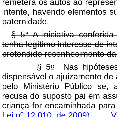
remeterá os autos ao represen
intente, havendo elementos su
paternidade.
§ 5° A iniciativa conferi
tenha legítimo interesse de int
pretendido reconhecimento da
o
§ 5
Nas hipóteses 
dispensável o ajuizamento de 
pelo Ministério Público se
recusa do suposto pai em assu
criança for encaminhada
Lei nº 12,010, de 2009)
V