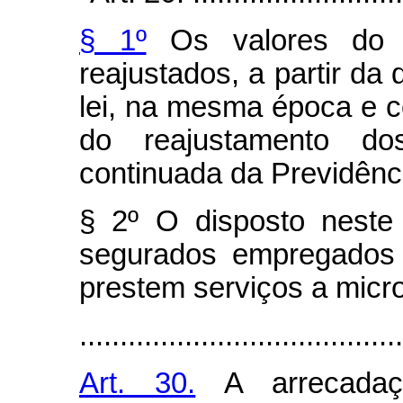
§ 1º
Os valores do sa
reajustados, a partir da
lei, na mesma época e 
do reajustamento do
continuada da Previdênci
§ 2º O disposto neste
segurados empregados 
prestem serviços a mic
........................................
Art. 30.
A arrecadaç