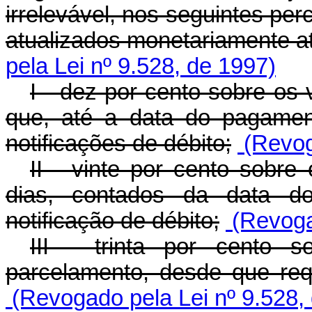
irrelevável, nos seguintes per
atualizados monetariamente a
pela Lei nº 9.528, de 1997)
I - dez por cento sobre os 
que, até a data do pagamen
notificações de débito;
(Revog
II - vinte por cento sobre
dias, contados da data do
notificação de débito;
(Revogad
III - trinta por cento 
parcelamento, desde que requ
(Revogado pela Lei nº 9.528,