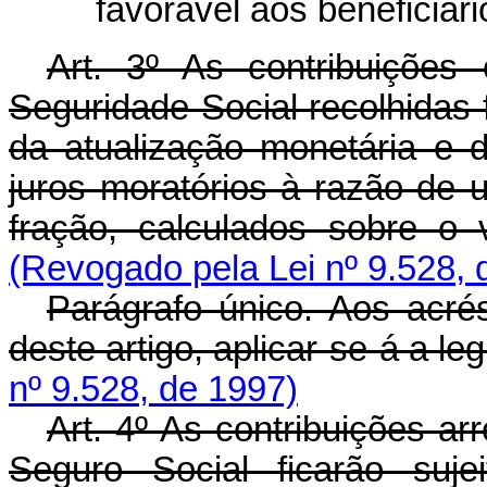
favorável aos beneficiári
Art. 3º As contribuições
Seguridade Social recolhidas 
da atualização monetária e d
juros moratórios à razão de 
fração, calculados sobre o v
(Revogado pela Lei nº 9.528, 
Parágrafo único. Aos acré
deste artigo, aplicar-se-á a le
nº 9.528, de 1997)
Art. 4º As contribuições ar
Seguro Social ficarão suje