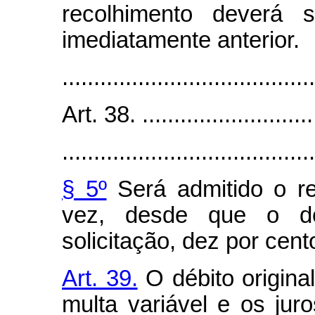
recolhimento deverá s
imediatamente anterior.
........................................
Art. 38. .............................
........................................
§ 5º
Será admitido o re
vez, desde que o de
solicitação, dez por cen
Art. 39.
O débito origina
multa variável e os jur