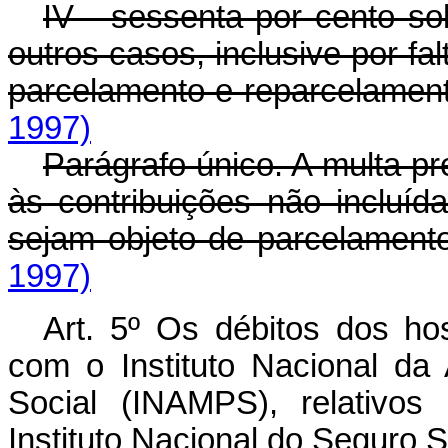
IV - sessenta por cento s
outros casos, inclusive por f
parcelamento e reparcelament
1997)
Parágrafo único. A multa pr
às contribuições não incluíd
sejam objeto de parcelamento
1997)
Art. 5º Os débitos dos ho
com o Instituto Nacional da
Social (INAMPS), relativos
Instituto Nacional do Seguro S