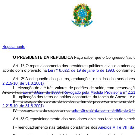
Regulamento
O PRESIDENTE DA REPÚBLICA
Faço saber que o Congresso Naciona
Art. 1º O reposicionamento dos servidores públicos civis e a adequa
acordo com o previsto na
Lei nº 8.622, de 19 de janeiro de 1993
, conforme o
Art. 2º A adequação dos postos, graduações e soldos dos servidores m
2.215-10, de 31.8.2001)
I - elevação de até três valores de padrões de soldo, com preservação
Anexo I da
Lei nº 8.622, de 1993
;
(Revogado pela Medida Provisória nº 2.21
II - aplicação dos tetos de soldos constantes da tabela do Anexo I e
III - alteração de valores de soldos, a fim de preservar o critério d
2.215-10, de 31.8.2001)
IV - observância do disposto nos
arts. 26 e 27 da Lei nº 8.460, de 1
Art. 3º O reposicionamento dos servidores civis nas tabelas de vencim
I - reenquadramento nas tabelas constantes dos
Anexos VII e VIII da