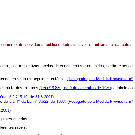
ionamento de servidores públicos federais civis e militares e dá outras
deral, nas respectivas tabelas de vencimentos e de soldos, serão feitos de
tendo em vista os seguintes critérios:
(Revogado pela Medida Provisória nº
 estatuto dos militares
(Lei nº 6.880, de 9 de dezembro de 1980)
e tabela do
ria nº 2.215-10, de 31.8.2001)
nte do
art. 4º da Lei nº 8.622, de 1993;
(Revogado pela Medida Provisória nº
.2001)
uintes critérios:
erentes níveis;