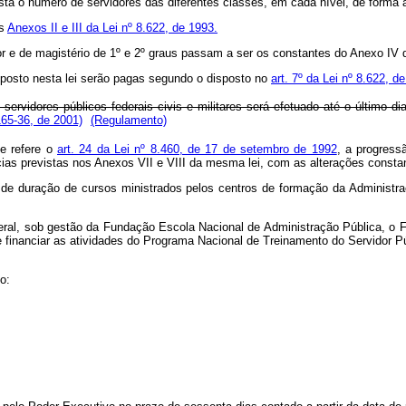
sta o número de servidores das diferentes classes, em cada nível, de forma 
os
Anexos II e III da Lei nº 8.622, de 1993.
or e de magistério de 1º e 2º graus passam a ser os constantes do Anexo IV d
sposto nesta lei serão pagas segundo o disposto no
art. 7º da Lei nº 8.622, d
rvidores públicos federais civis e militares será efetuado até o último di
165-36, de 2001)
(Regulamento)
e refere o
art. 24 da Lei nº 8.460, de 17 de setembro de 1992
, a progress
 previstas nos Anexos VII e VIII da mesma lei, com as alterações constantes 
de duração de cursos ministrados pelos centros de formação da Administraç
Federal, sob gestão da Fundação Escola Nacional de Administração Pública, 
 e financiar as atividades do Programa Nacional de Treinamento do Servidor Pú
o: