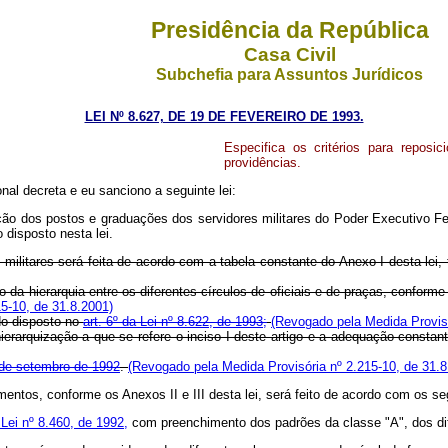
Presidência da República
Casa Civil
Subchefia para Assuntos Jurídicos
LEI Nº 8.627, DE 19 DE FEVEREIRO DE 1993.
Especifica os critérios para reposic
providências.
l decreta e eu sanciono a seguinte lei:
ção dos postos e graduações dos servidores militares do Poder Executivo Fe
 disposto nesta lei.
ilitares será feita de acordo com a tabela constante do Anexo I desta lei, 
 da hierarquia entre os diferentes círculos de oficiais e de praças, conforme
5-10, de 31.8.2001)
 do disposto no
art. 6º da Lei nº 8.622, de 1993;
(Revogado pela Medida Provisó
e hierarquização a que se refere o inciso I deste artigo e a adequação consta
7 de setembro de 1992
.
(Revogado pela Medida Provisória nº 2.215-10, de 31.8
entos, conforme os Anexos II e III desta lei, será feito de acordo com os seg
 Lei nº 8.460, de 1992,
com preenchimento dos padrões da classe "A", dos dif