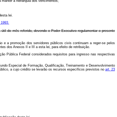
a manter a hierarquia dos vencimentos;
esta lei.
e 1993.
a útil do mês referido, devendo o Poder Executivo regulamentar o presente
ão e a promoção dos servidores públicos civis continuam a reger-se pelos
dos Anexos II e III a esta lei, para efeito de retribuição.
ão Pública Federal considerados requisitos para ingresso nas respectivas
o Fundo Especial de Formação, Qualificação, Treinamento e Desenvolvimento
blico, a cujo crédito se levarão os recursos específicos previstos no
art. 23