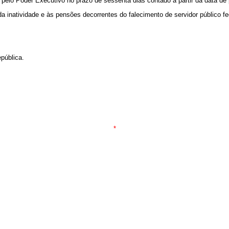
 pelo Poder Executivo no prazo de sessenta dias contado a partir da data de 
da inatividade e às pensões decorrentes do falecimento de servidor público feder
epública.
*