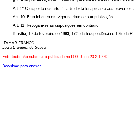
§ 2º A regulamentação do Fundo de que trata este artigo será baixada
Art. 9º O disposto nos arts. 1º a 6º desta lei aplica-se aos proventos 
Art. 10. Esta lei entra em vigor na data de sua publicação.
Art. 11. Revogam-se as disposições em contrário.
Brasília, 19 de fevereiro de 1993; 172º da Independência e 105º da R
ITAMAR FRANCO
Luiza Erundina de Sousa
Este texto não substitui o publicado no D.O.U. de 20.2.1993
Download para anexos