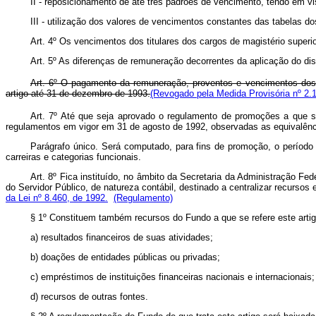
II - reposicionamento de até três padrões de vencimento, tendo em vi
III - utilização dos valores de vencimentos constantes das tabelas d
Art. 4º Os vencimentos dos titulares dos cargos de magistério superi
Art. 5º As diferenças de remuneração decorrentes da aplicação do di
Art. 6º O pagamento da remuneração, proventos e vencimentos dos se
artigo até 31 de dezembro de 1993.
(Revogado pela Medida Provisória nº 2.
Art. 7º Até que seja aprovado o regulamento de promoções a que s
regulamentos em vigor em 31 de agosto de 1992, observadas as equivalências
Parágrafo único. Será computado, para fins de promoção, o período 
carreiras e categorias funcionais.
Art. 8º Fica instituído, no âmbito da Secretaria da Administração 
do Servidor Público, de natureza contábil, destinado a centralizar recursos
da Lei nº 8.460, de 1992.
(Regulamento)
§ 1º Constituem também recursos do Fundo a que se refere este artig
a) resultados financeiros de suas atividades;
b) doações de entidades públicas ou privadas;
c) empréstimos de instituições financeiras nacionais e internacionais;
d) recursos de outras fontes.