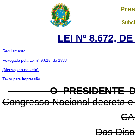
Pres
Subch
LEI Nº 8.672, D
Regulamento
Revogada pela Lei nº 9.615, de 1998
(Mensagem de veto).
Texto para impressão
O PRESIDENTE DA
Congresso Nacional decreta e 
CA
Das Dispo