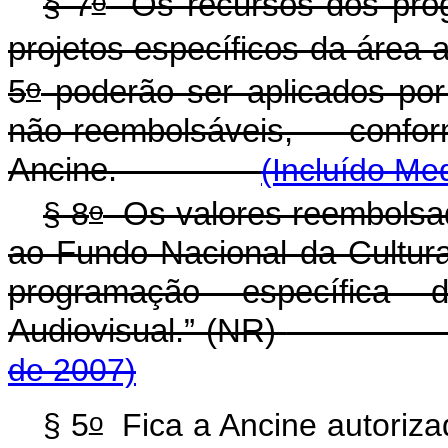
o
§ 7
Os recursos dos prog
projetos específicos da área 
o
5
poderão ser aplicados por
não-reembolsáveis, con
Ancine.
(Incluído Me
o
§ 8
Os valores reembolsad
ao Fundo Nacional da Cultur
programação específica 
Audiovisual.” (NR)
de 2007)
o
§ 5
Fica a Ancine autorizad