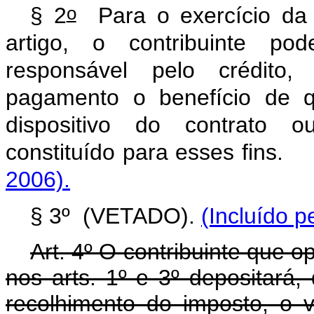
o
§ 2
Para o exercício da p
artigo, o contribuinte pod
responsável pelo crédito
pagamento o benefício de q
dispositivo do contrato 
constituído para esses f
2006).
§ 3º (VETADO).
(Incluído p
Art. 4º O contribuinte que o
nos arts. 1º e 3º depositará,
recolhimento do imposto, o 