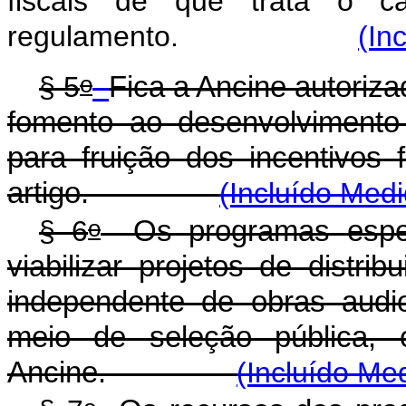
fiscais de que trata o c
regulamento.
(In
o
§ 5
Fica a Ancine autoriza
fomento ao desenvolvimento d
para fruição dos incentivos 
artigo.
(Incluído Medi
o
§ 6
Os programas especi
viabilizar projetos de distri
independente de obras audiov
meio de seleção pública, 
Ancine.
(Incluído Me