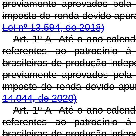
previamente aprovados pela
imposto de renda dev
Lei nº 13.594, de 2018)
Art. 1º-A Até o ano-calendá
referentes ao patrocínio à
brasileiras de produção indep
previamente aprovados pela
imposto de renda devido ap
14.044, de 2020)
Art. 1º-A Até o ano-calendá
referentes ao patrocínio à
brasileiras de produção indep