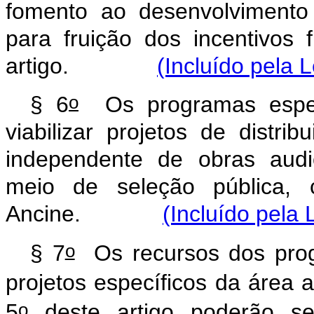
fomento ao desenvolvimento d
para fruição dos incentivos 
artigo.
(Incluído pela 
o
§ 6
Os programas especi
viabilizar projetos de distri
independente de obras audio
meio de seleção pública, 
Ancine.
(Incluído pela 
o
§ 7
Os recursos dos prog
projetos específicos da área 
o
5
deste artigo poderão se