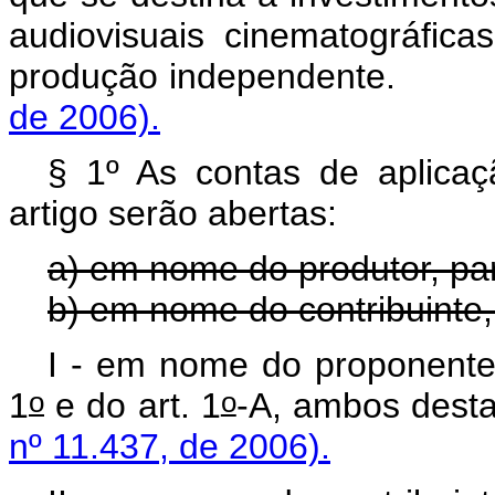
audiovisuais cinematográficas
produção independent
de 2006).
§ 1º As contas de aplicaç
artigo serão abertas:
a) em nome do produtor, para
b) em nome do contribuinte, 
I - em nome do proponente,
o
o
1
e do art. 1
-A, ambos d
nº 11.437, de 2006).