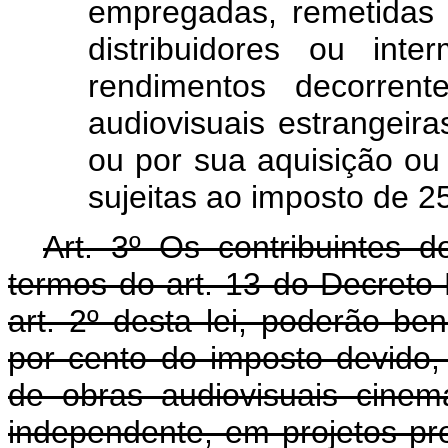
empregadas, remetidas 
distribuidores ou inte
rendimentos decorren
audiovisuais estrangeiras
ou por sua aquisição ou 
sujeitas ao imposto de 2
Art. 3º Os contribuintes 
termos do art. 13 do Decreto-
art. 2º desta lei, poderão be
por cento do imposto devido
de obras audiovisuais cinema
independente, em projetos pr