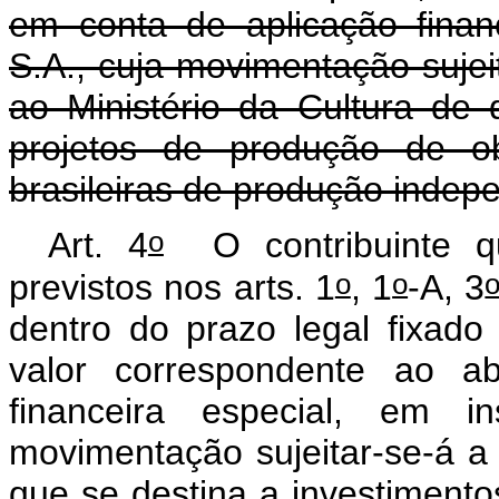
em conta de aplicação finan
S.A., cuja movimentação sujei
ao Ministério da Cultura de
projetos de produção de ob
brasileiras de produção indep
o
Art. 4
O contribuinte qu
o
o
previstos nos arts. 1
, 1
-A, 3
dentro do prazo legal fixado
valor correspondente ao a
financeira especial, em ins
movimentação sujeitar-se-á a
que se destina a investiment