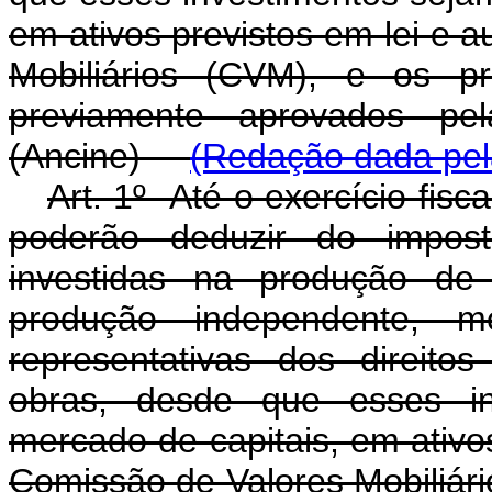
em ativos previstos em lei e 
Mobiliários (CVM), e os p
previamente aprovados pe
(Ancine)
(Redação dada pela
Art. 1º Até o exercício fisca
poderão deduzir do impos
investidas na produção de 
produção independente, m
representativas dos direito
obras, desde que esses in
mercado de capitais, em ativos
Comissão de Valores Mobiliári