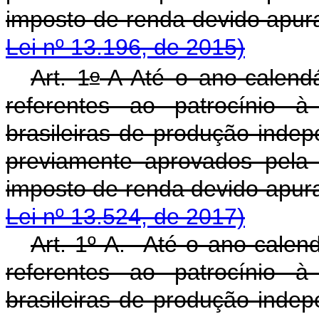
imposto de renda dev
Lei nº 13.196, de 2015)
o
Art. 1
-A Até o ano-calendá
referentes ao patrocínio à
brasileiras de produção indep
previamente aprovados pela
imposto de renda devido apur
Lei nº 13.524, de 2017)
Art. 1º-A. Até o ano-calend
referentes ao patrocínio à
brasileiras de produção indep