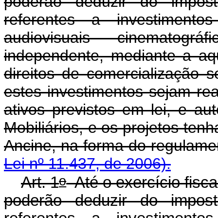
poderão deduzir do impos
referentes a investiment
audiovisuais cinematográ
independente, mediante a aqu
direitos de comercialização 
estes investimentos sejam re
ativos previstos em lei, e a
Mobiliários, e os projetos te
Ancine, na forma do 
Lei nº 11.437, de 2006).
o
Art. 1
Até o exercício fiscal
poderão deduzir do impos