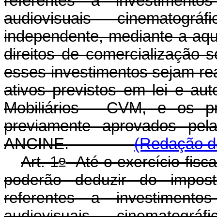
referentes a investiment
audiovisuais cinematográ
independente, mediante a aqu
direitos de comercialização 
esses investimentos sejam re
ativos previstos em lei e au
Mobiliários - CVM, e os p
previamente aprovados pel
ANCINE.
(Redação da
o
Art. 1
Até o exercício fiscal
poderão deduzir do impos
referentes a investiment
audiovisuais cinematográ