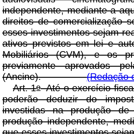
independente, mediante a aqu
direitos de comercialização 
esses investimentos sejam re
ativos previstos em lei e au
Mobiliários (CVM), e os p
previamente aprovados pe
(Ancine).
(Redação d
o
Art. 1
Até o exercício fiscal
poderão deduzir do impos
investidas na produção de 
produção independente, medi
que esses investimentos sejam