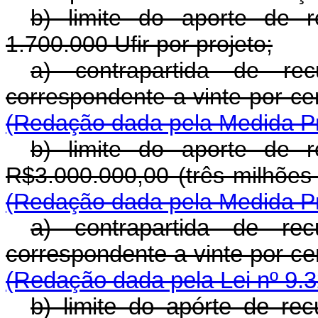
b) limite do aporte de r
1.700.000 Ufir por projeto;
a) contrapartida de rec
correspondente a vinte p
(Redação dada pela Medida Pro
b) limite do aporte de r
R$3.000.000,00 (três mi
(Redação dada pela Medida Pro
a) contrapartida de rec
correspondente a vinte p
(Redação dada pela Lei nº 9.3
b) limite do apórte de re