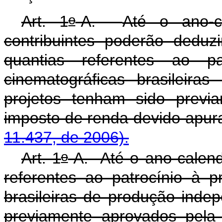
o
Art. 1
-A.
Até o ano-c
contribuintes poderão dedu
quantias referentes ao p
cinematográficas brasileira
projetos tenham sido previ
imposto de renda dev
11.437, de 2006).
o
Art. 1
-A. Até o ano-calend
referentes ao patrocínio à 
brasileiras de produção inde
previamente aprovados pela