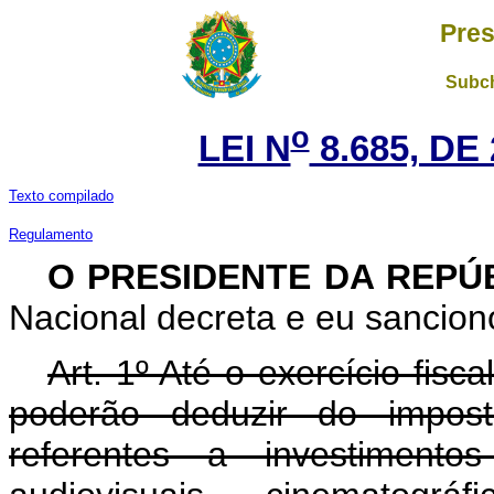
Pres
Subch
o
LEI N
8.685, DE
Texto compilado
Regulamento
O PRESIDENTE DA REPÚ
Nacional decreta e eu sanciono
Art. 1º Até o exercício fisca
poderão deduzir do impos
referentes a investiment