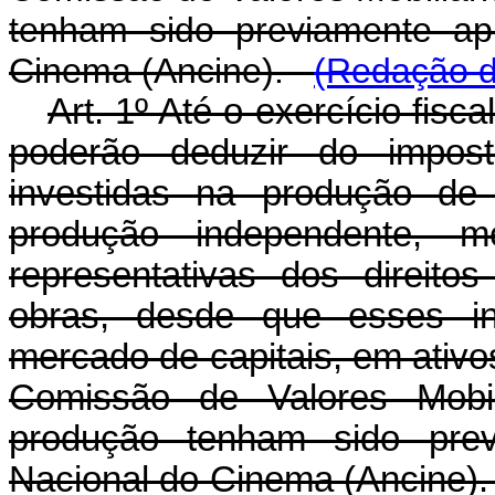
tenham sido previamente ap
Cinema (Ancine).
(Redação d
Art. 1º Até o exercício fisca
poderão deduzir do impos
investidas na produção de 
produção independente, m
representativas dos direito
obras, desde que esses in
mercado de capitais, em ativos
Comissão de Valores Mobil
produção tenham sido prev
Nacional do Cinema (Ancine)