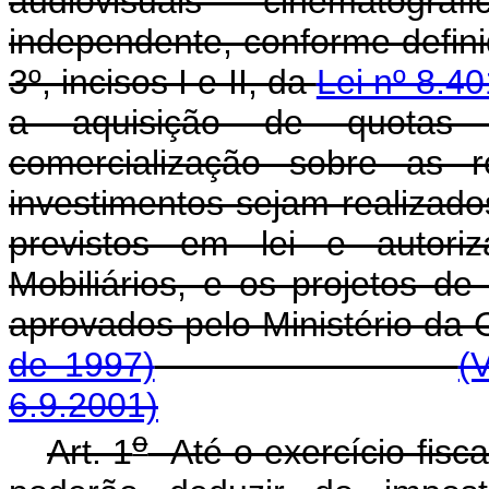
audiovisuais cinematográ
independente, conforme definido 
3º, incisos I e II, da
Lei nº 8.40
a aquisição de quotas r
comercialização sobre as r
investimentos sejam realizado
previstos em lei e autori
Mobiliários, e os projetos d
aprovados pelo Ministér
de 1997)
(
6.9.2001)
o
Art. 1
Até o exercício fiscal