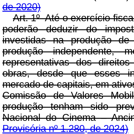
de 2020)
Art. 1º Até o exercício fisca
poderão deduzir do impos
investidas na produção de 
produção independente, m
representativas dos direito
obras, desde que esses in
mercado de capitais, em ativos
Comissão de Valores Mobil
produção tenham sido prev
Nacional do Cinema – An
Provisória nº 1.280, de 2024)