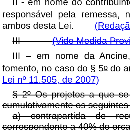
II - em nome do contribuin
responsável pela remessa, 
ambos desta Lei.
(Redação
III -
(Vide Medida Provi
III – em nome da Ancine
o
fomento, no caso do § 5
do ar
Lei nº 11.505, de 2007)
§ 2º Os projetos a que se 
cumulativamente os seguintes 
a) contrapartida de rec
correspondente a 40% do orça