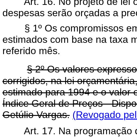
Art. 16. No projeto de lei
despesas serão orçadas a preç
§ 1º Os compromissos em m
estimados com base na taxa m
referido mês.
§ 2º Os valores expresso
corrigidos, na lei orçamentária
estimado para 1994 e o valor 
Índice Geral de Preços - Dispo
Getúlio Vargas.
(Revogado pela
Art. 17. Na programação