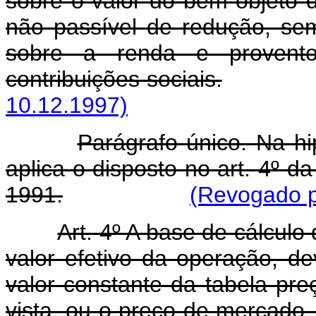
sobre o valor do bem objeto 
não passível de redução, sem
sobre a renda e provent
contribuições sociais.
10.12.1997)
Parágrafo único. Na hi
aplica o disposto no art. 4º 
1991.
(Revogado p
Art. 4º A base de cálculo 
valor efetivo da operação, de
valor constante da tabela pr
vista, ou o preço de mercado