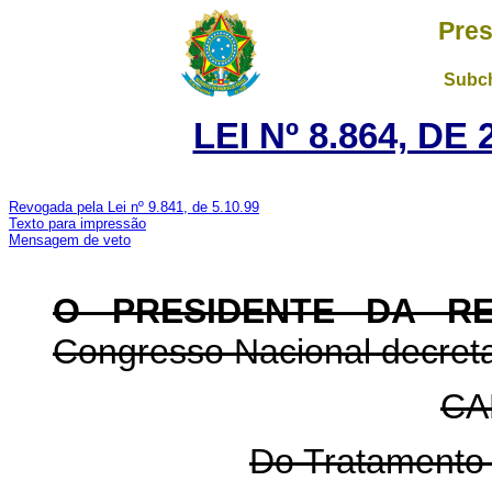
Pres
Subch
LEI Nº 8.864, DE
Revogada pela Lei nº 9.841, de 5.10.99
Texto para impressão
Mensagem de veto
O PRESIDENTE DA R
Congresso Nacional decreta 
CA
Do Tratamento 