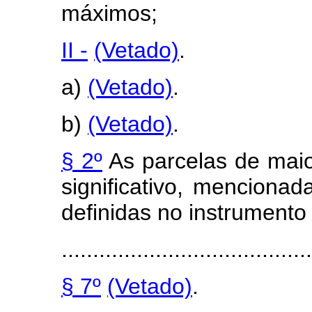
máximos;
II -
(Vetado)
.
a)
(Vetado)
.
b)
(Vetado)
.
§ 2º
As parcelas de maior
significativo, mencionad
definidas no instrumento
........................................
§ 7º
(Vetado)
.