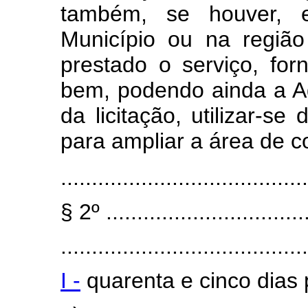
também, se houver, e
Município ou na região
prestado o serviço, for
bem, podendo ainda a Ad
da licitação, utilizar-s
para ampliar a área de c
........................................
§ 2º .................................
.......................................
I -
quarenta e cinco dias 