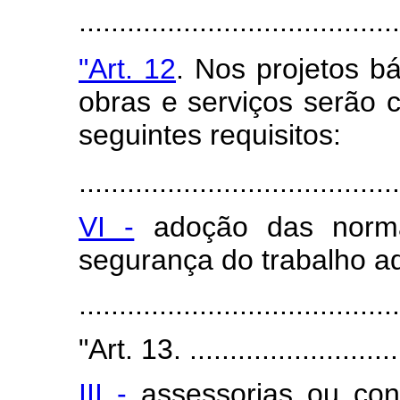
........................................
"Art. 12
. Nos projetos b
obras e serviços serão 
seguintes requisitos:
........................................
VI -
adoção das norma
segurança do trabalho a
........................................
"Art. 13. ...........................
III -
assessorias ou cons