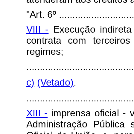
"Art. 6º .............................
VIII -
Execução indireta
contrata com terceiro
regimes;
........................................
c)
(Vetado)
.
........................................
XIII -
imprensa oficial - v
Administração Pública