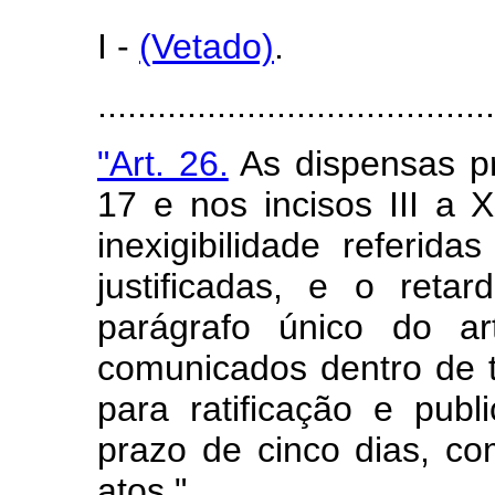
I -
(Vetado)
.
........................................
"Art. 26.
As dispensas pr
17 e nos incisos III a 
inexigibilidade referid
justificadas, e o reta
parágrafo único do ar
comunicados dentro de t
para ratificação e publ
prazo de cinco dias, co
atos."