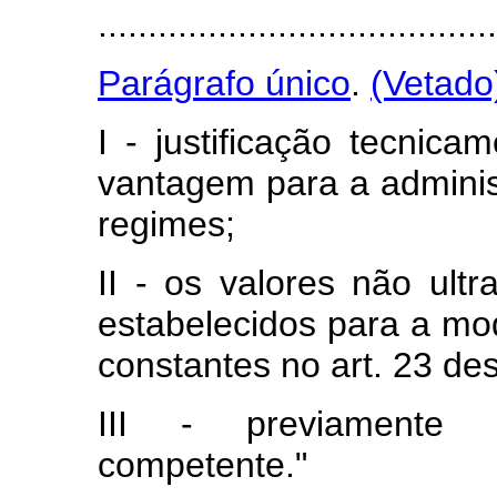
........................................
Parágrafo único
.
(Vetado
I - justificação tecni
vantagem para a admini
regimes;
II - os valores não ult
estabelecidos para a mo
constantes no art. 23 dest
III - previamente 
competente."