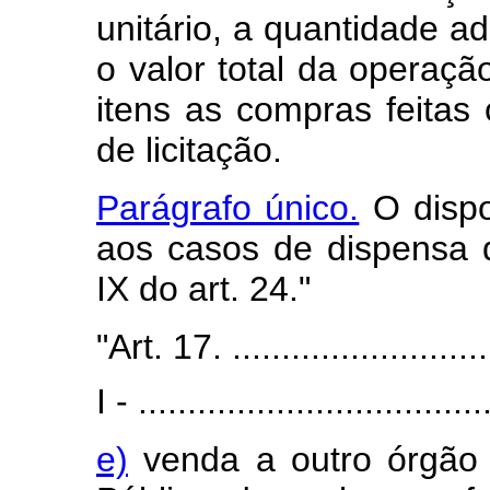
unitário, a quantidade a
o valor total da operaçã
itens as compras feitas 
de licitação.
Parágrafo único.
O dispo
aos casos de dispensa de
IX do art. 24."
"Art. 17. ............................
I - ...................................
e)
venda a outro órgão 