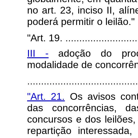
no art. 23, inciso II, al
poderá permitir o leilão."
"Art. 19. ...........................
III -
adoção do proced
modalidade de concorrênc
........................................
"Art. 21.
Os avisos cont
das concorrências, d
concursos e dos leilões,
repartição interessada