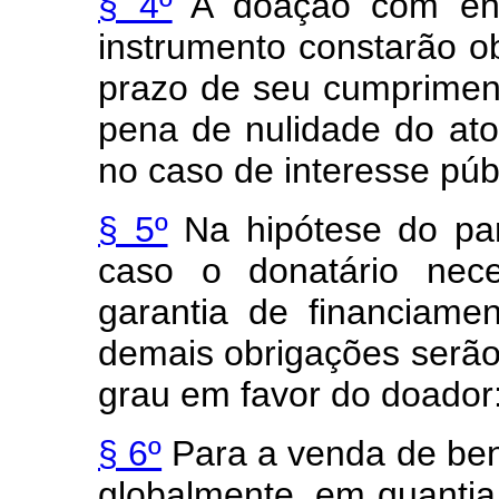
§ 4º
A doação com enca
instrumento constarão o
prazo de seu cumpriment
pena de nulidade do ato
no caso de interesse púb
§ 5º
Na hipótese do pará
caso o donatário nece
garantia de financiame
demais obrigações serão
grau em favor do doador
§ 6º
Para a venda de ben
globalmente, em quantia 