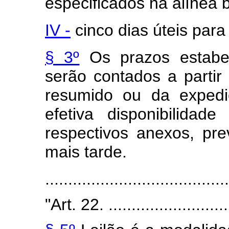
especificados na alínea b 
IV -
cinco dias úteis para
§ 3º
Os prazos estabel
serão contados a partir 
resumido ou da expedi
efetiva disponibilida
respectivos anexos, pr
mais tarde.
.......................................
"Art. 22. ............................