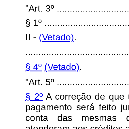
"Art. 3º .............................
§ 1º .................................
II -
(Vetado)
.
........................................
§ 4º
(Vetado)
.
"Art. 5º .............................
§ 2º
A correção de que tr
pagamento será feito ju
conta das mesmas do
atenderam aos créditos a