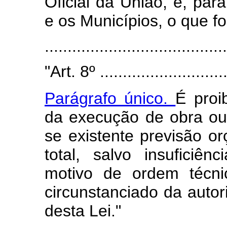
Oficial da União, e, para
e os Municípios, o que fo
........................................
"Art. 8º .............................
Parágrafo único.
É proi
da execução de obra ou 
se existente previsão o
total, salvo insuficiê
motivo de ordem técni
circunstanciado da autor
desta Lei."