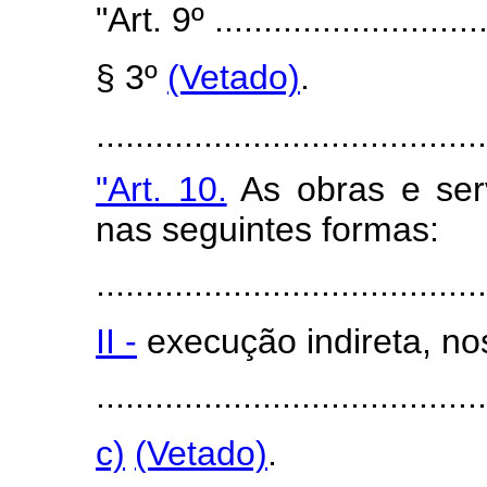
"Art. 9º .............................
§ 3º
(Vetado)
.
........................................
"Art. 10.
As obras e ser
nas seguintes formas:
........................................
II -
execução indireta, no
........................................
c)
(Vetado)
.