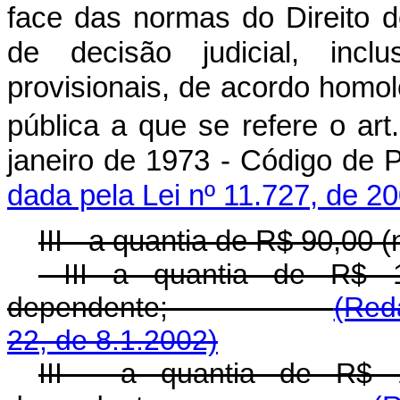
face das normas do Direito 
de decisão judicial, incl
provisionais, de acordo homol
pública a que se refere o art
janeiro de 1973 - Códig
dada pela Lei nº 11.727, de 2
III - a quantia de R$ 90,00 
III a quantia de R$ 10
dependente;
(Red
22, de 8.1.2002)
III - a quantia de R$ 1