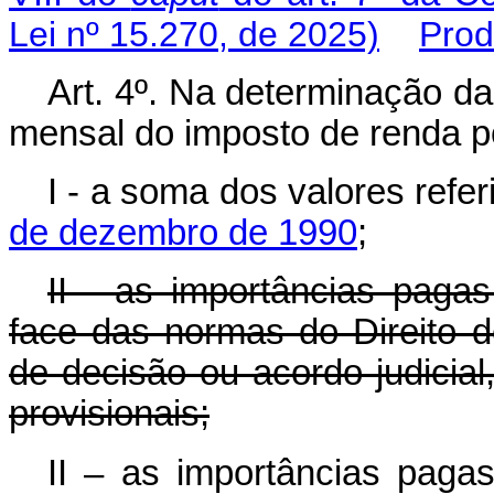
Lei nº 15.270, de 2025)
Prod
Art. 4º. Na determinação da
mensal do imposto de renda p
I - a soma dos valores refe
de dezembro de 1990
;
II - as importâncias pagas
face das normas do Direito 
de decisão ou acordo judicial
provisionais;
II – as importâncias pagas