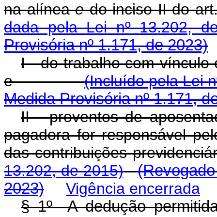
na alínea
e
do inciso II do art
dada pela Lei nº 13.202, d
Provisória nº 1.171, de 2023)
I - do trabalho com vínculo
e
(Incluído pela Lei 
Medida Provisória nº 1.171, d
II - proventos de aposenta
pagadora for responsável pe
das contribuições previdenciár
13.202, de 2015)
(Revogado 
2023)
Vigência encerrada
§ 1º A dedução permitid