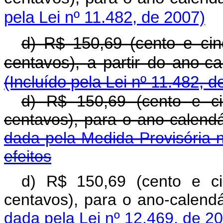
pela Lei nº 11.482, de 2007)
d) R$ 150,69 (cento e ci
centavos), a partir d
(Incluído pela Lei nº 11.482, d
d) R$ 150,69 (cento e c
centavos), para o ano
dada pela Medida Provisória 
efeitos
d) R$ 150,69 (cento e c
centavos), para o ano
dada pela Lei nº 12.469, de 2