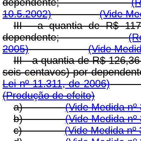
dependente;
(R
10.5.2002)
(Vide Me
III - a quantia de R$ 117
dependente;
(R
2005)
(Vide Medid
III - a quantia de R$ 126,36 
seis centavos) por 
Lei nº 11.311, de 2006)
(Produção de efeito)
a)
(Vide Medida nº 
b)
(Vide Medida nº 
c)
(Vide Medida nº 