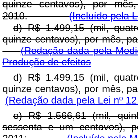
quinze centavos), por mês,
2010.
(Incluído pela 
d) R$ 1.499,15 (mil, quat
quinze centavos), por mês,
(Redação dada pela Medid
Produção de efeitos
d) R$ 1.499,15 (mil, quat
quinze centavos), por mês,
(Redação dada pela Lei nº 12
e) R$ 1.566,61 (mil, qui
sessenta e um centavos), p