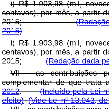
i) R$ 1.903,98 (mil, novec
centavos), por mês, a partir 
2015;
(Redação
2015)
i) R$ 1.903,98 (mil, novec
centavos), por mês, a partir 
2015;
(Redação dada pel
VII - as contribuições 
complementar de que trata
2012
.
(Incluído pela Lei 
efeito)
(Vide Lei nº 13.043, d