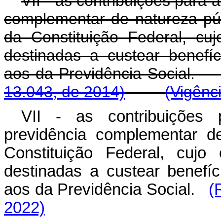
VII - as contribuições para
complementar de natureza púb
da Constituição Federal, cuj
destinadas a custear benef
aos da Previdência S
13.043, de 2014)
(Vigênc
VII - as contribuições
previdência complementar d
Constituição Federal, cujo
destinadas a custear benef
aos da Previdência Social.
(
2022)