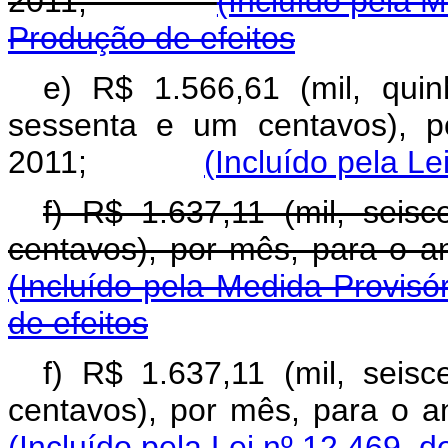
2011;
(Incluído pela 
Produção de efeitos
e) R$ 1.566,61 (mil, qui
sessenta e um centavos), p
2011;
(Incluído pela Le
f) R$ 1.637,11 (mil, seisc
centavos), por mês, pa
(Incluído pela Medida Provisó
de efeitos
f) R$ 1.637,11 (mil, seisc
centavos), por mês, pa
(Incluído pela Lei nº 12.469, d