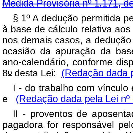
Medida Provisória nº 1.171, d
§ 1º
A dedução permitida pel
à base de cálculo relativa ao
nos demais casos, a dedução d
ocasião da apuração da bas
ano-calendário, conforme dis
o
8
desta Lei:
(Redação dada p
I - do trabalho com vínculo
e
(Redação dada pela Lei nº 
II - proventos de aposenta
pagadora for responsável pe