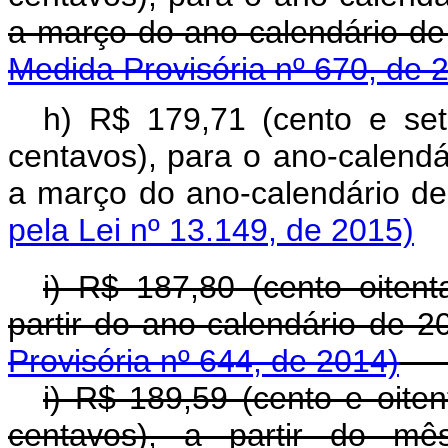
a março do ano-calendário d
Medida Provisória nº 670, de 
h) R$ 179,71 (cento e se
centavos),
para o ano-calendá
a março do ano-calend
pela Lei nº 13.149, de 2015)
i) R$ 187,80 (cento oitent
partir do ano-calendário de 
Provisória nº 644, de 2014)
i) R$ 189,59 (cento e oite
centavos), a partir do mê