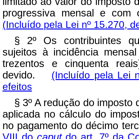
limitado ao valor do imposto
progressiva mensal e com o
(Incluído pela Lei nº 15.270, d
§ 2º Os contribuintes qu
sujeitos à incidência mensal
trezentos e cinquenta reai
devido.
(Incluído pela Lei
efeitos
§ 3º A redução do imposto 
aplicada no cálculo do impos
no pagamento do décimo terce
VIII do
caput
do art. 7º da Co