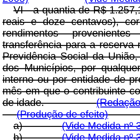
VI - a quantia de R$ 1.257,
reais e doze centavos), co
rendimentos proveniente
transferência para a reserva
Previdência Social da União,
dos Municípios, por qualquer
interno ou por entidade de pr
mês em que o contribuinte co
de idade.
(Redação 
(Produção de efeito)
a)
(Vide Medida nº 
b)
(Vide Medida nº 