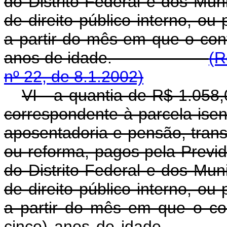
do Distrito Federal e dos Muni
de direito público interno, ou
a partir do mês em que o cont
anos de idade.
(R
nº 22, de 8.1.2002)
VI - a quantia de R$ 1.058,
correspondente à parcela ise
aposentadoria e pensão, tran
ou reforma, pagos pela Previd
do Distrito Federal e dos Muni
de direito público interno, ou
a partir do mês em que o con
cinco) anos de i