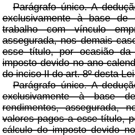
Parágrafo único. A dedução
exclusivamente à base de c
trabalho com vínculo empr
assegurada, nos demais cas
esse título, por ocasião d
imposto devido no ano-calend
do inciso II do art. 8º desta Lei
Parágrafo único. A dedução
exclusivamente à base de 
rendimentos, assegurada, 
valores pagos a esse título,
cálculo do imposto devido no