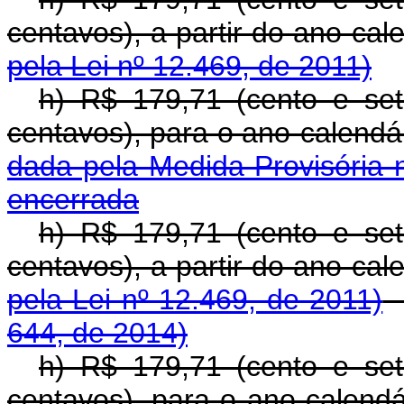
centavos), a partir do a
pela Lei nº 12.469, de 2011)
h) R$ 179,71 (cento e se
centavos), para o ano-
dada pela Medida Provisória 
encerrada
h) R$ 179,71 (cento e se
centavos), a partir do a
pela Lei nº 12.469, de 2011)
644, de 2014)
h) R$ 179,71 (cento e se
centavos), para o ano-calend