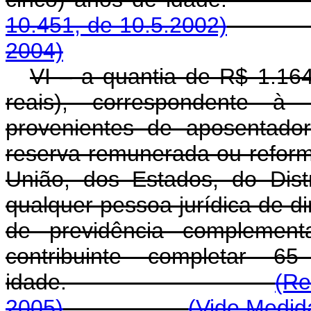
10.451, de 10.5.2002)
2004)
VI – a quantia de R$ 1.164
reais), correspondente à 
provenientes de aposentador
reserva remunerada ou reform
União, dos Estados, do Dist
qualquer pessoa jurídica de dir
de previdência complemen
contribuinte completar 
idade.
(Re
2005)
(Vide Medida