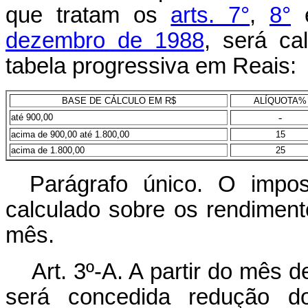
que tratam os
arts. 7°
,
8°
dezembro de 1988
, será ca
tabela progressiva em Reais:
BASE DE CÁLCULO EM R$
ALÍQUOTA%
-
até 900,00
acima de 900,00 até 1.800,00
15
acima de 1.800,00
25
Parágrafo único. O impos
calculado sobre os rendimen
mês.
Art. 3º-A. A partir do mês 
será concedida redução d