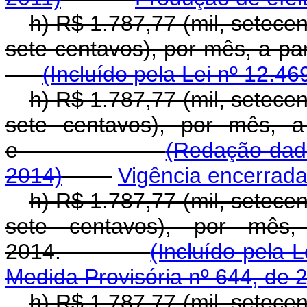
h) R$ 1.787,77 (mil, setecen
sete centavos), por mês, a 
(Incluído pela Lei nº 12.46
h) R$ 1.787,77 (mil, setecen
sete centavos), por mês, a
e
(Redação dada
2014)
Vigência encerrad
h) R$ 1.787,77 (mil, setecen
sete centavos), por mês,
2014.
(Incluído pela 
Medida Provisória nº 644, de 
h) R$ 1.787,77 (mil, setecen