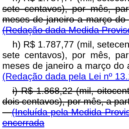
sete centavos), por mês, pa
meses de janeiro a março
(Redação dada Medida Provisó
h) R$ 1.787,77 (mil, setecen
sete centavos), por mês, pa
meses de janeiro a março
(Redação dada pela Lei nº 13.
i) R$ 1.868,22 (mil, oitocen
dois centavos), por mês, a 
(Incluída pela Medida Provi
encerrada