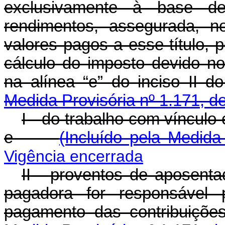
exclusivamente à base de 
rendimentos, assegurada, 
valores pagos a esse título,
cálculo do imposto devido no
na alínea “e” do inciso II d
Medida Provisória nº 1.171, d
I - do trabalho com vínculo
e
(Incluído pela Medida
Vigência encerrada
II - proventos de aposenta
pagadora for responsável 
pagamento das contribuiçõ