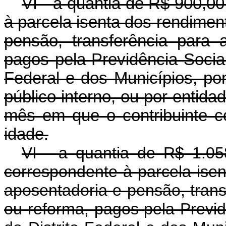
VI - a quantia de R$ 900,00
à parcela isenta dos rendimen
pensão, transferência para
pagos pela Previdência Social
Federal e dos Municípios, por
público interno, ou por entidad
mês em que o contribuinte c
idade
.
VI - a quantia de R$ 1.058
correspondente à parcela ise
aposentadoria e pensão, tran
ou reforma, pagos pela Previd