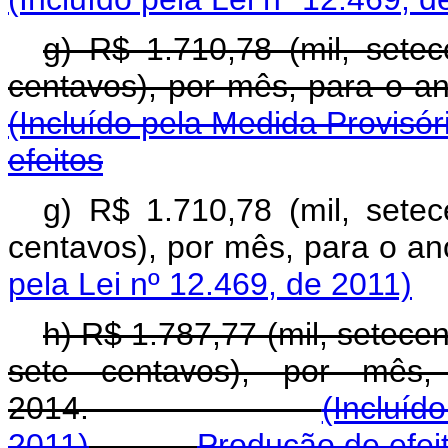
g) R$ 1.710,78 (mil, setec
centavos), por mês, pa
(Incluído pela Medida Provisór
efeitos
g) R$ 1.710,78 (mil, setec
centavos), por mês, para o
pela Lei nº 12.469, de 2011)
h) R$ 1.787,77 (mil, setecen
sete centavos), por mês,
2014.
(Incluíd
2011)
Produção de efei