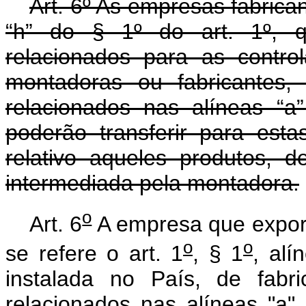
Art. 6º As empresas fabrica
“h” do § 1º do art. 1º, q
relacionados para as contr
montadoras ou fabricantes,
relacionados nas alíneas “
poderão transferir para esta
relativo aqueles produtos, 
intermediada pela montadora.
o
Art. 6
A empresa que export
o
o
se refere o art. 1
, § 1
, alí
instalada no País, de fab
relacionados nas alíneas "a