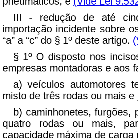
pneumáticos; e
(Vide Lei 9.53
III - redução de até ci
importação incidente sobre o
“a” a “c” do § 1º deste artigo.
(
§ 1º O disposto nos incisos
empresas montadoras e aos fa
a) veículos automotores t
misto de três rodas ou mais e 
b) caminhonetes, furgões, 
quatro rodas ou mais, par
capacidade máxima de carga n