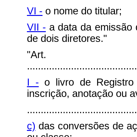
VI -
o nome do titular;
VII -
a data da emissão d
de dois diretores."
"Art
........................................
I -
o livro de Registro
inscrição, anotação ou 
........................................
c)
das conversões de aç