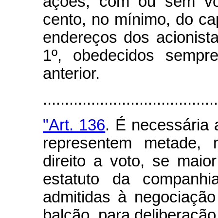
ações, com ou sem vot
cento, no mínimo, do capi
endereços dos acionista
1º, obedecidos sempre
anterior.
.......................................
"Art. 136
. É necessária 
representem metade,
direito a voto, se maio
estatuto da companhi
admitidas à negociaçã
balcão, para deliberação