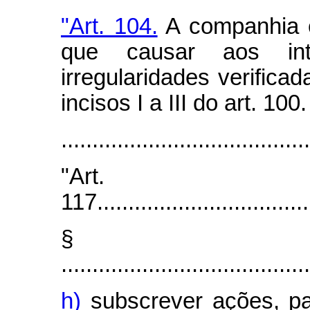
"Art. 104.
A companhia é
que causar aos int
irregularidades verifica
incisos I a III do art. 100.
.......................................
"Art.
117...................................
§
........................................
h)
subscrever ações, par