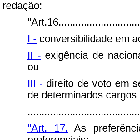
redação:
"Art.16...............................
I -
conversibilidade em aç
II -
exigência de nacional
ou
III -
direito de voto em 
de determinados cargos 
.......................................
"Art. 17.
As preferênc
preferenciais: