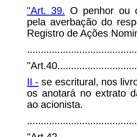
"Art. 39.
O penhor ou c
pela averbação do respe
Registro de Ações Nomin
.......................................
"Art.40...............................
II -
se escritural, nos livr
os anotará no extrato d
ao acionista.
.......................................