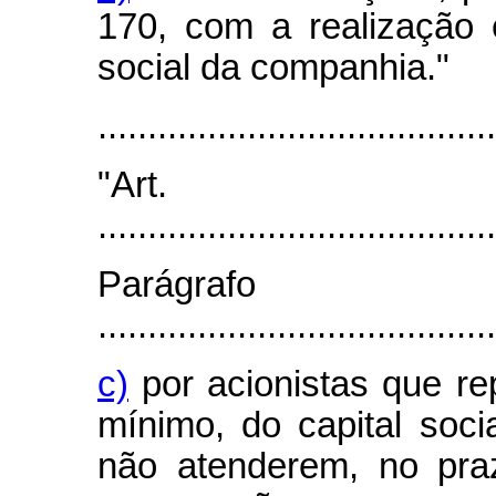
170, com a realização
social da companhia."
........................................
"Art
........................................
Parágra
........................................
c)
por acionistas que re
mínimo, do capital soci
não atenderem, no pra