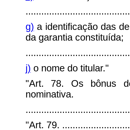
........................................
g)
a identificação das de
da garantia constituída;
........................................
j)
o nome do titular."
"Art. 78. Os bônus d
nominativa.
.......................................
"Art. 79. ............................