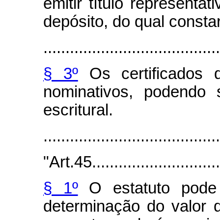
emitir título represent
depósito, do qual consta
........................................
§ 3º
Os certificados 
nominativos, podendo 
escritural.
.......................................
"Art.45...............................
§ 1º
O estatuto pode 
determinação do valor d