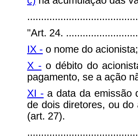
c)
na acumulação das va
.......................................
"Art. 24. ............................
IX -
o nome do acionista;
X -
o débito do acionis
pagamento, se a ação não
XI -
a data da emissão do
de dois diretores, ou do
(art. 27).
.......................................