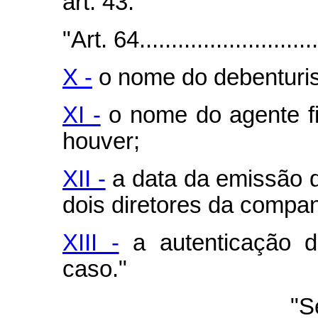
art. 43."
"Art. 64..............................
X -
o nome do debenturis
XI -
o nome do agente fid
houver;
XII -
a data da emissão do
dois diretores da compan
XIII -
a autenticação do
caso."
"S