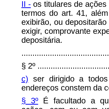
II -
os titulares de ações
termos do art. 41, alé
exibirão, ou depositarão
exigir, comprovante exped
depositária.
........................................
§ 2º .................................
c)
ser dirigido a todos
endereços constem da 
§ 3º
É facultado a qua