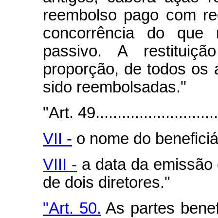
reembolso pago com red
concorrência do que 
passivo. A restitui
proporção, de todos os 
sido reembolsadas."
"Art. 49..............................
VII -
o nome do beneficiá
VIII -
a data da emissão d
de dois diretores."
"Art. 50.
As partes benef