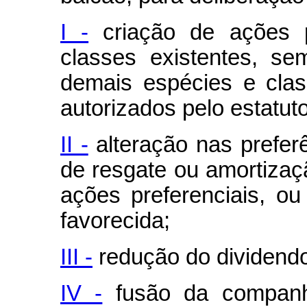
I -
criação de ações p
classes existentes, s
demais espécies e clas
autorizados pelo estatuto
II -
alteração nas prefer
de resgate ou amortiza
ações preferenciais, o
favorecida;
III -
redução do dividendo 
IV -
fusão da companh