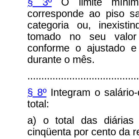
§ 3º
O limite mínimo 
corresponde ao piso sal
categoria ou, inexisti
tomado no seu valor 
conforme o ajustado e
durante o mês.
........................................
§ 8º
Integram o salário-
total:
a) o total das diária
cinqüenta por cento da 