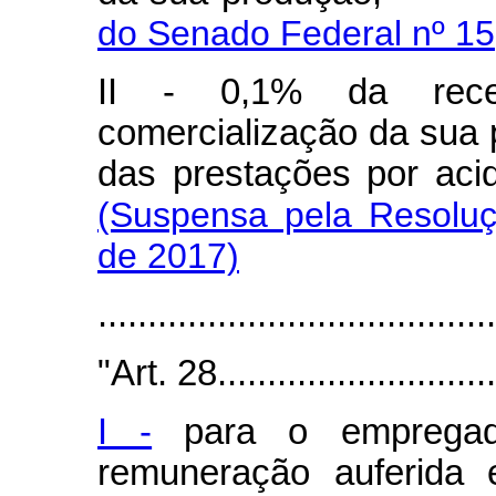
do Senado Federal nº 15
II - 0,1% da recei
comercialização da sua 
das prestações po
(Suspensa pela Resolu
de 2017)
.......................................
"Art. 28..............................
I -
para o empregado
remuneração auferida