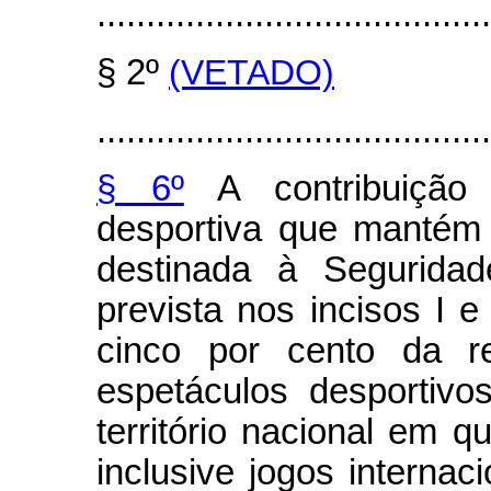
........................................
§ 2º
(VETADO)
........................................
§ 6º
A contribuição 
desportiva que mantém e
destinada à Seguridad
prevista nos incisos I e
cinco por cento da re
espetáculos desportiv
território nacional em q
inclusive jogos internac