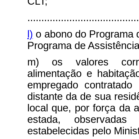
CLT;
........................................
l)
o abono do Programa de
Programa de Assistência
m) os valores corre
alimentação e habitaçã
empregado contratado 
distante da de sua resid
local que, por força da 
estada, observada
estabelecidas pelo Minis