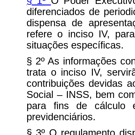
§ 1º
O Poder Executivo
diferenciados de period
dispensa de apresent
refere o inciso IV, p
situações específicas.
§ 2º As informações co
trata o inciso IV, serv
contribuições devidas a
Social – INSS, bem co
para fins de cálculo 
previdenciários.
§ 3º O regulamento disp