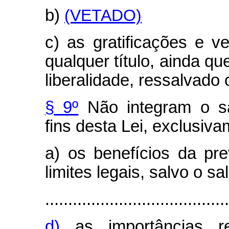
b)
(VETADO)
c) as gratificações e v
qualquer título, ainda q
liberalidade, ressalvado 
§ 9º
Não integram o sal
fins desta Lei, exclusiva
a) os benefícios da pre
limites legais, salvo o s
........................................
d)
as importâncias re