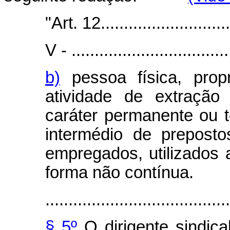
"Art. 12..............................
V - ...................................
b)
pessoa física, propr
atividade de extraçã
caráter permanente ou t
intermédio de prepost
empregados, utilizados a
forma não contínua.
........................................
§ 5º
O dirigente sindica