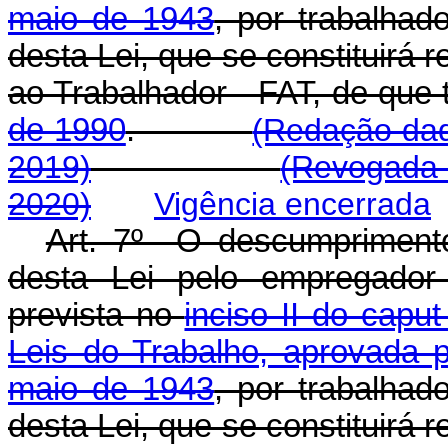
maio de 1943
, por trabalhad
desta Lei, que se constituirá 
ao Trabalhador - FAT, de que 
de 1990
.
(Redação dad
2019)
(Revogada 
2020)
Vigência encerrada
Art. 7º O descumprimento 
desta Lei pelo empregador 
prevista no
inciso II do capu
Leis do Trabalho, aprovada p
maio de 1943
, por trabalhad
desta Lei, que se constituirá 