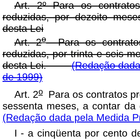
Art. 2º Para os contratos
reduzidas, por dezoito mese
desta Lei
o
Art. 2
Para os contratos 
reduzidas, por trinta e seis m
desta Lei.
(Redação dada 
de 1999)
o
Art. 2
Para os contratos pre
sessenta meses, a contar d
(Redação dada pela Medida Pro
I - a cinqüenta por cento d