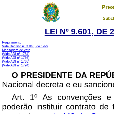
Pres
Subch
LEI Nº 9.601, DE
Regulamento
Vide Decreto nº 3.048, de 1999
Mensagem de veto
(Vide ADI n
º 1764)
(Vide ADI n
º 1766)
(Vide ADI n
º 1768)
(Vide ADI n
º 1794)
O PRESIDENTE DA REPÚ
Nacional decreta e eu sanciono
Art. 1º As convenções e 
poderão instituir contrato de