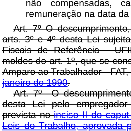
não compensadas, ca
remuneração na data da 
Art. 7º O descumprimento,
arts. 3º e 4º desta Lei sujei
Fiscais de Referência - UFI
moldes do art. 1º, que se cons
Amparo ao Trabalhador - FAT, 
janeiro de 1990
.
Art. 7º O descumprimento 
desta Lei pelo empregador 
prevista no
inciso II do capu
Leis do Trabalho, aprovada p