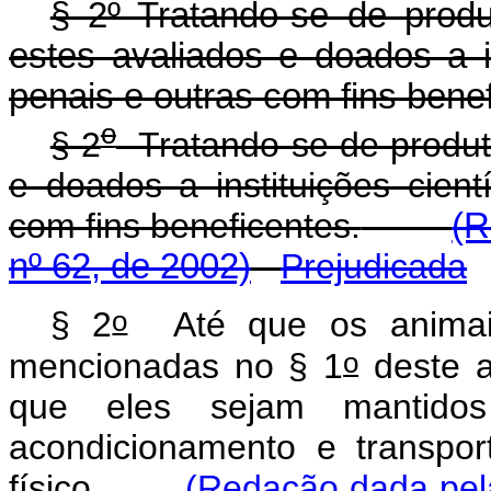
§ 2º Tratando-se de produ
estes avaliados e doados a ins
penais e outras com fins bene
o
§ 2
Tratando-se de produto
e doados a instituições cientí
com fins beneficentes.
(R
nº 62, de 2002)
Prejudicada
o
§ 2
Até que os animais 
o
mencionadas no § 1
deste a
que eles sejam mantido
acondicionamento e transpo
físico.
(Redação dada pela