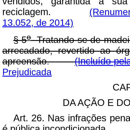
vendidos, garantida a sua
reciclagem.
(Renumer
13.052, de 2014)
o
§ 5
Tratando-se de madeira
arrecadado, revertido ao ór
apreensão.
(Incluído pel
Prejudicada
CAP
DA AÇÃO E D
Art. 26. Nas infrações pena
é pública incondicionada.