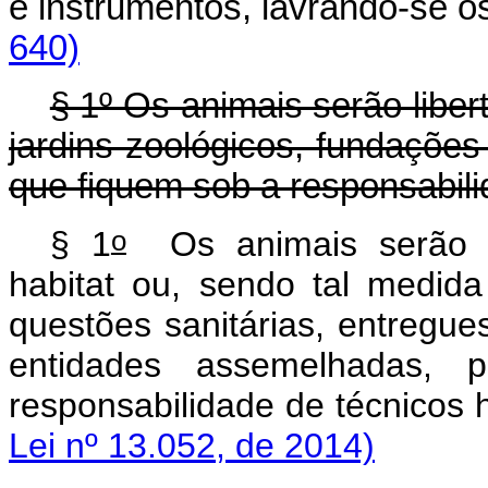
e instrumentos, lavrando-se
640)
§ 1º Os animais serão libe
jardins zoológicos, fundaçõe
que fiquem sob a responsabili
o
§ 1
Os animais serão pr
habitat
ou, sendo tal medida
questões sanitárias, entregue
entidades assemelhadas,
responsabilidade de técnico
Lei nº 13.052, de 2014)