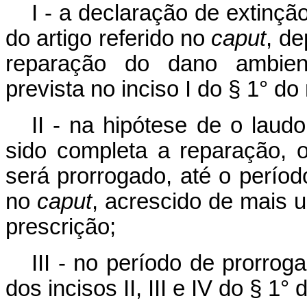
I - a declaração de extinção
do artigo referido no
caput
, d
reparação do dano ambienta
prevista no inciso I do § 1° d
II - na hipótese de o laud
sido completa a reparação,
será prorrogado, até o períod
no
caput
, acrescido de mais
prescrição;
III - no período de prorro
dos incisos II, III e IV do § 1