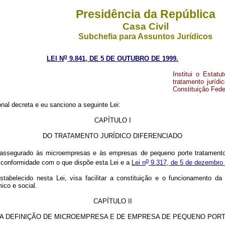
Presidência da República
Casa Civil
Subchefia para Assuntos Jurídicos
o
LEI N
9.841, DE 5 DE OUTUBRO DE 1999.
Institui o Esta
tratamento jurídi
Constituição Fede
al decreta e eu sanciono a seguinte Lei:
CAPÍTULO I
DO TRATAMENTO JURÍDICO DIFERENCIADO
 assegurado às microempresas e às empresas de pequeno porte tratamento jur
o
em conformidade com o que dispõe esta Lei e a
Lei n
9.317, de 5 de dezembro
, estabelecido nesta Lei, visa facilitar a constituição e o funcionamen
ico e social.
CAPÍTULO II
A DEFINIÇÃO DE MICROEMPRESA E DE EMPRESA DE PEQUENO POR