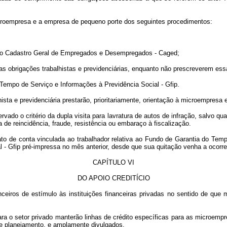
croempresa e a empresa de pequeno porte dos seguintes procedimentos:
e do Cadastro Geral de Empregados e Desempregados - Caged;
s obrigações trabalhistas e previdenciárias, enquanto não prescreverem ess
Tempo de Serviço e Informações à Previdência Social - Gfip.
hista e previdenciária prestarão, prioritariamente, orientação à microempresa
ervado o critério da dupla visita para lavratura de autos de infração, salvo q
 de reincidência, fraude, resistência ou embaraço à fiscalização.
ato de conta vinculada ao trabalhador relativa ao Fundo de Garantia do Te
 - Gfip pré-impressa no mês anterior, desde que sua quitação venha a ocorr
CAPÍTULO VI
DO APOIO CREDITÍCIO
ceiros de estímulo às instituições financeiras privadas no sentido de que
o para o setor privado manterão linhas de crédito específicas para as microe
e planejamento, e amplamente divulgados.