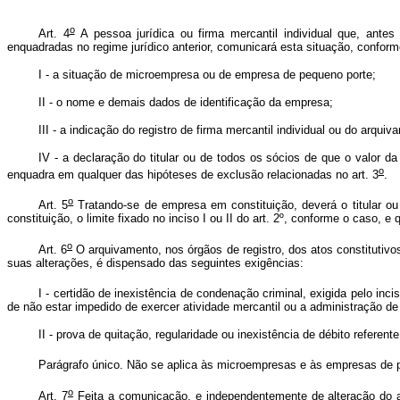
o
Art. 4
A pessoa jurídica ou firma mercantil individual que, an
enquadradas no regime jurídico anterior, comunicará esta situação, conform
I - a situação de microempresa ou de empresa de pequeno porte;
II - o nome e demais dados de identificação da empresa;
III - a indicação do registro de firma mercantil individual ou do arqu
IV - a declaração do titular ou de todos os sócios de que o valor da
o
enquadra em qualquer das hipóteses de exclusão relacionadas no art. 3
.
o
Art. 5
Tratando-se de empresa em constituição, deverá o titular o
constituição, o limite fixado no inciso I ou II do art. 2º, conforme o caso
o
Art. 6
O arquivamento, nos órgãos de registro, dos atos constituti
suas alterações, é dispensado das seguintes exigências:
I - certidão de inexistência de condenação criminal, exigida pelo inci
de não estar impedido de exercer atividade mercantil ou a administração de
II - prova de quitação, regularidade ou inexistência de débito referen
Parágrafo único. Não se aplica às microempresas e às empresas de 
o
Art. 7
Feita a comunicação, e independentemente de alteração do 