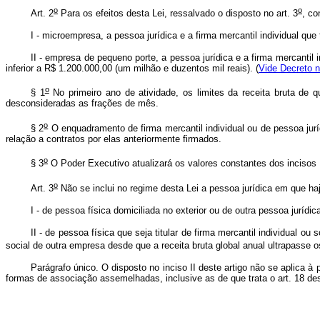
o
o
Art. 2
Para os efeitos desta Lei, ressalvado o disposto no art. 3
, co
I - microempresa, a pessoa jurídica e a firma mercantil individual que t
II - empresa de pequeno porte, a pessoa jurídica e a firma mercantil 
inferior a R$ 1.200.000,00 (um milhão e duzentos mil reais). (
Vide Decreto n
o
§ 1
No primeiro ano de atividade, os limites da receita bruta de q
desconsideradas as frações de mês.
o
§ 2
O enquadramento de firma mercantil individual ou de pessoa ju
relação a contratos por elas anteriormente firmados.
o
§ 3
O Poder Executivo atualizará os valores constantes dos incisos I
o
Art. 3
Não se inclui no regime desta Lei a pessoa jurídica em que haj
I - de pessoa física domiciliada no exterior ou de outra pessoa jurídic
II - de pessoa física que seja titular de firma mercantil individual o
social de outra empresa desde que a receita bruta global anual ultrapasse os 
Parágrafo único. O disposto no inciso II deste artigo não se aplica
formas de associação assemelhadas, inclusive as de que trata o art. 18 des