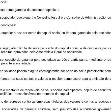
ência;
idas como garantia de qualquer espécie; e
ociedade, que elegerá o Conselho Fiscal e o Conselho de Administração, que,
s condições:
superior a dez por cento do capital social ou do total garantido pela sociedad
a legal, até o limite de vinte por cento do capital social; e de cinqüenta por
s receitas aprovadas pela Assembléia-Geral da sociedade.
r a concessão da garantia pela sociedade ao sócio participante, mediante o 
 perante a sociedade.
 solidária poderá exigir a contragarantia por parte do sócio participante benef
recer as suas contas e valores a receber como lastro para a emissão de va
re o montante de recebíveis de seus sócios participantes, objeto de securit
biliários transacionáveis no mercado de capitais.
to de regresso contra as empresas titulares dos valores e contas a receber, o
 sociedades de garantia solidária, sem prejuízo das autoridades governa