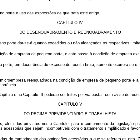
o porte o uso das expressões de que trata este artigo.
CAPÍTULO IV
DO DESENQUADRAMENTO E REENQUADRAMENTO
orte dar-se-á quando excedidos ou não alcançados os respectivos limites d
o de empresa de pequeno porte, e esta passa à condição de empresa exclu
rte, em decorrência do excesso de receita bruta, somente ocorrerá se o fat
microempresa reenquadrada na condição de empresa de pequeno porte e a
corrência.
ítulo e no Capítulo III poderão ser feitos por via postal, com aviso de rece
CAPÍTULO V
DO REGIME PREVIDENCIÁRIO E TRABALHISTA
s, além dos previstos neste Capítulo, para o cumprimento da legislação pr
s acessórias que sejam incompatíveis com o tratamento simplificado e favore
as do cumprimento das obrigações acessórias a que se referem os arts. 7