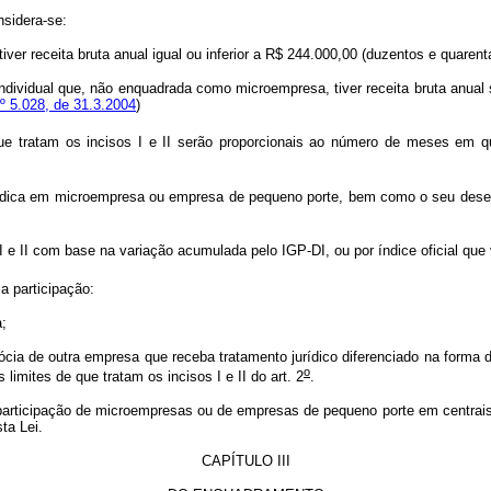
nsidera-se:
iver receita bruta anual igual ou inferior a R$ 244.000,00 (duzentos e quarenta
individual que, não enquadrada como microempresa, tiver receita bruta anual 
º 5.028, de 31.3.2004
)
ue tratam os incisos I e II serão proporcionais ao número de meses em que 
rídica em microempresa ou empresa de pequeno porte, bem como o seu desen
 e II com base na variação acumulada pelo IGP-DI, ou por índice oficial que v
a participação:
a;
u sócia de outra empresa que receba tratamento jurídico diferenciado na forma d
o
limites de que tratam os incisos I e II do art. 2
.
 à participação de microempresas ou de empresas de pequeno porte em centra
ta Lei.
CAPÍTULO III