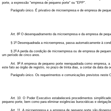
porte, a expressão "empresa de pequeno porte" ou "EPP".
Parágrafo único. É privativo de microempresa e de empresa de pequen
o
Art. 8
O desenquadramento da microempresa e da empresa de pequeno p
o
§ 1
Desenquadrada a microempresa, passa automaticamente à condiçã
o
§ 2
A perda da condição de microempresa ou de empresa de pequeno po
um período de cinco anos.
o
Art. 9
A empresa de pequeno porte reenquadrada como empresa, a 
este fato ao órgão de registro, no prazo de trinta dias, a contar da data da o
Parágrafo único. Os requerimentos e comunicações previstos neste Cap
Art. 10. O Poder Executivo estabelecerá procedimentos simplificado
pequeno porte, bem como para eliminar exigências burocráticas e obrigaçõe
Art. 11.
A microempresa e a empresa de pequeno porte são dispensad