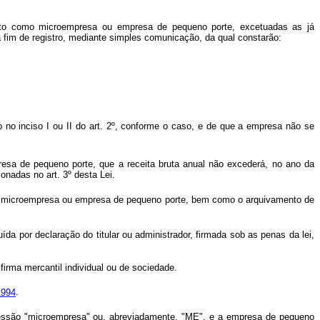
mento como microempresa ou empresa de pequeno porte, excetuadas as já
a fim de registro, mediante simples comunicação, da qual constarão:
do no inciso I ou II do art. 2º, conforme o caso, e de que a empresa não se
esa de pequeno porte, que a receita bruta anual não excederá, no ano da
onadas no art. 3º desta Lei.
omo microempresa ou empresa de pequeno porte, bem como o arquivamento de
uída por declaração do titular ou administrador, firmada sob as penas da lei,
 firma mercantil individual ou de sociedade.
1994
.
ressão "microempresa" ou, abreviadamente, "ME", e a empresa de pequeno