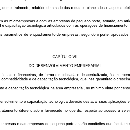
car, semestralmente, relatório detalhado dos recursos planejados e aqueles efe
 com as microempresas e com as empresas de pequeno porte, atuarão, em art
l e capacitação tecnológica articulados com as operações de financiamento.
ados os parâmetros de enquadramento de empresas, segundo o porte, aprova
CAPÍTULO VII
DO DESENVOLVIMENTO EMPRESARIAL
 fiscais e financeiros, de forma simplificada e descentralizada, às micr
ompetitividade e de capacitação tecnológica, que lhes garantirão o cresci
o e capacitação tecnológica na área empresarial, no mínimo vinte por cento
senvolvimento e capacitação tecnológica deverão destacar suas aplicações 
tamento diferenciado e favorecido no que diz respeito ao acesso a serviç
empresas e das empresas de pequeno porte criarão condições que facilitem o 