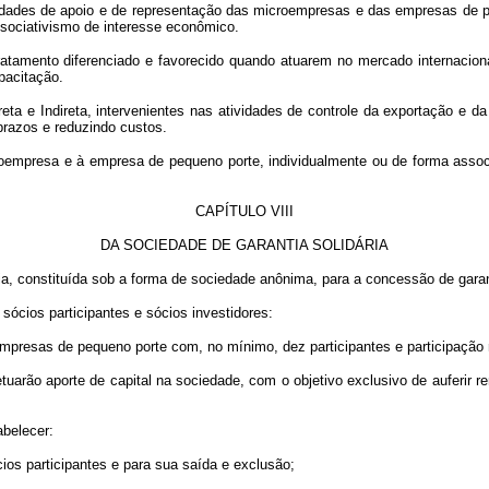
tidades de apoio e de representação das microempresas e das empresas de
ssociativismo de interesse econômico.
tamento diferenciado e favorecido quando atuarem no mercado internaciona
pacitação.
eta e Indireta, intervenientes nas atividades de controle da exportação e 
razos e reduzindo custos.
croempresa e à empresa de pequeno porte, individualmente ou de forma asso
CAPÍTULO VIII
DA SOCIEDADE DE GARANTIA SOLIDÁRIA
ia, constituída sob a forma de sociedade anônima, para a concessão de garan
 sócios participantes e sócios investidores:
mpresas de pequeno porte com, no mínimo, dez participantes e participação m
efetuarão aporte de capital na sociedade, com o objetivo exclusivo de auferir
abelecer:
cios participantes e para sua saída e exclusão;