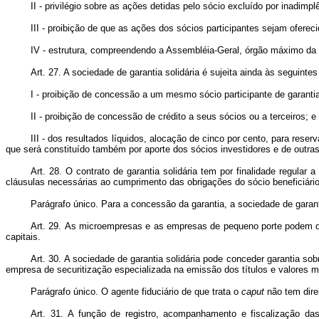
II - privilégio sobre as ações detidas pelo sócio excluído por inadimpl
III - proibição de que as ações dos sócios participantes sejam oferec
IV - estrutura, compreendendo a Assembléia-Geral, órgão máximo da s
Art. 27. A sociedade de garantia solidária é sujeita ainda às seguinte
I - proibição de concessão a um mesmo sócio participante de garantia 
II - proibição de concessão de crédito a seus sócios ou a terceiros; e
III - dos resultados líquidos, alocação de cinco por cento, para reserv
que será constituído também por aporte dos sócios investidores e de outra
Art. 28. O contrato de garantia solidária tem por finalidade regula
cláusulas necessárias ao cumprimento das obrigações do sócio beneficiário
Parágrafo único. Para a concessão da garantia, a sociedade de garantia
Art. 29.
As microempresas e as empresas de pequeno porte podem ofe
capitais.
Art. 30.
A sociedade de garantia solidária pode conceder garantia sob
empresa de securitização especializada na emissão dos títulos e valores mo
Parágrafo único. O agente fiduciário de que trata o
caput
não tem direi
Art. 31.
A função de registro, acompanhamento e fiscalização das