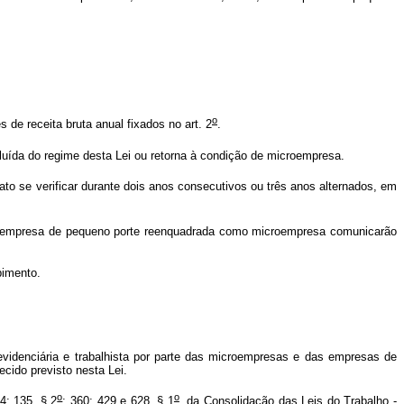
o
e receita bruta anual fixados no art. 2
.
ída do regime desta Lei ou retorna à condição de microempresa.
o se verificar durante dois anos consecutivos ou três anos alternados, em
 empresa de pequeno porte reenquadrada como microempresa comunicarão
bimento.
evidenciária e trabalhista por parte das microempresas e das empresas de
cido previsto nesta Lei.
o
o
4; 135, § 2
; 360; 429 e 628, § 1
, da Consolidação das Leis do Trabalho -