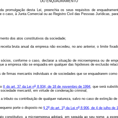
DO ENQUADRAMENTO
tes da promulgação desta Lei, preenchia os seus requisitos de enquadra
e o caso, à Junta Comercial ou ao Registro Civil das Pessoas Jurídicas, par
ivamento dos atos constitutivos da sociedade;
 receita bruta anual da empresa não excedeu, no ano anterior, o limite fixa
u sócios, conforme o caso, declarar a situação de microempresa ou de empr
, e que a empresa não se enquadra em qualquer das hipóteses de exclusão relaci
vos de firmas mercantis individuais e de sociedades que se enquadrarem c
o
so
II do art. 37 da Lei n
8.934, de 18 de novembro de 1994
, que será substit
 sociedade mercantil, em virtude de condenação criminal;
te a tributo ou contribuição de qualquer natureza, salvo no caso de extinção de
o
o
o
pequeno porte o disposto no
§ 2
do art. 1
da Lei n
8.906, de 4 de julho de 
ato constitutivo, a microempresa adotará, em seguida ao seu nome, a exp