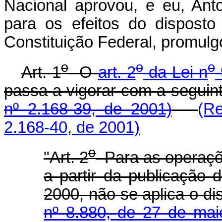
Nacional aprovou, e eu, Ant
para os efeitos do disposto
Constituição Federal, promulgo
o
o
o
Art. 1
O
art. 2
da Lei n
passa a vigorar com a segui
nº 2.168-39, de 2001)
(R
2.168-40, de 2001)
o
"Art. 2
Para as operaçõe
a partir da publicação 
2000, não se aplica o d
nº 8.880, de 27 de ma