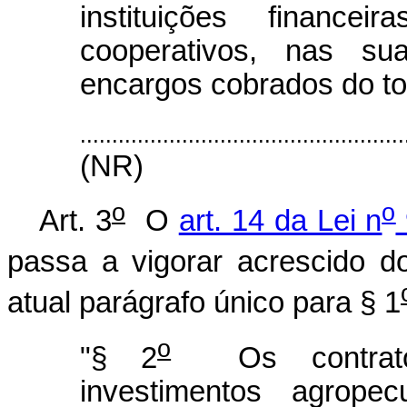
instituições finance
cooperativos, nas su
encargos cobrados do tom
...................................................
(NR)
o
o
Art. 3
O
art. 14 da Lei n
passa a vigorar acrescido d
atual parágrafo único para § 1
o
"§ 2
Os contratos
investimentos agropec