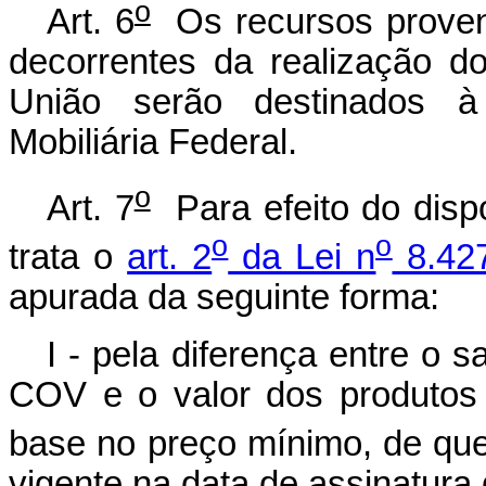
o
Art. 6
Os recursos proven
decorrentes da realização dos
União serão destinados à
Mobiliária Federal.
o
Art. 7
Para efeito do disp
o
o
trata o
art. 2
da Lei n
8.427
apurada da seguinte forma:
I - pela diferença entre o 
COV e o valor dos produtos
base no preço mínimo, de que
vigente na data de assinatura