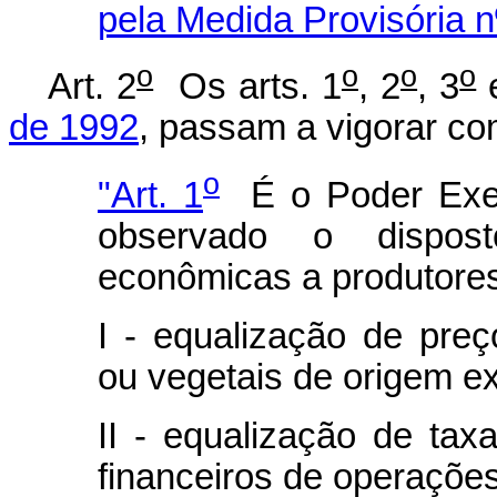
pela Medida Provisória n
o
o
o
o
Art. 2
Os arts. 1
, 2
, 3
de 1992
, passam a vigorar co
o
"Art. 1
É o Poder Execu
observado o dispos
econômicas a produtores 
I - equalização de pre
ou vegetais de origem ex
II - equalização de tax
financeiros de operações 