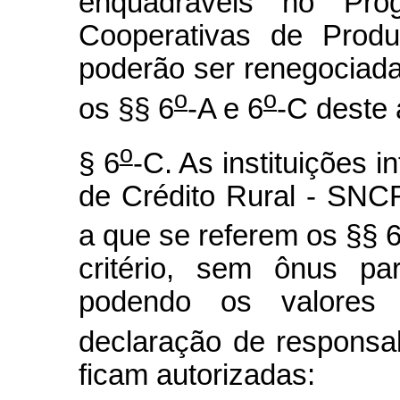
enquadráveis no Pro
Cooperativas de Produ
poderão ser renegociad
o
o
os §§ 6
-A e 6
-C deste 
o
§ 6
-C. As instituições 
de Crédito Rural - SNC
a que se referem os §§ 
critério, sem ônus pa
podendo os valores c
declaração de responsab
ficam autorizadas: