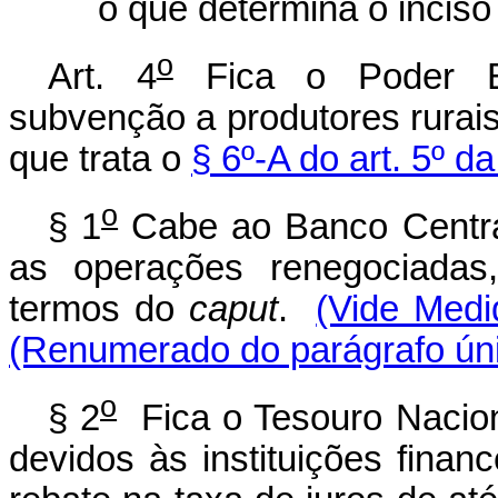
o que determina o inciso 
o
Art. 4
Fica o Poder Ex
subvenção a produtores rurai
que trata o
§ 6º-A do art. 5º d
o
§ 1
Cabe ao Banco Central
as operações renegociadas,
termos do
caput
.
(Vide Medi
(Renumerado do parágrafo únic
o
§ 2
Fica o Tesouro Naciona
devidos às instituições financ