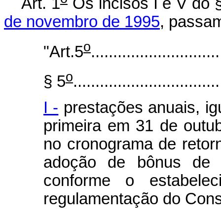
Art. 1
Os incisos I e V do 
de novembro de 1995
, passam
o
"Art.5
.............................
o
§ 5
.................................
I -
prestações anuais, ig
primeira em 31 de outub
no cronograma de retor
adoção de bônus de a
conforme o estabele
regulamentação do Cons