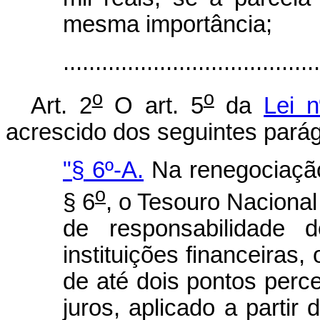
mesma importância;
.......................................
o
o
Art. 2
O art. 5
da
Lei 
acrescido dos seguintes parág
"§ 6º-A.
Na renegociação
o
§ 6
, o Tesouro Nacional
de responsabilidade d
instituições financeiras,
de até dois pontos perc
juros, aplicado a partir