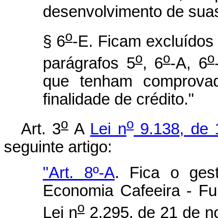
desenvolvimento de sua
o
§ 6
-E. Ficam excluídos
o
o
o
parágrafos 5
, 6
-A, 6
que tenham comprovad
finalidade de crédito."
o
o
Art. 3
A
Lei n
9.138, de 
seguinte artigo:
"Art. 8º-A
. Fica o ge
Economia Cafeeira - Fun
o
Lei n
2.295, de 21 de n