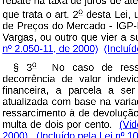
rebate na taxa de juros de at
o
que trata o art. 2
desta Lei, u
de Preços do Mercado - IGP-
Vargas, ou outro que vier a s
nº 2.050-11, de 2000)
(Incluí
o
§ 3
No caso de ressar
decorrência de valor indevi
financeira, a parcela a se
atualizada com base na varia
ressarcimento à de devolução
multa de dois por cento.
(Vid
2000)
(Incluído pela Lei nº 1