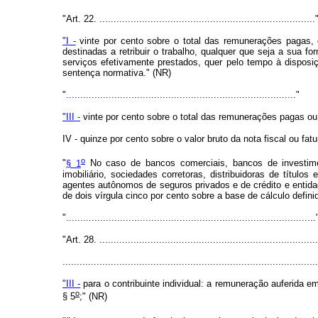
"Art. 22. ............................................................................
"I -
vinte por cento sobre o total das remunerações pagas, 
destinadas a retribuir o trabalho, qualquer que seja a sua fo
serviços efetivamente prestados, quer pelo tempo à disposi
sentença normativa." (NR)
"................................................................................."
"III -
vinte por cento sobre o total das remunerações pagas ou c
IV - quinze por cento sobre o valor bruto da nota fiscal ou fa
o
"
§ 1
No caso de bancos comerciais, bancos de investimen
imobiliário, sociedades corretoras, distribuidoras de títul
agentes autônomos de seguros privados e de crédito e entidade
de dois vírgula cinco por cento sobre a base de cálculo definida
"........................................................................................
"Art. 28. .............................................................................
.........................................................................................
"III -
para o contribuinte individual: a remuneração auferida 
o
§ 5
;" (NR)