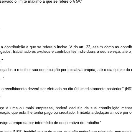
observado o limite máximo a que se refere o § 5
."
.
"
, a contribuição a que se refere o inciso IV do art. 22, assim como as cont
gados, trabalhadores avulsos e contribuintes individuais a seu serviço, até 
.."
brigados a recolher sua contribuição por iniciativa própria, até o dia quinze 
..."
o recolhimento deverá ser efetuado no dia útil imediatamente posterior." (NR
"
rviço a uma ou mais empresas, poderá deduzir, da sua contribuição mensa
ração que esta lhe tenha pago ou creditado, limitada a dedução a nove por ce
viço a empresa por intermédio de cooperativa de trabalho."
s pelo INSS, incidirá multa de mora, que não poderá ser relevada, nos segui