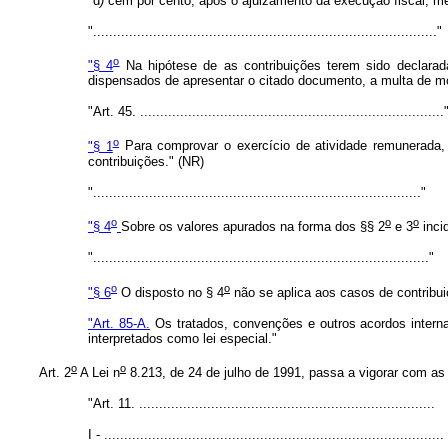
"d
)
cem por cento, após o ajuizamento da execução fiscal, mes
"......................................................................................"
o
"§ 4
Na hipótese de as contribuições terem sido declara
dispensados de apresentar o citado documento, a multa de mo
"Art. 45. ............................................................................
o
"§ 1
Para comprovar o exercício de atividade remunerada, 
contribuições." (NR)
".................................................................................."
o
o
o
"§ 4
Sobre os valores apurados na forma dos §§ 2
e 3
inci
"...................................................................................."
o
o
"§ 6
O disposto no § 4
não se aplica aos casos de contribui
"Art. 85-A.
Os tratados, convenções e outros acordos internac
interpretados como lei especial."
o
o
Art. 2
A Lei n
8.213, de 24 de julho de 1991, passa a vigorar com as 
"Art. 11. ..........................................................................
I - .....................................................................................