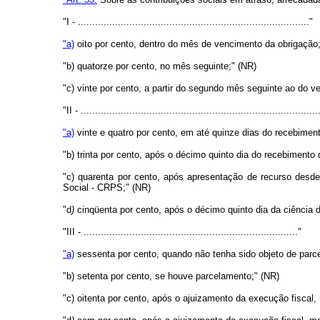
"I - ................................................................................."
"a)
oito por cento, dentro do mês de vencimento da obrigação;
"b) quatorze por cento, no mês seguinte;" (NR)
"c) vinte por cento, a partir do segundo mês seguinte ao do v
"II - ...................................................................................
"a)
vinte e quatro por cento, em até quinze dias do recebiment
"b) trinta por cento, após o décimo quinto dia do recebimento 
"c) quarenta por cento, após apresentação de recurso desd
Social - CRPS;" (NR)
"d
)
cinqüenta por cento, após o décimo quinto dia da ciência 
"III - ..........................................................................."
"a)
sessenta por cento, quando não tenha sido objeto de parc
"b) setenta por cento, se houve parcelamento;" (NR)
"c) oitenta por cento, após o ajuizamento da execução fiscal,