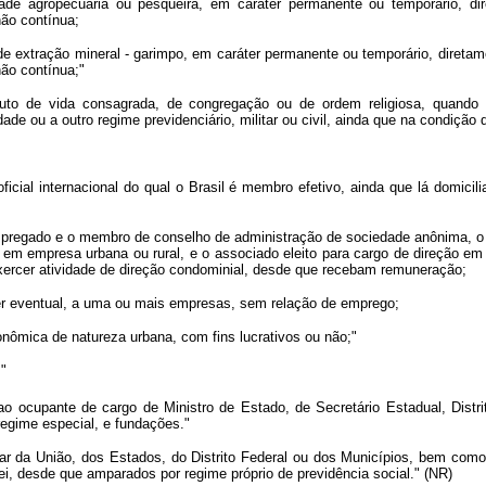
vidade agropecuária ou pesqueira, em caráter permanente ou temporário, d
não contínua;
e de extração mineral - garimpo, em caráter permanente ou temporário, diret
não contínua;"
ituto de vida consagrada, de congregação ou de ordem religiosa, quando 
ade ou a outro regime previdenciário, militar ou civil, ainda que na condição d
o oficial internacional do qual o Brasil é membro efetivo, ainda que lá domici
ão empregado e o membro de conselho de administração de sociedade anônima, o s
em empresa urbana ou rural, e o associado eleito para cargo de direção em
exercer atividade de direção condominial, desde que recebam remuneração;
ter eventual, a uma ou mais empresas, sem relação de emprego;
conômica de natureza urbana, com fins lucrativos ou não;"
."
o ocupante de cargo de Ministro de Estado, de Secretário Estadual, Distri
regime especial, e fundações."
itar da União, dos Estados, do Distrito Federal ou dos Municípios, bem com
i, desde que amparados por regime próprio de previdência social." (NR)