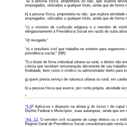
"a) a pessoa física, proprietária ou não, que explora ati
empregados, utilizados a qualquer título, ainda que de forma 
b) a pessoa física, proprietária ou não, que explora atividad
empregados, utilizados a qualquer título, ainda que de forma 
"c) o ministro de confissão religiosa e o membro de inst
obrigatoriamente à Previdência Social em razão de outra ativid
"d) revogada;"
"e) o brasileiro civil que trabalha no exterior para organism
previdência social;" (NR)
"f) o titular de firma individual urbana ou rural, o diretor n
cotista que recebam remuneração decorrente de seu trabalho 
finalidade, bem como o síndico ou administrador eleito para 
g) quem presta serviço de natureza urbana ou rural, em cará
h) a pessoa física que exerce, por conta própria, atividade e
"........................................................................................
o
"§ 6
Aplica-se o disposto na alínea
g
do inciso I do
caput
a
Distrito Federal e Municípios, suas autarquias, ainda que em 
"Art. 13.
O servidor civil ocupante de cargo efetivo ou o mil
Regime Geral de Previdência Social consubstanciado nesta Le