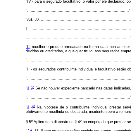
"IV - para o segurado facultativo: o valor por ele declarado, 
"......................................................................................."
"Art. 30. .............................................................................
I - ......................................................................................
.........................................................................................
"b
)
recolher o produto arrecadado na forma da alínea anterior
devidas ou creditadas, a qualquer título, aos segurados empre
"........................................................................................
"II -
os segurados contribuinte individual e facultativo estão o
"........................................................................................
o
"§ 2
Se não houver expediente bancário nas datas indicadas, 
"........................................................................................
o
"§ 4
Na hipótese de o contribuinte individual prestar se
efetivamente recolhida ou declarada, incidente sobre a remune
o
o
§ 5
Aplica-se o disposto no § 4
ao cooperado que prestar ser
"Art. 35.
Sobre as contribuições sociais em atraso, arrecadada