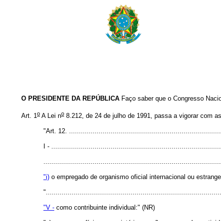
O PRESIDENTE DA REPÚBLICA
Faço saber que o Congresso Nacion
o
o
Art. 1
A Lei n
8.212, de 24 de julho de 1991, passa a vigorar com as
"Art. 12. .............................................................................
I - ......................................................................................
.........................................................................................
"i)
o empregado de organismo oficial internacional ou estrange
"........................................................................................
"V -
como contribuinte individual:" (NR)