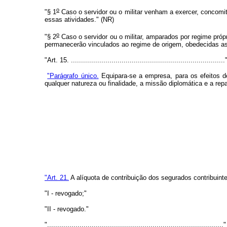
o
"§ 1
Caso o servidor ou o militar venham a exercer, concomi
essas atividades." (NR)
o
"§ 2
Caso o servidor ou o militar, amparados por regime própr
permanecerão vinculados ao regime de origem, obedecidas as 
"Art. 15. ............................................................................
"Parágrafo único.
Equipara-se a empresa, para os efeitos de
qualquer natureza ou finalidade, a missão diplomática e a repa
"Art. 21.
A alíquota de contribuição dos segurados contribuinte 
"I - revogado;"
"II - revogado."
"......................................................................................."