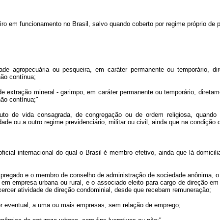
iro em funcionamento no Brasil, salvo quando coberto por regime próprio de p
vidade agropecuária ou pesqueira, em caráter permanente ou temporário, d
não contínua;
e de extração mineral - garimpo, em caráter permanente ou temporário, diret
não contínua;"
ituto de vida consagrada, de congregação ou de ordem religiosa, quando 
ade ou a outro regime previdenciário, militar ou civil, ainda que na condição d
 oficial internacional do qual o Brasil é membro efetivo, ainda que lá domici
ão empregado e o membro de conselho de administração de sociedade anônima, o s
em empresa urbana ou rural, e o associado eleito para cargo de direção em
exercer atividade de direção condominial, desde que recebam remuneração;
ter eventual, a uma ou mais empresas, sem relação de emprego;