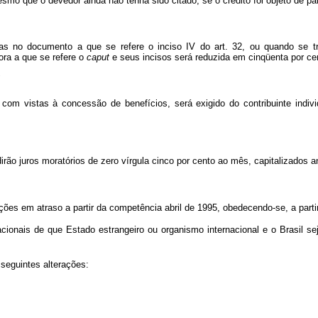
mo que o devedor ainda não tenha sido citado, se o crédito foi objeto de pa
das no documento a que se refere o inciso IV do art. 32, ou quando se 
ra a que se refere o
caput
e seus incisos será reduzida em cinqüenta por ce
"
com vistas à concessão de benefícios, será exigido do contribuinte indivi
dirão juros moratórios de zero vírgula cinco por cento ao mês, capitalizados 
ções em atraso a partir da competência abril de 1995, obedecendo-se, a part
ionais de que Estado estrangeiro ou organismo internacional e o Brasil se
seguintes alterações: