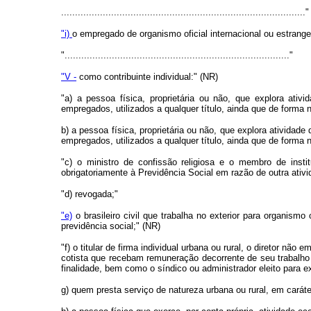
........................................................................................"
"i)
o empregado de organismo oficial internacional ou estrange
"................................................................................."
"V -
como contribuinte individual:" (NR)
"a) a pessoa física, proprietária ou não, que explora ati
empregados, utilizados a qualquer título, ainda que de forma 
b) a pessoa física, proprietária ou não, que explora atividad
empregados, utilizados a qualquer título, ainda que de forma 
"c) o ministro de confissão religiosa e o membro de inst
obrigatoriamente à Previdência Social em razão de outra ativid
"d) revogada;"
"e)
o brasileiro civil que trabalha no exterior para organismo
previdência social;" (NR)
"f) o titular de firma individual urbana ou rural, o diretor n
cotista que recebam remuneração decorrente de seu trabalho 
finalidade, bem como o síndico ou administrador eleito para 
g) quem presta serviço de natureza urbana ou rural, em cará