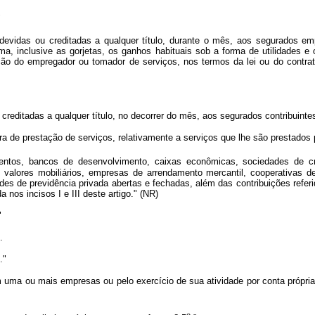
"
devidas ou creditadas a qualquer título, durante o mês, aos segurados em
rma, inclusive as gorjetas, os ganhos habituais sob a forma de utilidades e
ção do empregador ou tomador de serviços, nos termos da lei ou do contrat
reditadas a qualquer título, no decorrer do mês, aos segurados contribuintes
tura de prestação de serviços, relativamente a serviços que lhe são prestados
tos, bancos de desenvolvimento, caixas econômicas, sociedades de créd
os e valores mobiliários, empresas de arrendamento mercantil, cooperativas 
s de previdência privada abertas e fechadas, além das contribuições referida
 nos incisos I e III deste artigo." (NR)
"
.
.."
em uma ou mais empresas ou pelo exercício de sua atividade por conta própri
o