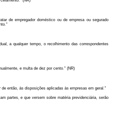
rcelamento." (NR)
tratar de empregador doméstico ou de empresa ou segurado
nto."
dual, a qualquer tempo, o recolhimento das correspondentes
anualmente, e multa de dez por cento." (NR)
ir de então, às disposições aplicadas às empresas em geral."
jam partes, e que versem sobre matéria previdenciária, serão