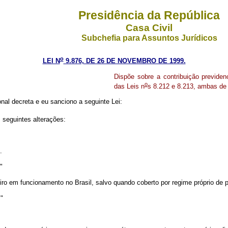
Presidência da República
Casa Civil
Subchefia para Assuntos Jurídicos
o
LEI N
9.876, DE 26 DE NOVEMBRO DE 1999.
Dispõe sobre a contribuição previdenci
o
das Leis n
s 8.212 e 8.213, ambas de 
al decreta e eu sanciono a seguinte Lei:
 seguintes alterações:
.
."
iro em funcionamento no Brasil, salvo quando coberto por regime próprio de p
."