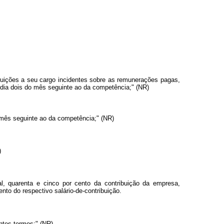
ribuições a seu cargo incidentes sobre as remunerações pagas,
o dia dois do mês seguinte ao da competência;" (NR)
do mês seguinte ao da competência;" (NR)
)
l, quarenta e cinco por cento da contribuição da empresa,
nto do respectivo salário-de-contribuição.
ntes termos:" (NR)