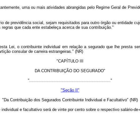
tantemente, uma ou mais atividades abrangidas pelo Regime Geral de Previdên
io de previdência social, sejam requisitados para outro órgão ou entidade cuj
regras que cada ente estabeleça acerca de sua contribuição."
"
sta Lei, o contribuinte individual em relação a segurado que lhe presta s
rtição consular de carreira estrangeiras." (NR)
"CAPÍTULO III
DA CONTRIBUIÇÃO DO SEGURADO"
"................................................................."
"Seção II"
"Da Contribuição dos Segurados Contribuinte Individual e Facultativo" (NR)
individual e facultativo será de vinte por cento sobre o respectivo salário-de-