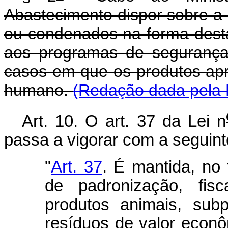
Abastecimento dispor sobre a
ou condenados na forma desta
aos programas de segurança
casos em que os produtos ap
humano.
(Redação dada pela L
Art. 10. O art. 37 da Lei n
passa a vigorar com a seguint
"
Art. 37
. É mantida, no t
de padronização, fisc
produtos animais, sub
resíduos de valor econ