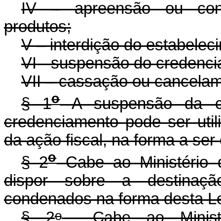
IV – apreensão ou con
produtos;
V – interdição do estabelec
VI - suspensão do credenci
VII – cassação ou cancela
o
§ 1
A suspensão da co
credenciamento pode ser uti
da ação fiscal, na forma a se
o
§ 2
Cabe ao Ministério d
dispor sobre a destinaç
condenados na forma desta Le
o
§ 2
Cabe ao Ministéri