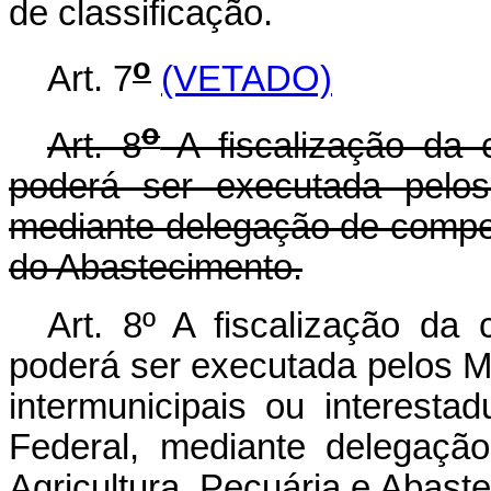
de classificação.
o
Art. 7
(VETADO)
o
Art. 8
A fiscalização da c
poderá ser executada pelos
mediante delegação de competê
do Abastecimento.
Art. 8º A fiscalização da 
poderá ser executada pelos Mu
intermunicipais ou interestad
Federal, mediante delegaçã
Agricultura, Pecuária e Abas