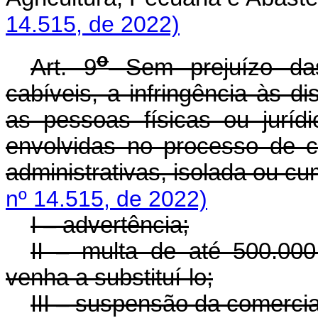
14.515, de 2022)
o
Art. 9
Sem prejuízo das 
cabíveis, a infringência às di
as pessoas físicas ou jurídi
envolvidas no processo de c
administrativas, isolada ou 
nº 14.515, de 2022)
I – advertência;
II – multa de até 500.00
venha a substituí-lo;
III – suspensão da comercia