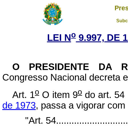
Pres
Subch
o
LEI N
9.997, DE 
O PRESIDENTE DA 
Congresso Nacional decreta e 
o
o
Art. 1
O item 9
do art. 54
de 1973
, passa a vigorar com
"Art. 54..............................