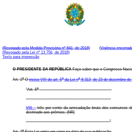
(Revogado pela Medida Provisória nº 841, de 2018)
(
Vigência encerrad
(Revogado pela Lei nº 13.756, de 2018)
Texto para impressão
O PRESIDENTE DA REPÚBLICA
Faço saber que o Congresso Nacion
o
o
o
Art. 1
O
inciso VIII do art. 5
da Lei n
8.313, de 23 de dezembro de
o
"Art. 5
.............................................................
........................................................................
VIII –
três por cento da arrecadação bruta dos concursos de p
destinado aos prêmios; (NR)
......................................................................."
o
Art. 2
Esta Lei entra em vigor na data de sua publicação.