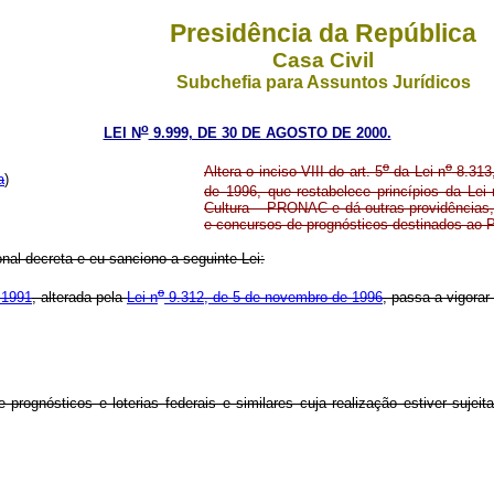
Presidência da República
Casa Civil
Subchefia para Assuntos Jurídicos
o
LEI N
9.999, DE 30 DE AGOSTO DE 2000.
o
o
Altera o inciso VIII do art. 5
da Lei n
8.313,
a
)
de 1996, que restabelece princípios da Lei 
Cultura – PRONAC e dá outras providências, 
e concursos de prognósticos destinados ao 
al decreta e eu sanciono a seguinte Lei:
o
 1991
, alterada pela
Lei n
9.312, de 5 de novembro de 1996
, passa a vigora
rognósticos e loterias federais e similares cuja realização estiver sujeit