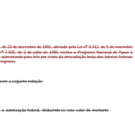
o
 de 23 de dezembro de 1991, alterada pela Lei n
9.312, de 5 de novembro
o
n
7.505, de 2 de julho de 1986, institui o Programa Nacional de Apoio à
aumentando para três por cento da arrecadação bruta das loterias federais
Programa.
r com a seguinte redação:
a a autorização federal, deduzindo-se este valor do montante