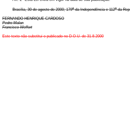
o
o
Brasília, 30 de agosto de 2000; 179
da Independência e 112
da Repú
FERNANDO HENRIQUE CARDOSO
Pedro Malan
Francisco Weffort
Este texto não substitui o publicado no D.O.U. de 31.8.2000